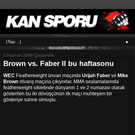
▼
3 Haziran 2009 Çarşamba
Brown vs. Faber II bu haftasonu
WEC
Featherweight ünvan maçında
Urijah Faber
ve
Mike
Brown
rövanş maçına çıkıyorlar. MMA sıralamalarında
featherweight sikletinde dünyanın 1 ve 2 numarası olarak
gösterilen bu iki dövüşçünün ilk maçı muhteşem bir
gösteriye sahne olmuştu.