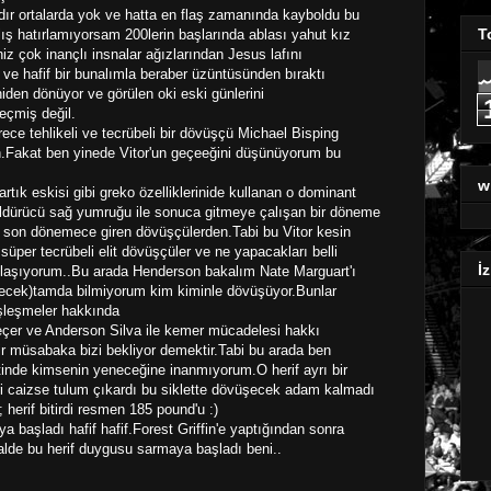
ır ortalarda yok ve hatta en flaş zamanında kayboldu bu
T
ş hatırlamıyorsam 200lerin başlarında ablası yahut kız
iniz çok inançlı insnalar ağızlarından Jesus lafını
i ve hafif bir bunalımla beraber üzüntüsünden bıraktı
den dönüyor ve görülen oki eski günlerini
eçmiş değil.
e tehlikeli ve tecrübeli bir dövüşçü Michael Bisping
n.Fakat ben yinede Vitor'un geçeeğini düşünüyorum bu
w
tık eskisi gibi greko özelliklerinide kullanan o dominant
ldürücü sağ yumruğu ile sonuca gitmeye çalışan bir döneme
i son dönemece giren dövüşçülerden.Tabi bu Vitor kesin
üper tecrübeli elit dövüşçüler ve ne yapacakları belli
İz
ylaşıyorum..Bu arada Henderson bakalım Nate Marguart'ı
şecek)tamda bilmiyorum kim kiminle dövüşüyor.Bunlar
eşleşmeler hakkında
eçer ve Anderson Silva ile kemer mücadelesi hakkı
r müsabaka bizi bekliyor demektir.Tabi bu arada ben
tinde kimsenin yeneceğine inanmıyorum.O herif ayrı bir
i caizse tulum çıkardı bu siklette dövüşecek adam kalmadı
; herif bitirdi resmen 185 pound'u :)
başladı hafif hafif.Forest Griffin'e yaptığından sonra
alde bu herif duygusu sarmaya başladı beni..