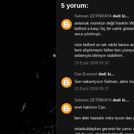
5 yorum:
Selman ÇETİNKAYA
dedi ki...
anlamak mümkün değil franklin Wan
belford a karşı hiç bir varlık göst
anca yıkılmıştı..
vitor belford un tek rakibi bence 
beni eliştirmeyin lütfen ben yüzeys
anlamıyla bilmiyor olabilirim..
23 Eylül 2009 05:32
Can Evrenol
dedi ki...
Sen nakavtçısın Selman, adını ko
23 Eylül 2009 05:37
Selman ÇETİNKAYA
dedi ki...
evet haklısın Can..
ben deki hastalık mike tyson dan g
ortaokuldayken gecenin bir yarısı