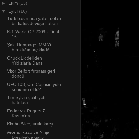
►
Ekim
(15)
▼
Eylül
(16)
Türk basınında yalan dolan
bir kafes dövüşü haberi...
K-1 World GP 2009 - Final
16
Şok: Rampage, MMA'i
bıraktığını açıkladı!
Chuck Liddell'den
Yıldızlarla Dans!
Vitor Belfort fırtınası geri
döndü!
UFC 103, Cro Cop için yolu
sonu mu oldu?
Tim Sylvia galibiyeti
hatırladı
Fedor vs. Rogers 7
Kasım'da
Kimbo Slice, tırtıla karşı
Arona, Rizzo ve Ninja
Brezilya'da galip