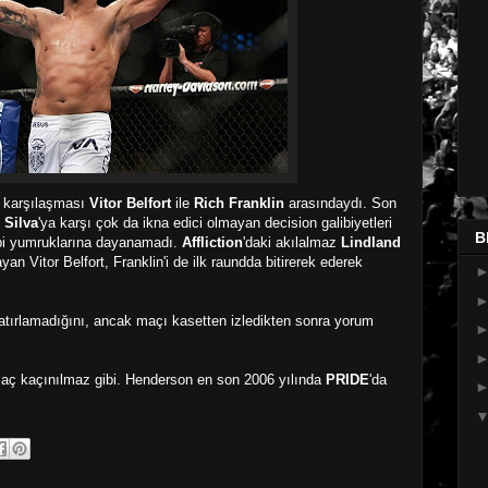
n karşılaşması
Vitor Belfort
ile
Rich Franklin
arasındaydı. Son
 Silva
'ya karşı çok da ikna edici olmayan decision galibiyetleri
B
 gibi yumruklarına dayanamadı.
Affliction
'daki akılalmaz
Lindland
layan Vitor Belfort, Franklin'i de ilk raundda bitirerek ederek
atırlamadığını, ancak maçı kasetten izledikten sonra yorum
 maç kaçınılmaz gibi. Henderson en son 2006 yılında
PRIDE
'da