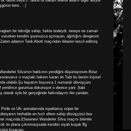
 ilk raund veya 2. raund ta nakavt ederdi adamı diğer adıyla
görün beni.. : )
saglam bir tekniğe sahip, farkla öndeydi. nereye ne zaman
, vururken kendini şuursuzca açmayan, ağırlığını dengesini
. Zaten adamın Tank Abott maçından itibaren tescil edilmiş
Wanderlei Silva'nın hakkının yendiğini düşünüyorum.Biraz
a sorarsanız o maçtaki hakem kararı ile.Tabi bu benim kişisel
rda olabilir.Şu hayatım boyunca 1 numaralı dövüşçüm
f yenilince gurumua dokunuyor o derece yani :)tabi
 olarak öyle bir gerçeğinde farkındayım öte yandan.
Pride ve Ufc arenalarında ispatlamış süper bir
dünyanın herhalde en hızlı ellere sahip dövüşçüsü box
 her maçında.Efasenevi Wanderlei Silva maçını bilenler
ta çok ön plana çıkmmaışsada kendisi siyah kuşak Bjj
çüsü kısacası.