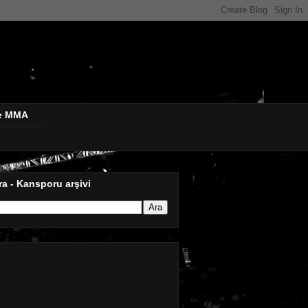
de MMA
ra - Kansporu arşivi