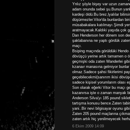
Ynlız şöyle bişey var uzun zamand
adam onunda sebei şu.Bunun yanlı
kardeşi öldü.Bu brez,lyalılar bilirs
düşürmezler.Vitor'da bunlardan bir
müsabakalara katılmayı.Şimdi yeni
aratmayacak.Kaldıki yaşıda çok g
Dan Henderson her dönem son derec
şaklabanına ne yaptı gördük zate
maçı.
Bsiping maçında görüldüki Hendo ar
dövüşçü yerine artık tamamen o ö
geçmişki oda zaten Wanderlei gib
kzanaır manasına gelmiyor bunlar s
olmaz.Sadece şahsi fikirlerimi pa
geçebilecekmi(sanırım ikisi dövü
sadece kişisel yorumlarım olası 
Son olarak eğerki Vitor bu maçı g
kazanırsa işte o zaman manyak bi
Anderson Silva'yı 185 pound sikle
tartışma konusu bence.Zaten tabir
yani..Bir nevi bilgisayar oyunu gibi
Zaten 205 pound maçlarına çıkmaya 
zaten artık hiç yenilmeyecek herh
6 Ekim 2009 14:09