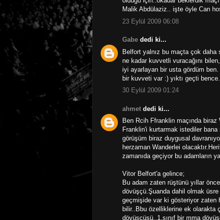
olduğu için..okadar beklerdik maçı
Malik Abdülaziz.. işte öyle Can hoş
23 Eylül 2009 06:08
Gabe
dedi ki...
Belfort yalnız bu maçta çok daha 
ne kadar kuvvetli vuracağını bilen
iyi ayarlayan bir usta gördüm ben
bir kuvveti var :) yıktı geçti bence.
30 Eylül 2009 01:24
ahmet
dedi ki...
Ben Rcih Ffranklin maçında biraz 
Franklin'i kurtarmak istediler ban
görüşüm biraz duygusal davranıyo
herzaman Wanderlei olacaktır.Heri
zamanıda geçiyor bu adamların yaş
Vitor Belfort'a gelince;
Bu adam zaten rüştünü yıllar önce 
dövüşçü.Şuanda dahil olmak üsre 
geçmişide var ki gösteriyor zaten
bilir..Bbu özelliklerine ek olarak
dövüşçüsü..1.sınıf bir mma dövüş