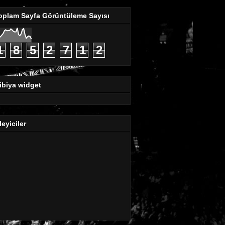
oplam Sayfa Görüntüleme Sayısı
1
8
5
2
7
1
2
ibiya widget
leyiciler