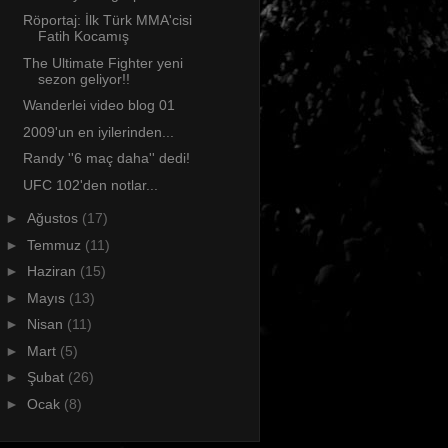
Röportaj: İlk Türk MMA'cisi
Fatih Kocamış
The Ultimate Fighter yeni
sezon geliyor!!
Wanderlei video blog 01
2009'un en iyilerinden...
Randy ''6 maç daha'' dedi!
UFC 102'den notlar...
►
Ağustos
(17)
►
Temmuz
(11)
►
Haziran
(15)
►
Mayıs
(13)
►
Nisan
(11)
►
Mart
(5)
►
Şubat
(26)
►
Ocak
(8)