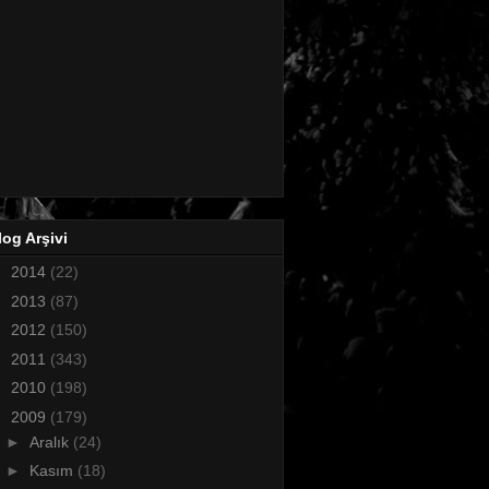
log Arşivi
►
2014
(22)
►
2013
(87)
►
2012
(150)
►
2011
(343)
►
2010
(198)
▼
2009
(179)
►
Aralık
(24)
►
Kasım
(18)