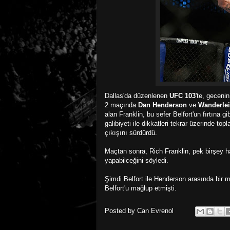
Dallas'da düzenlenen
UFC 103
'te, geceni
2 maçında
Dan Henderson
ve
Wanderlei
alan Franklin, bu sefer Belfort'un fırtına
galibiyeti ile dikkatleri tekrar üzerinde top
çıkışını sürdürdü.
Maçtan sonra, Rich Franklin, pek birşey h
yapabilceğini söyledi.
Şimdi Belfort ile Henderson arasında bir
Belfort'u mağlup etmişti.
Posted by
Can Evrenol