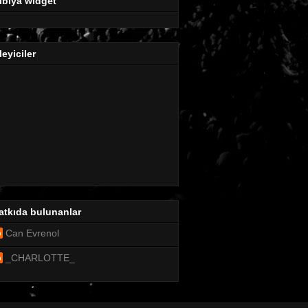
ibiya widget
leyiciler
atkıda bulunanlar
Can Evrenol
_CHARLOTTE_