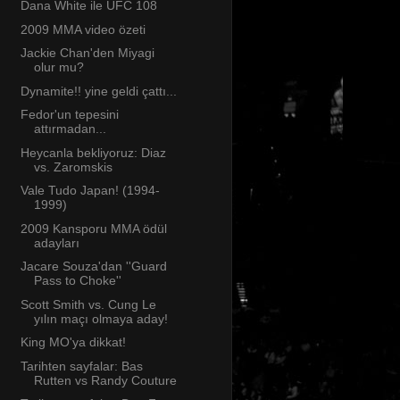
Dana White ile UFC 108
2009 MMA video özeti
Jackie Chan'den Miyagi
olur mu?
Dynamite!! yine geldi çattı...
Fedor'un tepesini
attırmadan...
Heycanla bekliyoruz: Diaz
vs. Zaromskis
Vale Tudo Japan! (1994-
1999)
2009 Kansporu MMA ödül
adayları
Jacare Souza'dan ''Guard
Pass to Choke''
Scott Smith vs. Cung Le
yılın maçı olmaya aday!
King MO'ya dikkat!
Tarihten sayfalar: Bas
Rutten vs Randy Couture