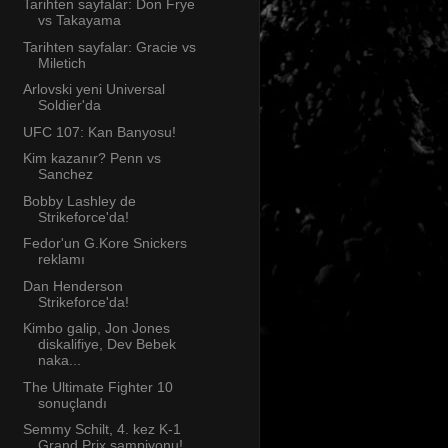
Tarihten sayfalar: Don Frye
vs Takayama
Tarihten sayfalar: Gracie vs
Miletich
Arlovski yeni Universal
Soldier'da
UFC 107: Kan Banyosu!
Kim kazanır? Penn vs
Sanchez
Bobby Lashley de
Strikeforce'da!
Fedor'un G.Kore Snickers
reklamı
Dan Henderson
Strikeforce'da!
Kimbo galip, Jon Jones
diskalifiye, Dev Bebek
naka...
The Ultimate Fighter 10
sonuçlandı
Semmy Schilt, 4. kez K-1
Grand Prix şampiyonu!