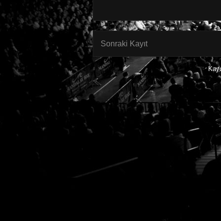
Sonraki Kayıt
Kay