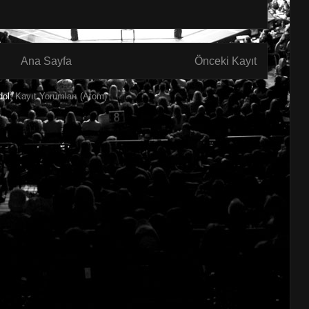
Ana Sayfa
Önceki Kayıt
dol:
Kayıt Yorumları (Atom)