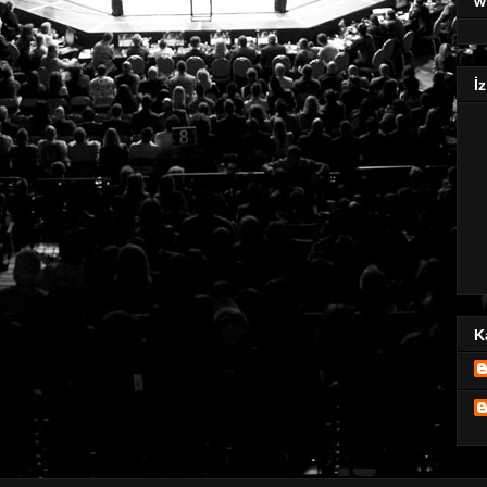
w
İz
K