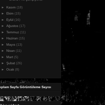
►
Kasım
(18)
►
Ekim
(15)
►
Eylül
(16)
►
Ağustos
(17)
►
Temmuz
(11)
►
Haziran
(15)
►
Mayıs
(13)
►
Nisan
(11)
►
Mart
(5)
►
Şubat
(26)
►
Ocak
(8)
oplam Sayfa Görüntüleme Sayısı