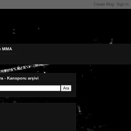
de MMA
ra - Kansporu arşivi