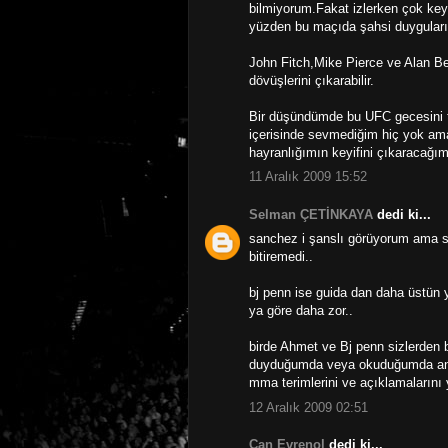
bilmiyorum.Fakat izlerken çok keyi
yüzden bu maçıda şahsi duyguları
John Fitch,Mike Pierce ve Alan Be
dövüşlerini çıkarabilir.
Bir düşündümde bu UFC gecesini t
içerisinde sevmediğim hiç yok ama
hayranlığımın keyifini çıkaracağı
11 Aralık 2009 15:52
Selman ÇETİNKAYA
dedi ki...
sanchez i şanslı görüyorum ama s
bitiremedi..
bj penn ise guida dan daha üstün 
ya göre daha zor..
birde Ahmet ve Bj penn sizlerden 
duyduğumda veya okuduğumda anla
mma terimlerini ve açıklamalarını 
12 Aralık 2009 02:51
Can Evrenol
dedi ki...