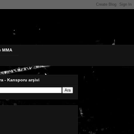
de MMA
ra - Kansporu arşivi