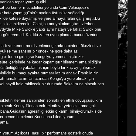
i yeniden toparlıyormuş gibi.
kat bu kemer mücadelesi yolunda Cain Velasquez'e
 bir hata yapmış;Cain'e ayakta üstünlük sağladığı
kilde kafese dayamış ve yere almaya falan çalışmıştı.Bu
likle inidirecekti Cain'i,bu anı yakalamıştım izlerken
rdy'de Mike Swick'e yaptı aynı hatayı ve fakat Swick onu
ıyı gösteremedi.Kaldıki zaten oyun planıda bunun üzerine
ladı ve kemer merdivenlerini çıkarken birden tökezledi ve
 yükselme şansını bir öncekine göre daha az
gibi forma girmişse Kongo'yu yenmesi hiçte zor
 süre içerisinde ne kadar kapamıştır bilemem ama bildiğim
i üstünlüğünü yakalamak için böyle bir kaç ay çalışmak
esinlikle bu maçı ayakta tutması lazım ancak Frank Mir'in
na atmamak lazım.En azından Kongo'yu yere almak için
aydi haydi kaldırabilecek bir durumda.Bakalım ne olacak ben
sikletin Kemer sahibinden sonraki en etkili dövüşçüsü kim
ç olacak.Kenny Florian çok teknik ve yetenekli ama çok
 bana.Guida'nın agresifliği etkin çıkarmı bilmiyorum.İkiside
er bence birbirlerini.Sonucunu bilemiyorum
 ama.
ımıyorum.Açıkcası nasıl bir performans gösterir onuda