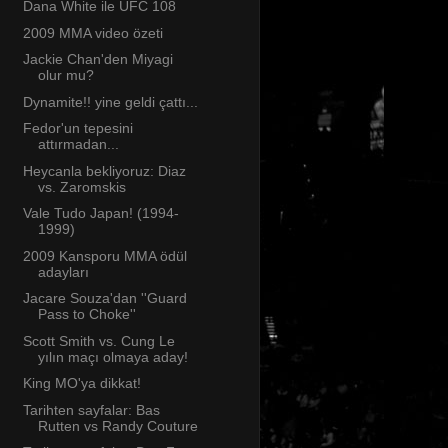
Dana White ile UFC 108
2009 MMA video özeti
Jackie Chan'den Miyagi
olur mu?
Dynamite!! yine geldi çattı...
Fedor'un tepesini
attırmadan...
Heycanla bekliyoruz: Diaz
vs. Zaromskis
Vale Tudo Japan! (1994-
1999)
2009 Kansporu MMA ödül
adayları
Jacare Souza'dan ''Guard
Pass to Choke''
Scott Smith vs. Cung Le
yılın maçı olmaya aday!
King MO'ya dikkat!
Tarihten sayfalar: Bas
Rutten vs Randy Couture