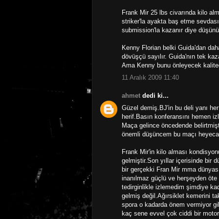
Frank Mir 25 lbs civarında kilo alm
striker'la ayakta baş etme sevdası
submission'la kazanır diye düşün
Kenny Florian belki Guida'dan da
dövüşçü sayılır. Guida'nın tek ka
Ama Kenny bunu önleyecek kalite
11 Aralık 2009 11:40
ahmet
dedi ki...
Güzel demiş.BJ'in bu deli yanı her
herif.Basın konferansını hemen iz
Maça gelince öncedende belirtmiş
önemli düşüncem bu maçı heyecan 
Frank Mir'in kilo alması kondisyon
gelmiştir.Son yıllar içerisinde bir
bir gerçekki Fran Mir mma dünyasın
inanılmaz güçlü ve herşeyden öte k
tedirginlikle izlemedim şimdiye ka
gelmiş değil.Ağırsiklet kemerini 
spora o kadarda önem vermiyor gibi
kaç sene evvel çok ciddi bir moto