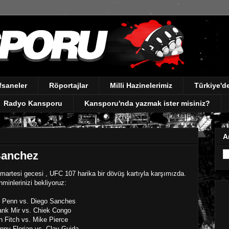
fsaneler
Röportajlar
Milli Hazinelerimiz
Türkiye'
Radyo Kansporu
Kansporu'nda yazmak ister misiniz?
A
Sanchez
martesi gecesi , UFC 107 harika bir dövüş kartıyla karşımızda.
hminlerinizi bekliyoruz:
 Penn vs. Diego Sanches
ank Mir vs. Chiek Congo
n Fitch vs. Mike Pierce
nny Florian vs. Clay Guida