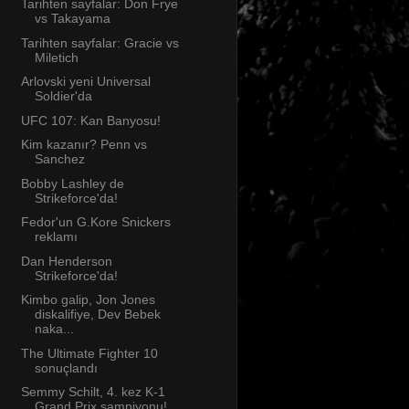
Tarihten sayfalar: Don Frye
vs Takayama
Tarihten sayfalar: Gracie vs
Miletich
Arlovski yeni Universal
Soldier'da
UFC 107: Kan Banyosu!
Kim kazanır? Penn vs
Sanchez
Bobby Lashley de
Strikeforce'da!
Fedor'un G.Kore Snickers
reklamı
Dan Henderson
Strikeforce'da!
Kimbo galip, Jon Jones
diskalifiye, Dev Bebek
naka...
The Ultimate Fighter 10
sonuçlandı
Semmy Schilt, 4. kez K-1
Grand Prix şampiyonu!