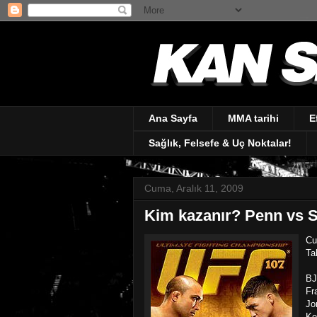
Ana Sayfa
MMA tarihi
E
Sağlık, Felsefe & Uç Noktalar!
Cuma, Aralık 11, 2009
Kim kazanır? Penn vs 
Cu
Ta
BJ
Fr
Jo
Ke