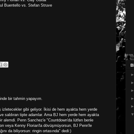
ul Buentello vs. Stefan Struve
B
linde bir tahmin yapayım.
izletecekler gibi geliyor. İkisi de hem ayakta hem yerde
 ve saldıran tipte adamlar. Ama BJ hem yerde hem ayakta
 bir alemdi. Penn Sanchez'e "Countdown'da lütfen benle
on veya Kenny Florian'la dövüşmüyorsun, BJ Penn'le
nı da biliyorsun: ringin ortasında" dedi:)