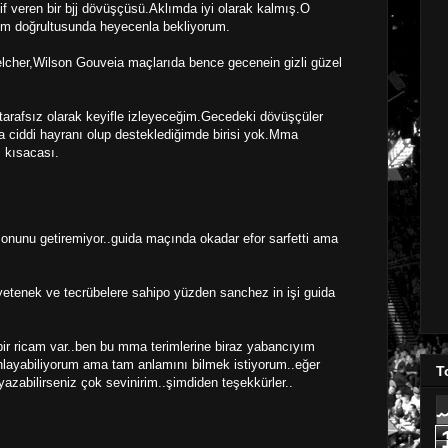
f veren bir bjj dövüşçüsü.Aklımda iyi olarak kalmış.O
m doğrultusunda heyecenla bekliyorum.
lcher,Wilson Gouveia maçlarıda bence gecenein gizli güzel
arafsız olarak keyifle izleyeceğim.Gecedeki dövüşçüler
 ciddi hayranı olup desteklediğimde birisi yok.Mma
m kısacası.
onunu getiremiyor..guida maçında okadar efor sarfetti ama
yetenek ve tecrübelere sahipo yüzden sanchez in işi guida
bir ricam var..ben bu mma terimlerine biraz yabancıyım
yabiliyorum ama tam anlamını bilmek istiyorum..eğer
T
yazabilirseniz çok sevinirim..şimdiden teşekkürler..