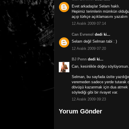
Evet arkadaşlar Selam haklı.
Hepimiz terimlerin mümkün olduğu
açıp türkçe açıklamasını yazalım i
12 Aralık 2009 07:14
Can Evrenol
dedi ki...
Selam değil Selman tabi : )
12 Aralık 2009 07:20
BJ Penn
dedi ki...
Can, kesinlikle doğru söylüyorsun.
Selman, bu sayfada üstte yazdığım "
veremeden sadece yerde tutarak d
dövüşü kazanmak için dua atmek gib
söylediği gibi bir rivayet var.
12 Aralık 2009 09:23
Yorum Gönder