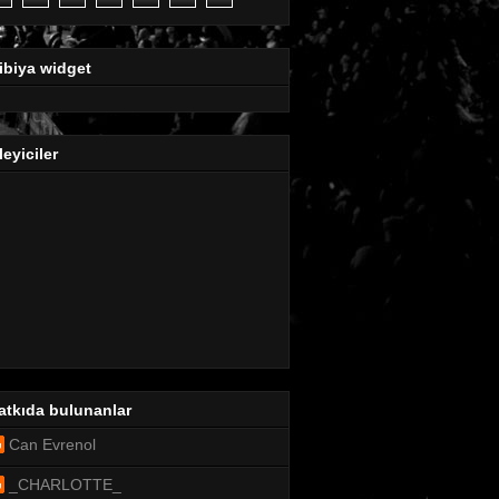
ibiya widget
leyiciler
atkıda bulunanlar
Can Evrenol
_CHARLOTTE_