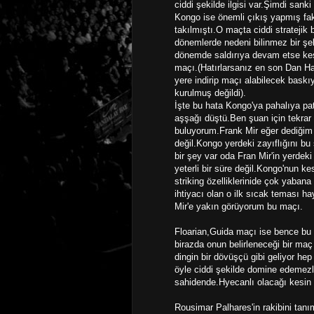
ciddi şekilde ilgisi var.Şimdi sank
Kongo ise önemli çıkış yapmış fa
takılmıştı.O maçta ciddi stratejik
dönemlerde nedeni bilinmez bir şe
dönemde saldırıya devam etse kesin
maçı.(Hatırlarsanız en son Dan Ha
yere indirip maçı alabilecek bask
kurulmuş değildi).
İşte bu hata Kongo'ya pahalıya pat
aşşağı düştü.Ben şuan için tekrar
buluyorum.Frank Mir eğer dediğim 
değil.Kongo yerdeki zayıflığını bu
bir şey var oda Fran Mir'in yerdek
yeterli bir süre değil.Kongo'nun k
striking özelliklerinide çok yaba
ihtiyacı olan o ilk sıcak teması h
Mir'e yakın görüyorum bu maçı.
Floarian,Guida maçı ise bence bu 
birazda onun belirleneceği bir ma
dingin bir dövüşçü gibi geliyor hep
öyle ciddi şekilde domine edemezl
sahidende.Hyecanlı olacağı kesin
Rousimar Palhares'in rakibini tan