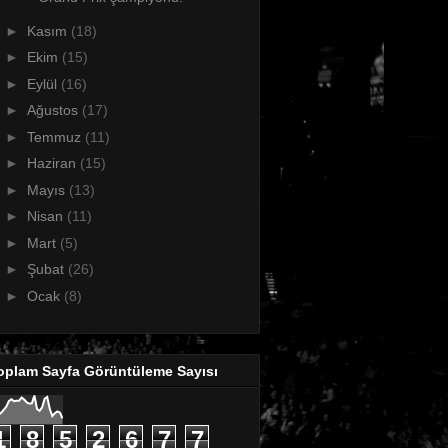
►
Kasım
(18)
►
Ekim
(15)
►
Eylül
(16)
►
Ağustos
(17)
►
Temmuz
(11)
►
Haziran
(15)
►
Mayıs
(13)
►
Nisan
(11)
►
Mart
(5)
►
Şubat
(26)
►
Ocak
(8)
oplam Sayfa Görüntüleme Sayısı
1
8
5
2
6
7
7