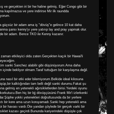
ış ve gerçekten iri bir hw haline gelmiş. Eğer Congo gibi bir
na kapılmazsa ve yere indirirse Mir ilk raundda
üyorum.
ha güçsüz bir adam ama iş "dövüş"e gelince 10 kat daha
zanma şansı kenny'yı yere yatırıp lay and pray yapmak olur.
de bir adam. Bence TKO ile Kenny kazanır.
 zaman etkileyici oldu zaten.Gerçekten kaçık bir Hawai'li
leyeceğim.
tim sanki Sanchez alabilir gibi düşünüyorum.Ama daha
içinde bekliyor olmam.Taraf tuttuğum bir karşılaşma değil.
una nasıl bir etki eder bilemiyorum.Belkide ideal kilosuna
 düşüp,bir kalktığından tam belli değil sanki durumu.Fakat şu
a gelmiş en yetenekli ağırsikletlerden birisi.Yerdeki oyunu
orkutucu.Ben hiç bir bjj dövüşçüsünü Frank Mir'i izlerkenki
dar.Şüphe yokki yetenekleri doğrultusunda da bir yerlere
taktı bir kere ama uzun koruyamadı.Sanki hep yetenekli ama
 bir havası vardı.Öte yandan şöylede bir gerçek varki bir
rsiklet kazası geçirdi.Bununda kariyerindeki düşüşle çok