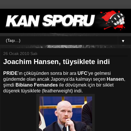
▼
26 Ocak 2010 Salı
Joachim Hansen, tüysiklete indi
PRIDE
'ın çöküşünden sonra bir ara
UFC
'ye gelmesi
gündemde olan ancak Japonya'da kalmayı seçen
Hansen
,
şimdi
Bibiano Fernandes
ile dövüşmek için bir siklet
düşerek tüysiklete (featherweight) indi.