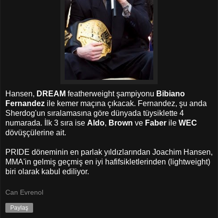
Hansen,
DREAM
featherweight şampiyonu
Bibiano
Fernandez
ile kemer maçına çıkacak. Fernandez, şu anda
Sherdog'un sıralamasına göre dünyada tüysiklette 4
numarada. İlk 3 sıra ise
Aldo
,
Brown
ve
Faber
ile
WEC
dövüşçülerine ait.
PRIDE
döneminin en parlak yıldızlarından
Joachim Hansen
,
MMA'in gelmiş geçmiş en iyi hafifsikletlerinden (lightweight)
biri olarak kabul ediliyor.
Can Evrenol
Paylaş