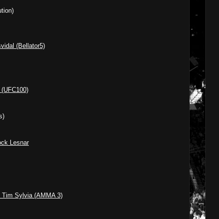
tion)
idal (Bellator5)
g (UFC100)
s)
ock Lesnar
s Tim Sylvia (AMMA 3)