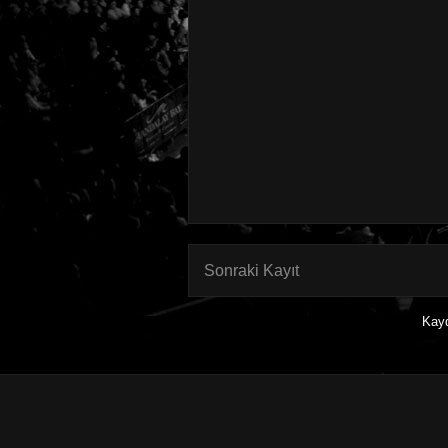
Sonraki Kayıt
Kay