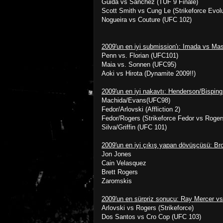
Guida vs Sanchez (TUF 9 Finale)
Scott Smith vs Cung Le (Strikeforce Evolu
Nogueira vs Couture (UFC 102)
2009'un en iyi submission'ı: Imada vs Masv
Penn vs. Florian (UFC101)
Maia vs. Sonnen (UFC95)
Aoki vs Hirota (Dynamite 2009!!)
2009'un en iyi nakavtı: Henderson/Bispin
Machida/Evans(UFC98)
Fedor/Arlovski (Affliction 2)
Fedor/Rogers (Strikeforce Fedor vs Roger
Silva/Griffin (UFC 101)
2009'un en iyi çıkış yapan dövüşçüsü: Br
Jon Jones
Cain Velasquez
Brett Rogers
Zaromskis
2009'un en sürpriz sonucu: Ray Mercer v
Arlovski vs Rogers (Strikeforce)
Dos Santos vs Cro Cop (UFC 103)