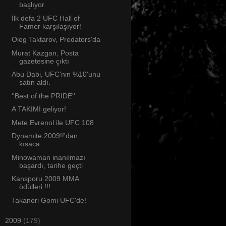
başlıyor
İlk defa 2 UFC Hall of
Famer karşılaşıyor!
Oleg Taktarov, Predators'da
Murat Kazgan, Posta
gazetesine çıktı
Abu Dabi, UFC'nin %10'unu
satın aldı.
''Best of the PRIDE''
A TAKIMI geliyor!
Mete Evrenol ile UFC 108
Dynamite 2009!!'dan
kısaca...
Minowaman inanılmazı
başardı, tarihe geçti
Kansporu 2009 MMA
ödülleri !!!
Takanori Gomi UFC'de!
►
2009
(179)