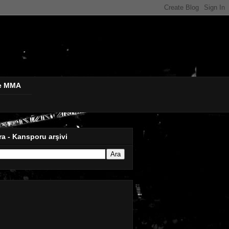
de MMA
ra - Kansporu arşivi