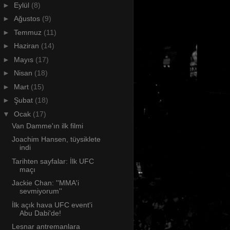
►
Eylül
(8)
►
Ağustos
(9)
►
Temmuz
(11)
►
Haziran
(14)
►
Mayıs
(17)
►
Nisan
(18)
►
Mart
(15)
►
Şubat
(18)
▼
Ocak
(17)
Van Damme'ın ilk filmi
Joachim Hansen, tüysiklete
indi
Tarihten sayfalar: İlk UFC
maçı
Jackie Chan: ''MMA'i
sevmiyorum''
İlk açık hava UFC event'i
Abu Dabi'de!
Lesnar antremanlara