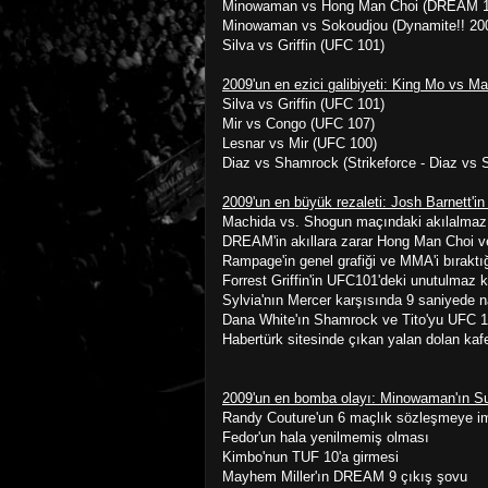
Minowaman vs Hong Man Choi (DREAM 1
Minowaman vs Sokoudjou (Dynamite!! 20
Silva vs Griffin (UFC 101)
2009'un en ezici galibiyeti: King Mo vs M
Silva vs Griffin (UFC 101)
Mir vs Congo (UFC 107)
Lesnar vs Mir (UFC 100)
Diaz vs Shamrock (Strikeforce - Diaz vs
2009'un en büyük rezaleti: Josh Barnett'in 
Machida vs. Shogun maçındaki akılalmaz j
DREAM'in akıllara zarar Hong Man Choi 
Rampage'in genel grafiği ve MMA'i bıraktı
Forrest Griffin'in UFC101'deki unutulmaz 
Sylvia'nın Mercer karşısında 9 saniyede 
Dana White'ın Shamrock ve Tito'yu UFC 1
Habertürk sitesinde çıkan yalan dolan kaf
2009'un en bomba olayı: Minowaman'ın S
Randy Couture'un 6 maçlık sözleşmeye i
Fedor'un hala yenilmemiş olması
Kimbo'nun TUF 10'a girmesi
Mayhem Miller'ın DREAM 9 çıkış şovu