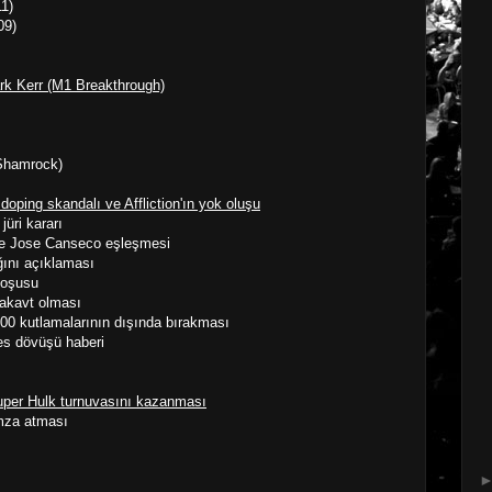
1)
09)
ark Kerr (M1 Breakthrough)
 Shamrock)
doping skandalı ve Affliction'ın yok oluşu
üri kararı
ve Jose Canseco eşleşmesi
ğını açıklaması
koşusu
nakavt olması
00 kutlamalarının dışında bırakması
es dövüşü haberi
uper Hulk turnuvasını kazanması
mza atması