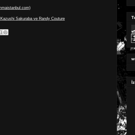
.mmaistanbul.com)
T
 Kazushi Sakuraba ve Randy Couture
w
İz