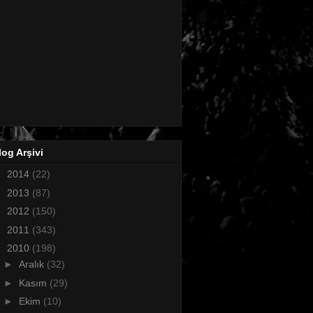
log Arşivi
►
2014
(22)
►
2013
(87)
►
2012
(150)
►
2011
(343)
▼
2010
(198)
►
Aralık
(32)
►
Kasım
(29)
►
Ekim
(10)