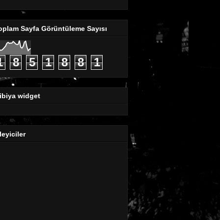
oplam Sayfa Görüntüleme Sayısı
1
8
5
1
8
8
1
ibiya widget
leyiciler