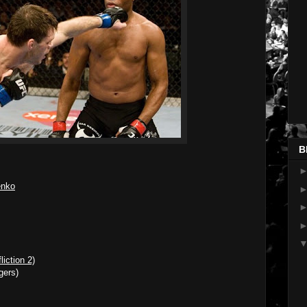
B
enko
liction 2)
gers)