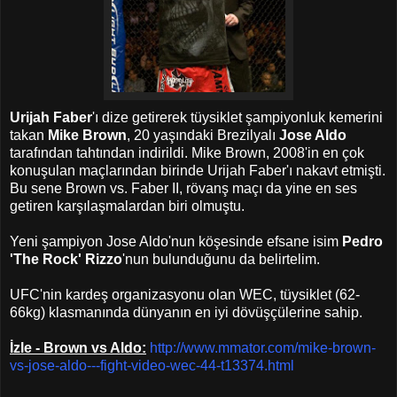
Urijah Faber
'ı dize getirerek tüysiklet şampiyonluk kemerini
takan
Mike Brown
, 20 yaşındaki Brezilyalı
Jose Aldo
tarafından tahtından indirildi. Mike Brown, 2008'in en çok
konuşulan maçlarından birinde Urijah Faber'ı nakavt etmişti.
Bu sene Brown vs. Faber II, rövanş maçı da yine en ses
getiren karşılaşmalardan biri olmuştu.
Yeni şampiyon Jose Aldo'nun köşesinde efsane isim
Pedro
'The Rock' Rizzo
'nun bulunduğunu da belirtelim.
UFC'nin kardeş organizasyonu olan WEC, tüysiklet (62-
66kg) klasmanında dünyanın en iyi dövüşçülerine sahip.
İzle - Brown vs Aldo:
http://www.mmator.com/mike-brown-
vs-jose-aldo---fight-video-wec-44-t13374.html