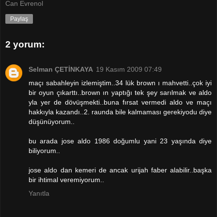
Can Evrenol
Paylaş
2 yorum:
Selman ÇETİNKAYA
19 Kasım 2009 07:49
maçı sabahleyin izlemiştim..34 lük brown ı mahvetti..çok iyi
bir oyun çıkarttı..brown ın yaptığı tek şey sarılmak ve aldo
yla yer de dövüşmekti..buna fırsat vermedi aldo ve maçı
hakkıyla kazandı..2. raunda bile kalmaması gerekiyodu diye
düşünüyorum..
bu arada jose aldo 1986 doğumlu yani 23 yaşında diye
biliyorum..
jose aldo dan kemeri de ancak urijah faber alabilir..başka
bir ihtimal veremiyorum..
Yanıtla