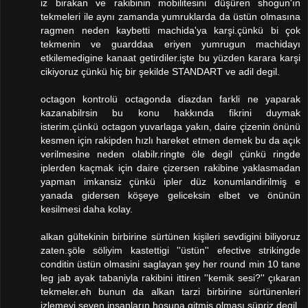
iz birakan ve rakibinin mobilitesini düşüren shogun'ın
tekmeleri ile aynı zamanda yumruklarda da üstün olmasına
ragmen neden kaybetti machida'ya karşi.çünkü bi çok
tekmenin ve guarddaa eriyen yumrugun machidayı
etkilemedigine kanaat getirdiler.işte bu yüzden karara karşi
cikiyoruz çünkü hiç bir şekilde STANDART ve adil degil.
octagon kontrolü octagonda diazdan farkli ne yaparak
kazanabilrsin bu konu hakkında fikrini duymak
isterim.çünkü octagon yuvarlaga yakın, daire çizenin önünü
kesmen için rakipden hızlı hareket etmen demek bu da açık
verilmesine neden olabilr.ringte öle degil çünkü ringde
iplerden kaçmak için daire çizersen rakibine yaklasmadan
yapman imkansiz çünkü ipler düz konumlandirilmiş e
yanada gidersen köşeye geliceksin elbet ve önünün
kesilmesi daha kolay.
alkan gültekinin birbirine sürtünen kişileri sevdigini biliyoruz
zaten.şöle söliyim kastettigi ''üstün'' efective strikingde
conditin üstün olmasini saglayan şey her round min 10 tane
leg jab ayak tabaniyla rakibini ittiren ''kemik sesi?'' çıkaran
tekmeler.eh bunun da alkan tarzi birbirine sürtünenleri
izlemeyi seven insanların hosuna gitmiş olması süpriz degil.