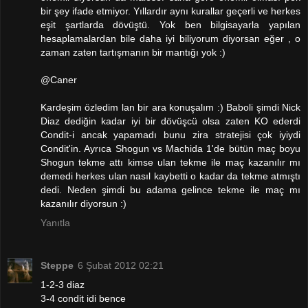
bir şey ifade etmiyor. Yıllardır aynı kurallar geçerli ve herkes
eşit şartlarda dövüştü. Yok ben bilgisayarla yapılan
hesaplamalardan bile daha iyi biliyorum diyorsan eğer , o
zaman zaten tartışmanın bir mantığı yok :)
@Caner
Kardeşim özledim lan bir ara konuşalım :) Baboli şimdi Nick
Diaz dediğin kadar iyi bir dövüşcü olsa zaten KO ederdi
Condit-i ancak yapamadı bunu zira stratejisi çok iyiydi
Condit'in. Ayrıca Shogun vs Machida 1'de bütün maç boyu
Shogun tekme attı kimse ulan tekme ile maç kazanılır mı
demedi herkes ulan nasıl kaybetti o kadar da tekme atmıştı
dedi. Neden şimdi bu adama gelince tekme ile maç mı
kazanılır diyorsun :)
Yanıtla
Steppe
6 Şubat 2012 02:21
1-2-3 diaz
3-4 condit idi bence