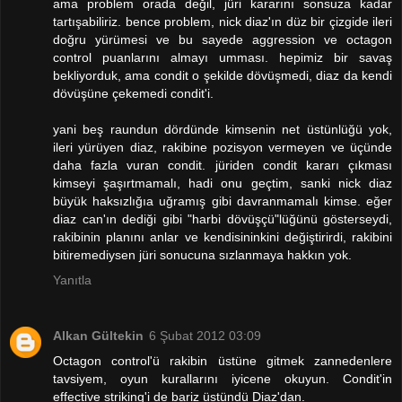
ama problem orada değil, jüri kararını sonsuza kadar
tartışabiliriz. bence problem, nick diaz'ın düz bir çizgide ileri
doğru yürümesi ve bu sayede aggression ve octagon
control puanlarını almayı umması. hepimiz bir savaş
bekliyorduk, ama condit o şekilde dövüşmedi, diaz da kendi
dövüşüne çekemedi condit'i.
yani beş raundun dördünde kimsenin net üstünlüğü yok,
ileri yürüyen diaz, rakibine pozisyon vermeyen ve üçünde
daha fazla vuran condit. jüriden condit kararı çıkması
kimseyi şaşırtmamalı, hadi onu geçtim, sanki nick diaz
büyük haksızlığıa uğramış gibi davranmamalı kimse. eğer
diaz can'ın dediği gibi "harbi dövüşçü"lüğünü gösterseydi,
rakibinin planını anlar ve kendisininkini değiştirirdi, rakibini
bitiremediysen jüri sonucuna sızlanmaya hakkın yok.
Yanıtla
Alkan Gültekin
6 Şubat 2012 03:09
Octagon control'ü rakibin üstüne gitmek zannedenlere
tavsiyem, oyun kurallarını iyicene okuyun. Condit'in
effective striking'i de bariz üstündü Diaz'dan.