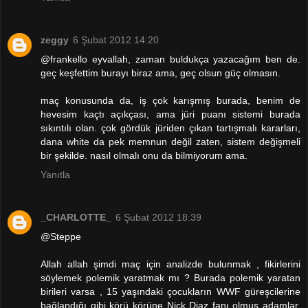
zeggy
6 Şubat 2012 14:20
@frankello eyvallah, zaman buldukça yazacağım ben de.
geç keşfettim burayı biraz ama, geç olsun güç olmasın.
maç konusunda da, iş çok karışmış burada, benim de
hevesim kaçtı açıkçası, ama jüri puanı sistemi burada
sıkıntılı olan. çok gördük jüriden çıkan tartışmalı kararları,
dana white da pek memnun değil zaten, sistem değişmeli
bir şekilde. nasıl olmalı onu da bilmiyorum ama.
Yanıtla
_CHARLOTTE_
6 Şubat 2012 18:39
@Steppe
Allah allah şimdi maç için analizde bulunmak , fikirlerini
söylemek polemik yaratmak mı ? Burada polemik yaratan
birileri varsa , 15 yaşındaki çocukların WWF güreşcilerine
bağlandığı gibi körü körüne Nick Diaz fanı olmuş adamlar.