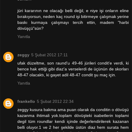
jüri kararının ne olacağı belli değil, e niye işi onların eline
bırakıyorsun, neden kaç round işi bitirmeye çalışmak yerine
baskı kurmaya çalışmayı tercih ettin, madem "harbi
dövüşçü"sün?
Yanıtla
zeggy
5 Şubat 2012 17:11
ufak düzeltme, son raund'u 49-46 jürileri condit'e verdi, ki
bence hak ettiği gibi diaz'a verselerdi de üçünün de skorları
48-47 olacaktı, ki gayet adil 48-47 condit şu maç için.
Yanıtla
frankello
5 Şubat 2012 22:34
zeggy kusura bakma ama puan olarak da conditin o dövüşü
kazanma ihtimali yok.toplam dövüşteki isabetlerin toplami
degil tüm roundlar kendi içinde değerlendirilerek kazanan
belli oluyor.1 ve 2 her şekilde üstün diaz hem surata hem