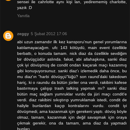
sensei ile cahrlotte aynı kişi lan, yedirememiş charlotte,
yazık :D
Yanıtla
zeggy
5 Şubat 2012 17:06
abi uzun zamandır ilk kez kansporu'nun genel yorumlarına
katılamayacağım. ufc 143 kötüydü, main event özellikle
berbattı, o konuda tamam. nick diaz da özellikle sevdiğim
bir dövüşçüdür aslında. fakat, abi allahaşkına, sanki diaz
çok iyi dövüşmüş de condit ondan kaçarak maçı kazanmış
gibi konuşuyorsunuz. sanki diaz'ı izlemedik daha önce, bu
mu diaz'ın "harbi dövüşçü"lüğü? son raund'daki takedown
hariç, ki o raundu da bütün jüriler ona verdi, rakibini kafese
bastırmaya çalışıp trash talking yapmak mı? sanki diaz
bütün maç sağlam yumruklar vurdu da jüri maçı condit'e
verdi. diaz rakibini sıkıştırıp yumruklamak istedi, condit de
haliyle bunlardan kaçıp kontralarını vurdu. condit iyi
dövüşmedi, ama kazanmak için gerekeni yaptı. dövüş böyle
olmaz, tamam, kazanmak için değil savaşmak için oraya
çıkmak gerekir, ona da tamam, ama diaz da yapmadı
bunları.