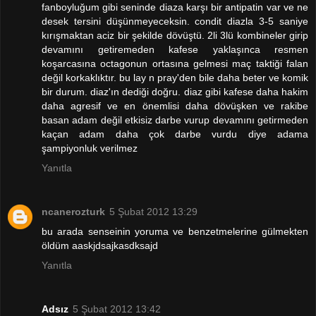
fanboyluğum gibi seninde diaza karşı bir antipatin var ve ne
desek tersini düşünmeyeceksin. condit diazla 3-5 saniye
kırışmaktan aciz bir şekilde dövüştü. 2li 3lü kombineler girip
devamını getiremeden kafese yaklaşınca resmen
koşarcasına octagonun ortasına gelmesi maç taktiği falan
değil korkaklıktır. bu lay n pray'den bile daha beter ve komik
bir durum. diaz'ın dediği doğru. diaz gibi kafese daha hakim
daha agresif ve en önemlisi daha dövüşken ve rakibe
basan adam değil etkisiz darbe vurup devamını getirmeden
kaçan adam daha çok darbe vurdu diye adama
şampiyonluk verilmez
Yanıtla
ncanerozturk
5 Şubat 2012 13:29
bu arada senseinin yoruma ve benzetmelerine gülmekten
öldüm aaskjdsajkasdksajd
Yanıtla
Adsız
5 Şubat 2012 13:42