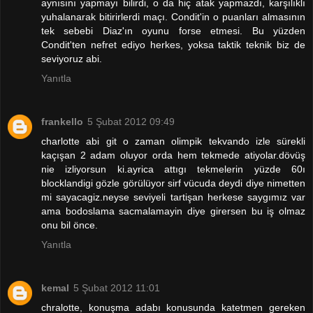
aynısını yapmayı bilirdi, o da hiç atak yapmazdı, karşılıklı
yuhalanarak bitirirlerdi maçı. Condit'in o puanları almasının
tek sebebi Diaz'ın oyunu forse etmesi. Bu yüzden
Condit'ten nefret ediyo herkes, yoksa taktik teknik biz de
seviyoruz abi.
Yanıtla
frankello
5 Şubat 2012 09:49
charlotte abi git o zaman olimpik tekvando izle sürekli
kaçışan 2 adam oluyor orda hem tekmede atiyolar.dövüş
nie izliyorsun ki.ayrica attıgı tekmelerin yüzde 60ı
blocklandigi gözle görülüyor sirf vücuda deydi diye nimetten
mi sayacagiz.neyse seviyeli tartişan herkese saygımız var
ama bodoslama sacmalamayin diye girersen bu iş olmaz
onu bil önce.
Yanıtla
kemal
5 Şubat 2012 11:01
chralotte, konuşma adabı konusunda katetmen gereken