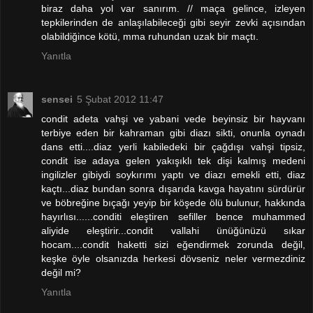
biraz daha yol var sanırım. // maça gelince, izleyen
tepkilerinden de anlaşılabileceği gibi seyir zevki açısından
olabildiğince kötü, mma ruhundan uzak bir maçtı.
Yanıtla
sensei
5 Şubat 2012 11:47
condit adeta vahşi ve yabani vede beyinsiz bir hayvanı
terbiye eden bir kahraman gibi diazı sikti, onunla oynadı
dans etti....diaz yerli kabiledeki bir çağdışı vahşi tipsiz,
condit ise adaya gelen yakışıklı tek dişi kalmış medeni
ingilizler gibiydi soykırımı yaptı ve diazı emekli etti, diaz
kaçtı...diaz bundan sonra dışarıda kavga hayatını sürdürür
ve böbreğine bıçağı yeyip bir köşede ölü bulunur, hakkında
hayırlısı......conditi eleştiren sefiller bence muhammed
aliyide eleştirir...condit vallahi ünüğünüzü sıkar
hocam....condit haketti sizi eğendirmek zorunda değil,
keşke öyle olsanızda herkesi dövseniz neler vermezdiniz
değil mi?
Yanıtla