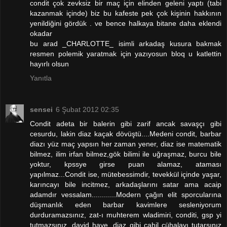
condit çok zevksiz bir maç için elinden geleni yaptı (tabi
kazanmak içinde) biz bu kafeste pek çok kişinin hakkının
yenildiğini gördük . ve bence halkaya bitane daha eklendi
okadar
bu arad _CHARLOTTE_ isimli arkadaş kusura bakmak
resmen polemik yaratmak için yazıyosun bloq u katlettin
hayırlı olsun
Yanıtla
sensei
6 Şubat 2012 02:35
Condit adeta bir balerin gibi zarif ancak savaşçı gibi
cesurdu, lakin diaz kaçak dövüştü....Medeni condit, barbar
diazı yüz maç yapsın her zaman yener, diaz ise matematik
bilmez, ilim irfan bilmez,gök bilimi ile uğraşmaz, burcu bile
yoktur, kpssye girse puan alamaz, ataması
yapılmaz...Condit ise, mütebessimdir, tevekkül içinde yaşar,
karıncayı bile incitmez, arkadaşlarını satar ama acaip
adamdır vessalam............Modern çağın elit sporcularına
düşmanlık eden barbar kavimlere sesleniyorum
durduramazsınız, zat-ı muhterem wladimiri, conditi, gsp yi
tutmazsınız, david haye, diaz gibi cahil cühalayı tutarsınız