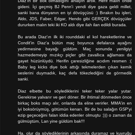
Diaz'ın bir bok olmadığını anlayın artık. Herif malın önde
gideni. İçi geçmiş BJ Penn'i yendi diye gaza geldi millet,
sanki bana dünyanın en iyi dövüşçüsü :) Bırakın bu işleri,
Aldo, JDS, Faber, Edgar, Hendo gibi GERÇEK dövüşçüler
dururken malın teki iki KO aldı diye ilah ilan edildi burada.
Bu arada Diaz'ın ilk iki rounddaki el kol hareketlerine ve
Condit'in Diaz'a bütün maç boyunca defalarca ayağını
yedirmesine bayağı güldüm. Maç sonunda yenilgiyi
hazmedemeyip mızıkçı piçler gibi zavallıca ağlaması da
gayet hüzünlüydü. Herifin çaresizliğine acıdım resmen :(
Baby leg kicks diye bok attığı tekmelerden çıkan kemik
seslerini duymadık, kaç defa tökezlediğini de görmedik
sanki.
Diaz elbette bu söylediklerini teker teker yalar yutar.
Gerekirse yalvarır ve geri döner. Bir ihtimal dönmeden önce
birkaç boks maçı alır, onlarda da eline verirler. MMA'in en
iyi boksörüymüş, götümün kenarı. Bir de bu salağın GSP'yi
ezip geçeceğini falan iddia edenler olmuştu :))) o zaman da
gülmüştüm, Lan yine güldüm bak!!!
Ha, olur da söylediklerinin arkasında duramaz ve kuyruğu