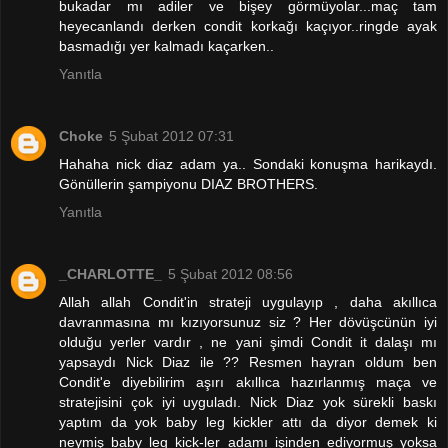
bukadar mı adiler ve bişey görmüyolar...maç tam
heyecanlandı derken condit korkağı kaçıyor..ringde ayak
basmadığı yer kalmadı kaçarken..
Yanıtla
Choke
5 Şubat 2012 07:31
Hahaha nick diaz adam ya.. Sondaki konuşma harikaydı.
Gönüllerin şampiyonu DIAZ BROTHERS.
Yanıtla
_CHARLOTTE_
5 Şubat 2012 08:56
Allah allah Condit'in strateji uygulayıp , daha akıllıca
davranmasına mı kızıyorsunuz siz ? Her dövüşcünün iyi
olduğu yerler vardır , ne yani şimdi Condit it dalaşı mı
yapsaydı Nick Diaz ile ?? Resmen hayran oldum ben
Condit'e diyebilirim aşırı akıllıca hazırlanmış maça ve
stratejisini çok iyi uyguladı. Nick Diaz yok sürekli baskı
yaptım da yok baby leg kickler attı da diyor demek ki
neymiş baby leg kick-ler adamı işinden ediyormuş yoksa