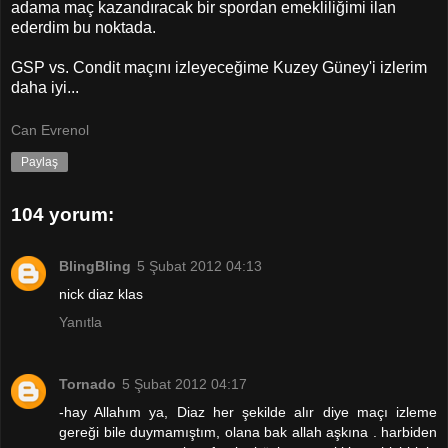
adama maç kazandıracak bir spordan emekliliğimi ilan
ederdim bu noktada.
GSP vs. Condit maçını izleyeceğime Kuzey Güney'i izlerim
daha iyi...
Can Evrenol
Paylaş
104 yorum:
BlingBling
5 Şubat 2012 04:13
nick diaz klas
Yanıtla
Tornado
5 Şubat 2012 04:17
-hay Allahım ya, Diaz her şekilde alır diye maçı izleme
gereği bile duymamıştım, olana bak allah aşkına . harbiden