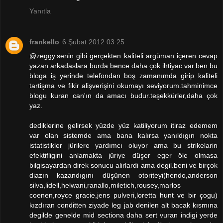
Yanıtla
frankello
6 Şubat 2012 03:25
@zeggy.senin gibi gerçekten kaliteli argüman içeren cevap
yazan arkadaslara burda bence daha çok ihtiyac var.ben bu
bloga iş yerinde telefondan boş zamanımda girip kaliteli
tartişma ve fikir alişverişini okumayı seviyorum.tahminimce
blogu kuran can'ın da amacı budur.teşekkürler,daha çok
yaz.
dediklerine gelirsek yüzde yüz katiliyorum itiraz edemem
var olan sistemde ama bana kalırsa yanıldıgın nokta
istatistikler jürilere yardımcı oluyor ama bu strikelarin
efektifligini anlamakta jüriye düşer eger öle olmasa
bilgisayardan direk sonucu alirlardi ama degil.beni ve birçok
diazın kazandıgını düşünen otoriteyi(hendo,anderson
silva,lidell,helwani,ranallo,miletich,rousey,marlos
coenen,royce gracie,jens pulveri,loretta hunt ve bir çogu)
kızdıran conditten ziyade leg jab denilen alt bacak kısmına
degilde genelde mid sectiona daha sert vuran indigi yerde