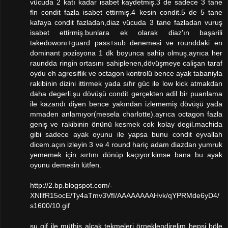
vücuda 2 katı kadar isabet kaydetmiş.3 de sadece 3 tane
fln condit fazla isabet ettirmiş.4 kesin condit.5 de 5 tane
kafaya condit fazladan,diaz vücuda 3 tane fazladan vuruş
isabet ettirmiş.bunlara ek olarak diaz'ın başarili
takedowonı+guard pass+sub denemesi ve rounddaki en
dominant pozisyona 1 dk boyunca sahip olmuş.ayrıca her
raundda ringin ortasını sahiplenen,dövüşmeye calişan taraf
oydu eh agresiflik ve octagon kontrolü bence ayak tabaniyla
rakibinin dizini ittirmek yada sıfır güc ile low kick atmakdan
daha degerli.şu dövüşü condit gerçekten adil bir puanlama
ile kazandı diyen bence yakından izlememiş dövüşü yada
mmaden anlamıyor(mesela charlotte).ayrıca octagon fazla
geniş ve rakibinin önünü kesmek cok kolay degil.machida
gibi sadece ayak oyunu ile yapsa bunu condit eyvallah
dicem.açın izleyin 3 ve 4 round hariç adam diazdan yumruk
yememek için sırtını dönüp kaçıyor.kimse bana bu ayak
oyunu demesin lütfen.
http://2.bp.blogspot.com/-
XNllfR15ocE/Ty4aTmv3VfI/AAAAAAAAHvk/qYPRMde6yD4/
s1600/10.gif
şu gif ile müthiş alcak tekmeleri örneklendirelim hepsi böle