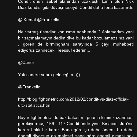
Condit onun isabet alanından uzaklaştı. Emin olun Nick
Diaz kendisi gibi dövüşmeseydi Condit daha fena kazanırdı.
@ Kemal @Frankello
Ne varmış üstadlar konuşma adabımda ? Anlamadım yani
bir saçmalamayın dedim diye bu kadar bozulamazsınız yani
, gören de birmingham sarayında 5 çayı muhabbeti
ediyoruz zannecek. Teessüf ederim...
@Caner
Yok canere sonra geleceğim :)))
@Frankello
http://blog.fightmetric.com/2012/02/condit-vs-diaz-official-
ufc-statistics.html
Buyur fightmetric -de bak bakalım , puanla kimin kazanması
gerekiyormuş. 159 - 117 Condit önde yine. Kısacası Juri'nin
kararı haklı bir karar. Bana göre şu daha önemli bu daha
önemli diyorsun da malesef sana göre önemli olması pek