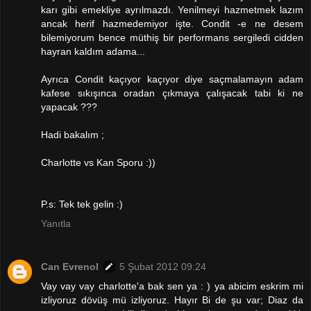
karı gibi emekliye ayrılmazdı. Yenilmeyi hazmetmek lazım
ancak herif hazmedemiyor işte. Condit -e ne desem
bilemiyorum bence müthiş bir performans sergiledi cidden
hayran kaldım adama...
Ayrıca Condit kaçıyor kaçıyor diye saçmalamayın adam
kafese sıkışınca oradan çıkmaya çalışacak tabi ki ne
yapacak ???
Hadi bakalım ;
Charlotte vs Kan Sporu :))
P.s: Tek tek gelin :)
Yanıtla
Can Evrenol
5 Şubat 2012 09:24
Vay vay vay charlotte'a bak sen ya : ) ya abicim eskrim mi
izliyoruz dövüş mü izliyoruz. Hayır Bi de şu var; Diaz da