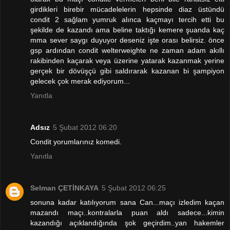
girdikleri birebir mücadelelerin hepsinde diaz üstündü
condit 2 sağlam yumruk alınca kaçmayı tercih etti bu
şekilde de kazandı ama beline taktığı kemere şuanda kaç
mma sever saygı duyuyor deseniz işte orası belirsiz. önce
gsp ardından condit welterweighte ne zaman adam akıllı
rakibinden kaçarak veya üzerine yatarak kazanmak yerine
gerçek bir dövüşçü gibi saldırarak kazanan bi şampiyon
gelecek çok merak ediyorum...
Yanıtla
Adsız
5 Şubat 2012 06:20
Condit yorumlarınız komedi.
Yanıtla
Selman ÇETİNKAYA
5 Şubat 2012 06:25
sonuna kadar katılıyorum sana Can...maçı izledim kaçan
mazandı maçı..kontralarla puan aldı sadece...kimin
kazandığı açıklandığında şok geçirdim..yan hakemler