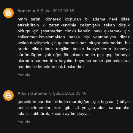
frankello
6 Şubat 2012 03:38
hmm sırtını dönerek koşturan bi adama neyi dikte
ettirebilirsin ki zaten.kendinle çelişmişsin zekan düşük
oldugu için şaşırmadım cünkü kendini haklı çıkarmak için
sallıyorsun.kovalamaktan baska bişi yapmadıysa dieaz
açıkta dövüşmek için gelmemesi nası oluyor anlamadım. bu
arada alkan ibne degilim baska kapiya.benm kimseye
sürtündügüm yok eğer öle olsam senin gibi gsp fanboyu
olurudm sadece tüm hayatim boyunca senin gibi salaklara
haddini bildirmekten cok hoslandım.
Yanıtla
Alkan Gültekin
6 Şubat 2012 03:46
gerçekten haddimi bildirdin muratçığım, çok hoşsun :) böyle
ani sinirlenmeler, karı gibi laf yetiştirmeler, sataşmalar
falan... fatih ürek, kuşum aydın stayla...
Yanıtla