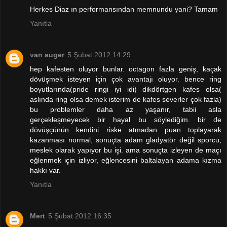
Herkes Diaz ın performansından memnundu yani? Tamam
Yanıtla
van auger
5 Şubat 2012 14:29
hep kafesten oluyor bunlar. octagon fazla geniş, kaçak
dövüşmek isteyen için çok avantajı oluyor. bence ring
boyutlarında(pride ringi iyi idi) dikdörtgen kafes olsa(
aslında ring olsa demek isterim de kafes severler çok fazla)
bu problemler daha az yaşanır, tabii asla
gerçekleşmeyecek bir hayal bu söylediğim. bir de
dövüşçünün kendini riske atmadan puan toplayarak
kazanması normal, sonuçta adam gladyatör değil sporcu,
meslek olarak yapıyor bu işi. ama sonuçta izleyen de maçı
eğlenmek için izliyor, eğlencesini baltalayan adama kızma
hakkı var.
Yanıtla
Mert
5 Şubat 2012 16:35