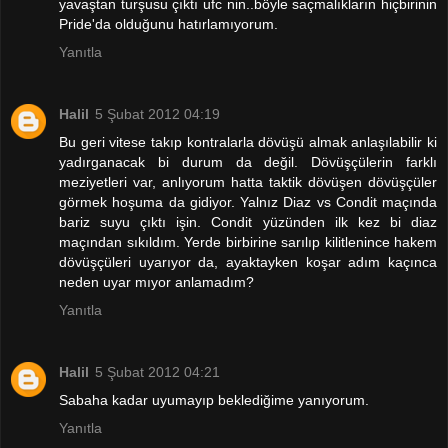
yavaştan turşusu çıktı ufc nin..böyle saçmalıkların hiçbirinin
Pride'da olduğunu hatırlamıyorum.
Yanıtla
Halil
5 Şubat 2012 04:19
Bu geri vitese takıp kontralarla dövüşü almak anlaşılabilir ki
yadırganacak bi durum da değil. Dövüşçülerin farklı
meziyetleri var, anlıyorum hatta taktik dövüşen dövüşçüler
görmek hoşuma da gidiyor. Yalnız Diaz vs Condit maçında
bariz suyu çıktı işin. Condit yüzünden ilk kez bi diaz
maçından sıkıldım. Yerde birbirine sarılıp kilitlenince hakem
dövüşçüleri uyarıyor da, ayaktayken koşar adım kaçınca
neden uyar mıyor anlamadım?
Yanıtla
Halil
5 Şubat 2012 04:21
Sabaha kadar uyumayıp beklediğime yanıyorum.
Yanıtla