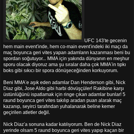
UFC 143'te gecenin
hem main event'inde, hem co-main event'indeki iki maçı da
maç boyunca geri vites yapan adamların kazanması beni bu
spordan soğutuyor... MMA için yakında dünyanın en meşhur
sporu olacak diyoruz ama şu sıralar daha çok MMA'in tıpkı
boks gibi sıkıcı bir spora dönüşeceğinden korkuyorum.
Beni MMA'e aşık eden adamlar Dan Henderson gibi, Nick
Diaz gibi, Jose Aldo gibi harbi dövüşçüler! Rakibine karşı
üstünlüğünü ispatlamak için ringe çıkan adamlar bunlar! 5
raund boyunca geri vites takılıp aradan puan alarak maç
kazanıp, seyirci tarafından yuhalanarak beline kemer
geçirilen atletler değil.
Nick Diaz'a sonuna kadar katılıyorum. Ben de Nick Diaz
yerinde olsam 5 raund boyunca geri vites yapıp kaçan bir