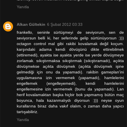
Yanıtla
Alkan Gültekin
6 Şubat 2012 03:33
frankello, seninle sürtüşmeyi de seviyorum, sen de
seviyorsun belli ki, her seferinde gelip sürtünüyorsun :)))
octagon control mal gibi rakibi kovalamak değil koçum.
karşındaki adama kendi dövüşünü dikte ettirebilmek
(ettiremedi), ayakta ise ayakta yerde ise yerde dövüşmeye
zorlamak. sıkıştırmaksa sıkıştırmak (sıkıştıramadı), açıkta
dövüşmekse açıkta dövüşmek (açıkta dövüşmek işine
gelmediği için onu da yapamadı). rakibin gameplan'ini
uygulamasına izin vermemek (yapamadı), hamlelerini
engellemek (engelleyemedi), kendi hamlelerini
engellemesine izin vermemek (bunu da yapamadı). Lan
herif kovalamaktan başka hiçbir bok yapmamış bütün maç
boyunca, hala kazanmalıydı diyorsun :))) neyse oyun
kurallarına biraz daha vakıf olalım, o zaman daha yapıcı
tartışabiliriz.
Yanıtla