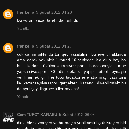
frankello
5 Şubat 2012 04:23
Bu yorum yazar tarafından silindi.
Yanıtla
frankello
5 Şubat 2012 04:27
çok canım sıkkın,bi ton şey yazabilirim bu event hakkinda
ama gerek yok.nick 1.round 10.saniyede k.o olup bayılsa
bu kadar üzülmezdim.sivasspor barcelonayla maç
yapsa,sivasspor 90 dk defans yapip futbol oynayip
yenilmemek için her topu taca,kornere atip maçı yazı tura
ile kazansa,sivasspor gerçekten kazandı diyebilirmiyiz.bu
da ayni şey.disgrace.killer my ass!
Yanıtla
Cem "UFC" KARASU
5 Şubat 2012 06:04
diazı hiç sevmeyen ve bu maçta yenilmesini çok isteyen biri
olarak bu maçı condite vermeleri beni bile rahatsız etti