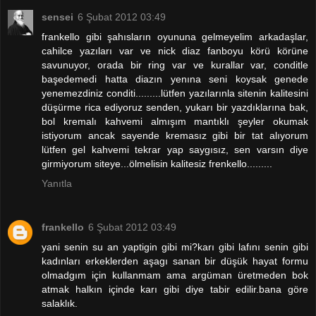
sensei
6 Şubat 2012 03:49
frankello gibi şahısların oyununa gelmeyelim arkadaşlar,
cahilce yazıları var ve nick diaz fanboyu körü körüne
savunuyor, orada bir ring var ve kurallar var, conditle
başedemedi hatta diazın yenına seni koysak genede
yenemezdiniz conditi.........lütfen yazılarınla sitenin kalitesini
düşürme rica ediyoruz senden, yukarı bir yazdıklarına bak,
bol kremalı kahvemi almışım mantıklı şeyler okumak
istiyorum ancak sayende kremasız gibi bir tat alıyorum
lütfen gel kahvemi tekrar yap saygısız, sen varsın diye
girmiyorum siteye...ölmelisin kalitesiz frenkello.........
Yanıtla
frankello
6 Şubat 2012 03:49
yani senin su an yaptigin gibi mi?karı gibi lafını senin gibi
kadınları erkeklerden aşagı sanan bir düşük hayat formu
olmadgım için kullanmam ama argüman üretmeden bok
atmak halkın içinde karı gibi diye tabir edilir.bana göre
salaklık.