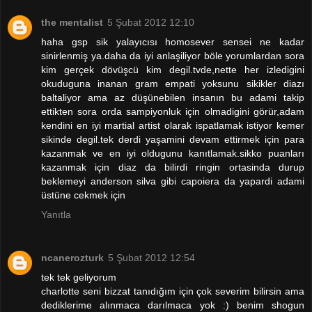
the mentalist
5 Şubat 2012 12:10
haha gsp sik yalayıcısı homosever sensei ne kadar
sinirlenmiş ya.daha da iyi anlaşiliyor böle yorumlardan sora
kim gerçek dövüşcü kim degil.tvde,nette her izledigini
okuduguna inanan gram empati yoksunu sikikler diazı
baltaliyor ama az düşünebilen insanın bu adami takip
ettikten sora orda sampiyonluk için olmadigini görür,adam
kendini en iyi martial artist olarak ispatlamak istiyor kemer
sikinde degil.tek derdi yaşamini devam ettirmek için para
kazanmak ve en iyi oldugunu kanıtlamak.sikko puanları
kazanmak için diaz da bilirdi ringin ortasinda durup
beklemeyi anderson silva gibi capoiera da yapardi adami
üstüne cekmek için
Yanıtla
ncanerozturk
5 Şubat 2012 12:54
tek tek geliyorum
charlotte seni bizzat tanıdığım için çok severim bilirsin ama
dediklerime alınmaca darılmaca yok :) benim shogun