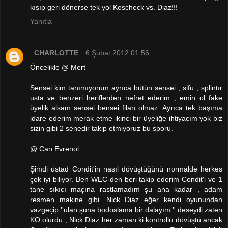
kısıp geri dönerse tek yol Koscheck vs. Diaz!!!
Yanıtla
_CHARLOTTE_
6 Şubat 2012 01:56
Öncelikle @ Mert
Sensei kim tanımıyorum ayrıca bütün sensei , sifu , splintır
usta ve benzeri heriflerden nefret ederim , emin ol fake
üyelik alsam sensei bensei filan olmaz. Ayrıca tek başıma
idare ederim merak etme ikinci bir üyeliğe ihtiyacım yok biz
sizin gibi 2 senedir takip etmiyoruz bu sporu.
@ Can Evrenol
Şimdi üstad Condit'in nasıl dövüştüğünü normalde herkes
çok iyi biliyor. Ben WEC-den beri takip ederim Condit'i ve 1
tane sıkıcı maçına rastlamadım şu ana kadar , adam
resmen makine gibi. Nick Diaz eğer kendi oyunundan
vazgeçip ''ulan şuna bodoslama bir dalayım '' deseydi zaten
KO olurdu , Nick Diaz her zaman ki kontrollü dövüştü ancak