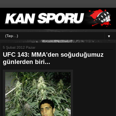
▼
5 Şubat 2012 Pazar
UFC 143: MMA'den soğuduğumuz
günlerden biri...