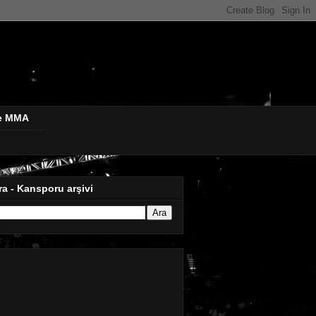
de MMA
ra - Kansporu arşivi