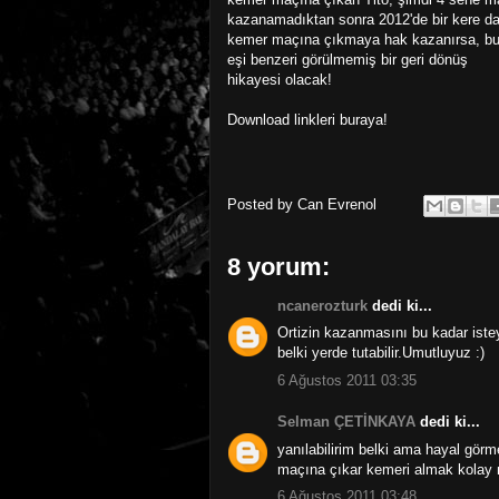
kazanamadıktan sonra 2012'de bir kere d
kemer maçına çıkmaya hak kazanırsa, b
eşi benzeri görülmemiş bir geri dönüş
hikayesi olacak!
Download linkleri buraya!
Posted by
Can Evrenol
8 yorum:
ncanerozturk
dedi ki...
Ortizin kazanmasını bu kadar iste
belki yerde tutabilir.Umutluyuz :)
6 Ağustos 2011 03:35
Selman ÇETİNKAYA
dedi ki...
yanılabilirim belki ama hayal gör
maçına çıkar kemeri almak kolay mı
6 Ağustos 2011 03:48