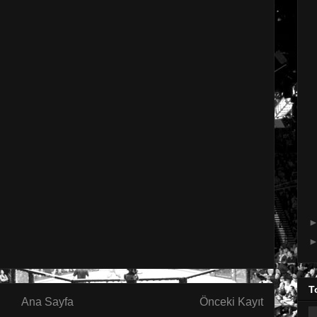
T
Ana Sayfa
Önceki Kayıt