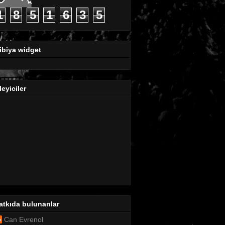
1
8
5
1
6
3
5
ibiya widget
leyiciler
atkıda bulunanlar
Can Evrenol