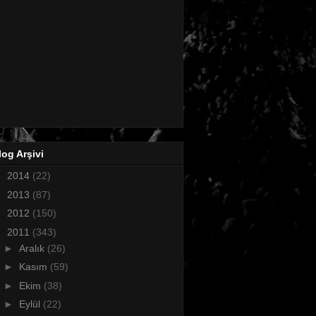
log Arşivi
►
2014
(22)
►
2013
(87)
►
2012
(150)
▼
2011
(343)
►
Aralık
(26)
►
Kasım
(59)
►
Ekim
(38)
►
Eylül
(22)