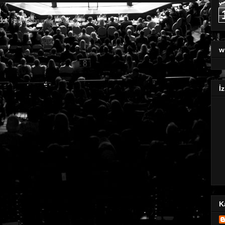
dol:
Kayıt Yorumları (Atom)
w
İz
K