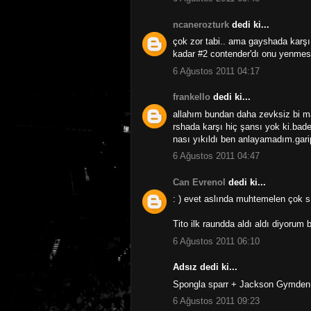
ncanerozturk
dedi ki...
çok zor tabi.. ama gayshada karşı
kadar #2 contender'dı onu yenmesi
6 Ağustos 2011 04:17
frankello
dedi ki...
allahım bundan daha zevksiz bi ma
rshada karşı hiç şansı yok ki.bade
nası yıkıldı ben anlayamadım.gari
6 Ağustos 2011 04:47
Can Evrenol
dedi ki...
: ) evet aslında muhtemelen çok s
Tito ilk raundda aldı aldı diyorum
6 Ağustos 2011 06:10
Adsız dedi ki...
Spongla sparr + Jackson Gymden a
6 Ağustos 2011 09:23