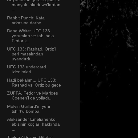
manyak takedown'lardan
...
Rabbit Punch: Kafa
arkasına darbe
Dana White: UFC 133
yorumları ve tabi hala
Fedor k...
UFC 133: Rashad, Ortiz'i
peri masalından
uyandırdı...
UFC 133 undercard
izlenimleri
Hadi bakalım... UFC 133:
Rashad vs. Ortiz bu gece
ZUFFA, Fedor ve Marloes
Coenen'i de yolladı...
Melvin Guillard'ın yeni
tshirt'ü bomba!
Aleksander Emelianenko,
abisinin koçları hakkında
...
Tayfun Aktoz ve Hünkar