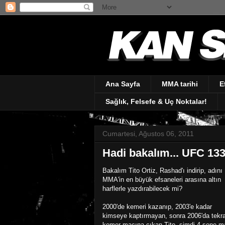
Ana Sayfa
MMA tarihi
E
Sağlık, Felsefe & Uç Noktalar!
Cumartesi, Ağustos 06, 2011
Hadi bakalım... UFC 133
Bakalım Tito Ortiz, Rashad'ı indirip, adını
MMA'in en büyük efsaneleri arasına altın
harflerle yazdırabilecek mi?
2000'de kemeri kazanıp, 2003'e kadar
kimseye kaptırmayan, sonra 2006'da tekra
kemer maçına çıkan Tito, şimdi 4 sene m