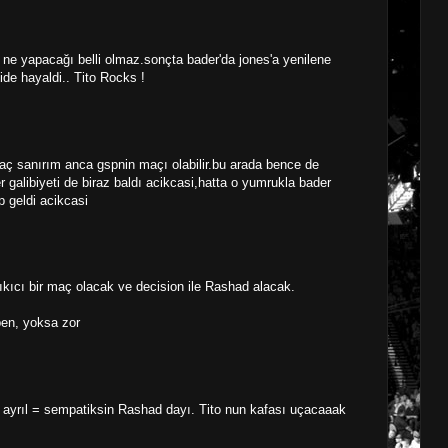
 ne yapacağı belli olmaz.sonçta bader'da jones'a yenilene
de hayaldi.. Tito Rocks !
ç sanırım anca gspnin maçı olabilir.bu arada bence de
r galibiyeti de biraz baldı acikcasi,hatta o yumrukla bader
p geldi acikcasi
ıkıcı bir maç olacak ve decision ile Rashad alacak.
 ben, yoksa zor
yrıl = sempatiksin Rashad dayı. Tito nun kafası uçacaaak