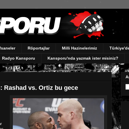
fsaneler
Röportajlar
Milli Hazinelerimiz
Türkiye'
Radyo Kansporu
Kansporu'nda yazmak ister misiniz?
A
: Rashad vs. Ortiz bu gece
r
aç