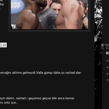
aha
u
B
yeceğim aklıma gelmezdi.Valla güreşi daha iyi rashad dan
meyin derim..rashad ı geçemez.geçse bile anca kemer
 ortiz için..