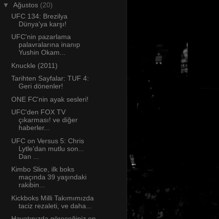
▼
Ağustos
(20)
UFC 134: Brezilya
Dünya'ya karşı!
UFC'nin pazarlama
palavralarına inanıp
Yushin Okam...
Knuckle (2011)
Tarihten Sayfalar: TUF 4:
Geri dönenler!
ONE FC'nin ayak sesleri!
UFC'den FOX TV
çıkarması! ve diğer
haberler...
UFC on Versus 5: Chris
Lytle’dan mutlu son...
Dan ...
Kimbo Slice, ilk boks
maçında 39 yaşındaki
rakibin...
Kickboks Milli Takımımızda
taciz rezaleti, ve daha...
Hayatınızda göreceğiniz en