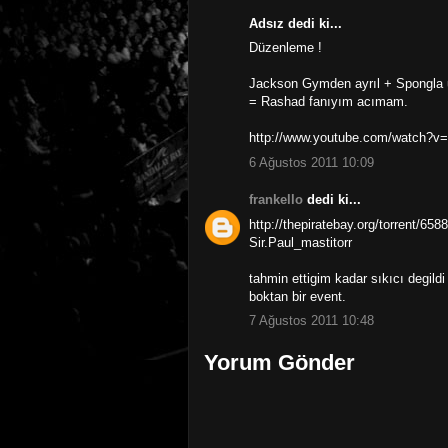
Adsız dedi ki...
Düzenleme !
Jackson Gymden ayrıl + Spongla u
= Rashad fanıyım acımam.
http://www.youtube.com/watch?
6 Ağustos 2011 10:09
frankello
dedi ki...
http://thepiratebay.org/torrent/
Sir.Paul_mastitorr
tahmin ettigim kadar sıkıcı degild
boktan bir event.
7 Ağustos 2011 10:48
Yorum Gönder