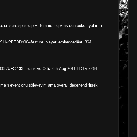
zun süre spar yap + Bernard Hopkins den boks tiyoları al
v=SHwPBTDDp00&feature=player_embedded#at=364
6588008/UFC.133.Evans.vs.Ortiz.6th.Aug.2011.HDTV.x264-
i main event onu söleyeyim ama overall degerlendirirsek