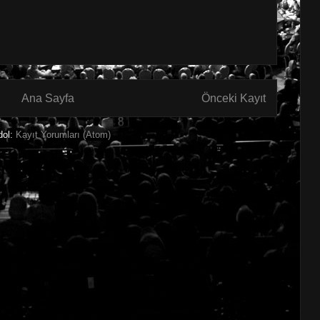
Ana Sayfa
Önceki Kayıt
dol:
Kayıt Yorumları (Atom)