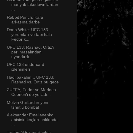
manyak takedown'lardan
...
Rabbit Punch: Kafa
arkasına darbe
Dana White: UFC 133
yorumları ve tabi hala
Fedor k...
UFC 133: Rashad, Ortiz'i
peri masalından
uyandırdı...
UFC 133 undercard
izlenimleri
Hadi bakalım... UFC 133:
Rashad vs. Ortiz bu gece
ZUFFA, Fedor ve Marloes
Coenen'i de yolladı...
Melvin Guillard'ın yeni
tshirt'ü bomba!
Aleksander Emelianenko,
abisinin koçları hakkında
...
Tayfun Aktoz ve Hünkar