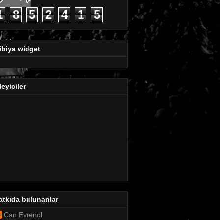
1
8
5
2
4
1
5
ibiya widget
leyiciler
atkıda bulunanlar
Can Evrenol