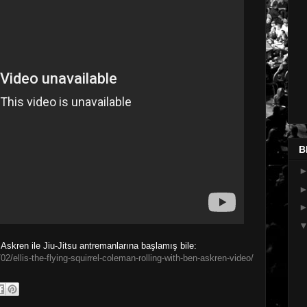
B
Askren ile Jiu-Jitsu antremanlarına başlamış bile:
ellis-the-flying-squirrel-coleman-rolling-with-ben-askren-video/