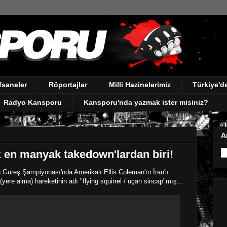
fsaneler
Röportajlar
Milli Hazinelerimiz
Türkiye'
Radyo Kansporu
Kansporu'nda yazmak ister misiniz?
A
z en manyak takedown'lardan biri!
üreş Şampiyonası'nda Amerikalı Ellis Coleman'ın İran'lı
yere alma) hareketinin adı "flying squirrel / uçan sincap"mış...