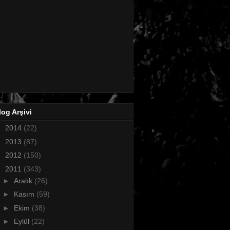
log Arşivi
►
2014
(22)
►
2013
(87)
►
2012
(150)
▼
2011
(343)
►
Aralık
(26)
►
Kasım
(59)
►
Ekim
(38)
►
Eylül
(22)