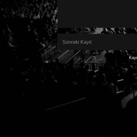
Sonraki Kayıt
Kay