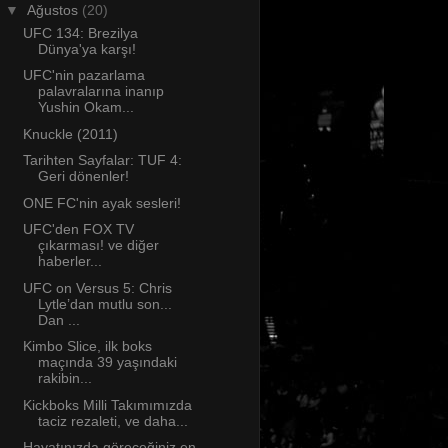
▼
Ağustos
(20)
UFC 134: Brezilya
Dünya'ya karşı!
UFC'nin pazarlama
palavralarına inanıp
Yushin Okam...
Knuckle (2011)
Tarihten Sayfalar: TUF 4:
Geri dönenler!
ONE FC'nin ayak sesleri!
UFC'den FOX TV
çıkarması! ve diğer
haberler...
UFC on Versus 5: Chris
Lytle’dan mutlu son...
Dan ...
Kimbo Slice, ilk boks
maçında 39 yaşındaki
rakibin...
Kickboks Milli Takımımızda
taciz rezaleti, ve daha...
Hayatınızda göreceğiniz en