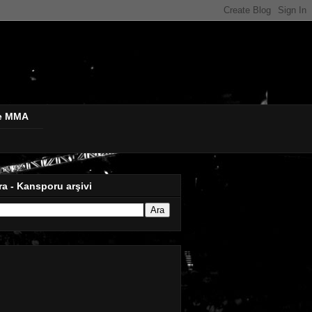
de MMA
ra - Kansporu arşivi