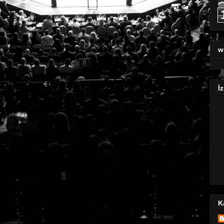
w
İz
K