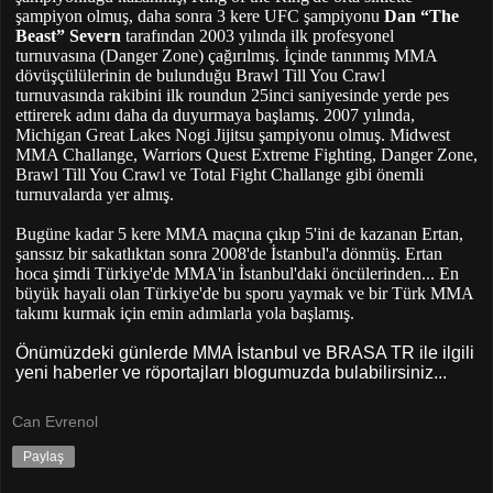
şampiyon olmuş, daha sonra 3 kere UFC şampiyonu
Dan “The
Beast” Severn
tarafından 2003 yılında ilk profesyonel
turnuvasına (Danger Zone) çağırılmış. İçinde tanınmış MMA
dövüşçülülerinin de bulunduğu Brawl Till You Crawl
turnuvasında rakibini ilk roundun 25inci saniyesinde yerde pes
ettirerek adını daha da duyurmaya başlamış. 2007 yılında,
Michigan Great Lakes Nogi Jijitsu şampiyonu olmuş. Midwest
MMA Challange, Warriors Quest Extreme Fighting, Danger Zone,
Brawl Till
You Crawl ve Total Fight Challange gibi önemli
turnuvalarda yer almış.
Bugüne kadar 5 kere MMA maçına çıkıp 5'ini de kazanan Ertan,
şanssız bir sakatlıktan sonra 2008'de İstanbul'a dönmüş. Ertan
hoca şimdi Türkiye'de MMA'in İstanbul'daki öncülerinden... En
büyük hayali olan Türkiye'de bu sporu yaymak ve bir Türk MMA
takımı kurmak için emin adımlarla yola başlamış.
Önümüzdeki günlerde
MMA İstanbul
ve
BRASA TR
ile ilgili
yeni haberler ve röportajları blogumuzda bulabilirsiniz...
Can Evrenol
Paylaş