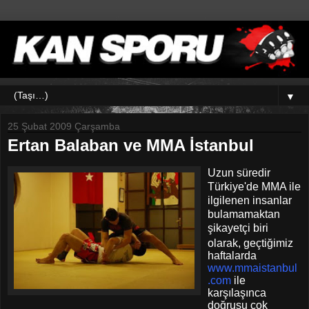
▼
25 Şubat 2009 Çarşamba
Ertan Balaban ve MMA İstanbul
Uzun süredir
Türkiye'de MMA ile
ilgilenen insanlar
bulamamaktan
şikayetçi biri
olarak, geçtiğimiz
haftalarda
www.mmaistanbul
.com
ile
karşılaşınca
doğrusu çok