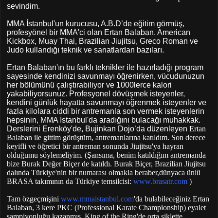
sevindim.
MMA İstanbul'un kurucusu, A.B.D’de eğitim görmüş,
profesyönel bir MMA'ci olan Ertan Balaban. American
Kickbox, Muay Thai, Brazilian Jiujitsu, Greco Roman ve
Judo kullandığı teknik ve sanatlardan bazıları.
Ertan Balaban'ın bu farklı teknikler ile hazırladığı program
sayesinde kendinizi savunmayı öğrenirken, vücudunuzun
her bölümünü çalıştırabiliyor ve 1000lerce kalori
yakabiliyorsunuz. Profesyonel dövüşmek isteyenler,
kendini günlük hayatta savunmayı öğrenmek isteyenler ve
fazla kilolara ciddi bir antremanla son vermek isteyenlerin
hepsinin, MMA İstanbul'da aradığını bulacağı muhakkak.
Derslerini Erenköy'de, Bujinkan Dojo’da düzenleyen
Ertan
Balaban ile gittim görüştüm, antremanlarına katıldım. Son derece
keyifli ve öğretici bir antreman sonunda Jiujitsu'ya hayran
olduğumu söylemeliyim. (Şansıma, benim katıldığım antremanda
bize Burak Değer Biçer de katıldı. Burak Biçer, Brazilian Jiujitsu
dalında Türkiye'nin bir numarası olmakla beraber,
dünyaca ünlü
BRASA takımının da Türkiye temsilcisi:
www.brasatr.com
)
Tam özgeçmişini
www.mmaistanbul.com
'da bulabileceğiniz Ertan
Balaban, 3 kere PKC (Professional Karate Championship) eyalet
şampiyonluğu kazanmış, King of the Ring'de orta siklette