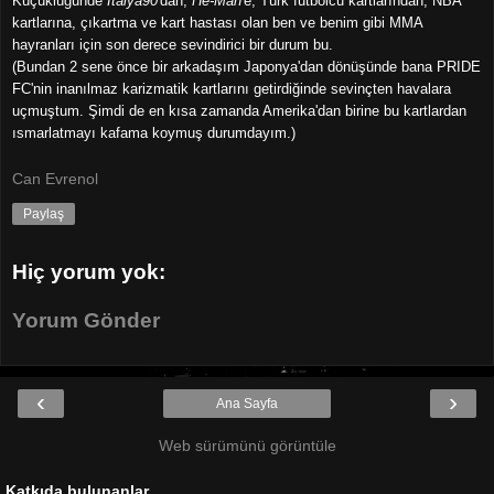
Küçüklüğünde
İtalya90
'dan,
He-Man
'e,
Türk futbolcu kartları
ndan,
NBA
kartları
na, çıkartma ve kart hastası olan ben ve benim gibi MMA
hayranları için son derece sevindirici bir durum bu.
(Bundan 2 sene önce bir arkadaşım Japonya'dan dönüşünde bana PRIDE
FC'nin inanılmaz karizmatik kartlarını getirdiğinde sevinçten havalara
uçmuştum. Şimdi de en kısa zamanda Amerika'dan birine bu kartlardan
ısmarlatmayı kafama koymuş durumdayım.)
Can Evrenol
Paylaş
Hiç yorum yok:
Yorum Gönder
‹
›
Ana Sayfa
Web sürümünü görüntüle
Katkıda bulunanlar