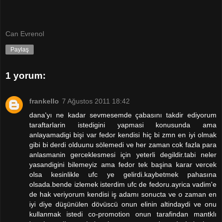
Can Evrenol
Paylaş
1 yorum:
frankello
7 Ağustos 2011 18:42
dana'yı ne kadar sevmesemde çabasını takdir ediyorum
taraftarlarin istedigini yapmasi konusunda ama
anlayamadigi bişi var fedor kendisi hiç bi zmn en iyi olmak
gibi bi derdi olduunu sölemedi ve her zaman cok fazla para
anlasmanin gerceklesmesi için yeterli degildir.tabi neler
yasandigini bilemeyiz ama fedor tek başina karar vercek
olsa kesinlikle ufc ye gelirdi.kaybetmek pahasına
olsada.bende izlemek isterdim ufc de fedoru.ayrica vadim'e
de hak veriyorum kendisi iş adamı sonucta ve o zaman en
iyi diye düşünülen dövüscü onun elinin altindaydi ve onu
kullanmak istedi co-promotion onun tarafindan mantklı