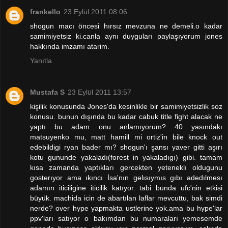
frankello
23 Eylül 2011 08:06
shogun macı öncesi hırsız mevzuna ne demeli.o kadar
samimiyetsiz ki.canla aynı duyguları paylaşıyorum jones
hakkında imzamı atarim.
Yanıtla
Mustafa S
23 Eylül 2011 13:57
kişilik konusunda Jones'da kesinlikle bir samimiyetsizlik soz
konusu. bunun dışında bu kadar cabuk title fight alacak ne
yaptı bu adam onu anlamıyorum? 40 yasındakı
matsuyenko mu, matt hamill mi ortiz'in bile knock out
edebildigi ryan bader mı? shogun'ı şansı yaver gitti aşırı
kotu gununde yakaladı(forest in yakaladıgı) gibi. tamam
kısa zamanda yaptıkları gercekten yeteneklı oldugunu
gosterıyor ama ıkıncı İsa'nın gelısıymıs gıbı adedılmesı
adamın iticiligine iticilik katıyor. tabi bunda ufc'nin etkisi
büyük. machida icin de abartılan laflar mevcuttu, bak simdi
nerde? over hype yapmakta ustlerine yok.ama bu hype'lar
ppv'ları satıyor o bakımdan bu numaraları yemesemde