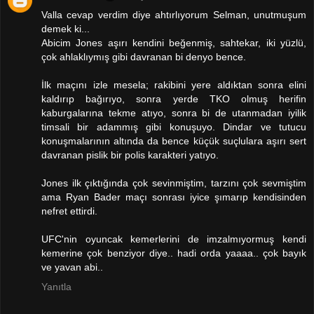
Valla cevap verdim diye ahtırlıyorum Selman, unutmuşum
demek ki...
Abicim Jones aşırı kendini beğenmiş, sahtekar, iki yüzlü,
çok ahlaklıymış gibi davranan bi denyo bence.
İlk maçını izle mesela; rakibini yere aldıktan sonra elini
kaldırıp bağırıyo, sonra yerde TKO olmuş herifin
kaburgalarına tekme atıyo, sonra bi de utanmadan iyilik
timsali bir adammış gibi konuşuyo. Dindar ve tutucu
konuşmalarının altında da bence küçük suçlulara aşırı sert
davranan pislik bir polis karakteri yatıyo.
Jones ilk çıktığında çok sevinmiştim, tarzını çok sevmiştim
ama Ryan Bader maçı sonrası iyice şımarıp kendisinden
nefret ettirdi.
UFC'nin oyuncak kemerlerini de imzalmıyormuş kendi
kemerine çok benziyor diye.. hadi orda yaaaa.. çok bayık
ve yavan abi..
Yanıtla