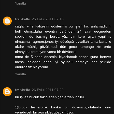
Yanıtla
frankello
25 Eylül 2011 07:10
çağlar yine kalitesini göstermiş bu işten hiç anlamadigini
belli etmiş.daha eventin üstünden 24 saat geçmeden
spoileri de basmiş burda yüz bin kere uyari yapilmis
olmasına ragmen.jones iyi dövüşcü eyvallah ama bana o
akdar müthiş gözükmedi dün gece rampage ztn orda
olmayi haketmeyen vasat bir dövüşcü.
mma de 5 sene öncesini kiyaslamak bence şuna benzer
messi peleden daha iyi oyuncu demeye her şekilde
omurgasiz bir yorum
Yanıtla
frankello
26 Eylül 2011 07:29
bu işi az bucuk takip eden çağlardan inciler.
1)brock lesnar:çok başka bir dövüşcü,ortalarda onu
yenebilcek bir agırsiklet gözükmüyor.