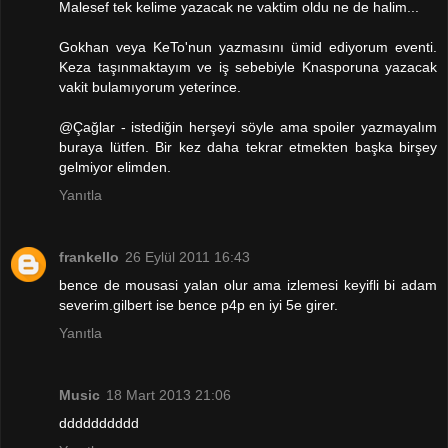
Malesef tek kelime yazacak ne vaktim oldu ne de halim...
Gokhan veya KeTo'nun yazmasını ümid ediyorum eventi.
Keza taşınmaktayım ve iş sebebiyle Knasporuna yazacak
vakit bulamıyorum yeterince.
@Çağlar - istediğin herşeyi söyle ama spoiler yazmayalım
buraya lütfen. Bir kez daha tekrar etmekten başka birşey
gelmiyor elimden.
Yanıtla
frankello
26 Eylül 2011 16:43
bence de mousasi yalan olur ama izlemesi keyifli bi adam
severim.gilbert ise bence p4p en iyi 5e girer.
Yanıtla
Music
18 Mart 2013 21:06
dddddddddd