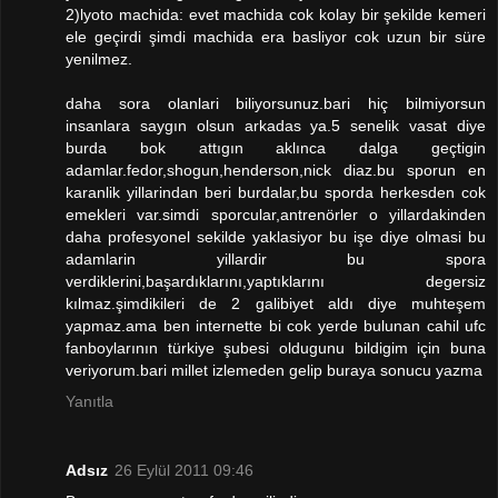
2)lyoto machida: evet machida cok kolay bir şekilde kemeri
ele geçirdi şimdi machida era basliyor cok uzun bir süre
yenilmez.
daha sora olanlari biliyorsunuz.bari hiç bilmiyorsun
insanlara saygın olsun arkadas ya.5 senelik vasat diye
burda bok attıgın aklınca dalga geçtigin
adamlar.fedor,shogun,henderson,nick diaz.bu sporun en
karanlik yillarindan beri burdalar,bu sporda herkesden cok
emekleri var.simdi sporcular,antrenörler o yillardakinden
daha profesyonel sekilde yaklasiyor bu işe diye olmasi bu
adamlarin yillardir bu spora
verdiklerini,başardıklarını,yaptıklarını degersiz
kılmaz.şimdikileri de 2 galibiyet aldı diye muhteşem
yapmaz.ama ben internette bi cok yerde bulunan cahil ufc
fanboylarının türkiye şubesi oldugunu bildigim için buna
veriyorum.bari millet izlemeden gelip buraya sonucu yazma
Yanıtla
Adsız
26 Eylül 2011 09:46