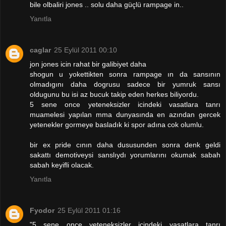
bile olbaliri jones .. solu daha güçlü rampage in..
Yanıtla
caglar
25 Eylül 2011 00:10
jon jones icin rahat bir galibiyet daha
shogun u yokettikten sonra rampage ın da sansının
olmadıgını daha dogrusu sadece bir yumruk sansı
oldugunu bu isi az bucuk takip eden herkes biliyordu.
5 sene once yeteneksizler icindeki vasatlara tanrı
muamelesi yapılan mma dunyasında en azından gercek
yetenekler gormeye basladık ki spor adına cok olumlu.
bir ex pride cının daha dususunden sonra denk geldi
sakattı demotiveysi sanslıydı yorumlarını okumak sabah
sabah keyifli olacak.
Yanıtla
Fyodor
25 Eylül 2011 01:16
"5 sene once yeteneksizler icindeki vasatlara tanrı