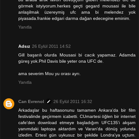
görmek istyiyorum.herkes geçti gegard mousasi ile bile
anlaşilmak üzereymiş ufc ama bi melendez yok
piyasada.frankie edgari darma dağan edecegine eminim.
Yanıtla
Adsız
26 Eylül 2011 14:52
Gill başarılı olurda Mousasi bi cacık yapamaz. Adamda
güreş yok.Phil Davis bile yeter ona UFC de.
ama severim Mou yu orası ayrı.
Yanıtla
Can Evrenol
26 Eylül 2011 16:32
Arkadaşlar bu haftasonunu tamamen Ankara'da bir film
festivalinde geçirmem icabetti. CUmartesi öğlen bir internet
cafe'den download etmeye başladığım UFC135'i akşam
yanımdaki laptopa aktardım ve Varan'da dönüş yolunda
izledim. Ertesi gün uykusuz bir şekilde Londra'ya uçtum.