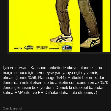
İşin enteresanı, Kansporu anketinde okuyucularımızın bu
maçın sonucu için neredeyse yarı yarıya eşit oy vermiş
olması (Jones %56, Rampage %44). Halbuki her ne kadar
Jones'dan nefret etsem de bu anketin sonucunun en az %70
Jones çıkmasını bekliyordum. Demek ki oldskool babadan
kalma MMA'ciler ve PRIDE'cılar daha hala ölmemiş : )
Can Evrenol