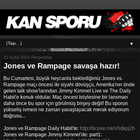
▼
22 Eylül 2011 Perşembe
Jones ve Rampage savaşa hazır!
Bu Cumartesi, büyük heycanla beklediğimiz Jones vs.
Rampage maçı öncesi iki siyahi dövüşçü, Amerika'nın önde
gelen talk show'larından Jimmy Kimmel Live ve The Daily
Habit'e konuk oldular. Maç öncesi böylesine bir lansman
daha önce bu spor için görülmüş birşey değil! Bu sporun
yükseliş ivmesi ne zaman yavaşlayacak merak ediyorum
doğrusu...
Jones ve Rampage Daily Habit'te:
http://bcove.me/v5dkpj2h
Jones ve Rampage Jimmy Kimmel'de: part1: