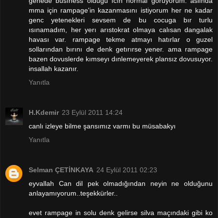
genede busıness oldugu ıcın normal goruyorum. aslında
mma için rampage'in kazanmasını istiyorum her ne kadar
genc yetenekleri sevsem de bu cocuga bır turlu
ısınamadım, her yerı arıstokrat olmaya calısan dangalak
havası var. rampage tekme atmayı hatırlar o guzel
sollarından bırını de denk getırırse yener. ama rampage
bazen dovuslerde kımseyı dınlemeyerek plansız dovusuyor.
insallah kazanır.
Yanıtla
H.Kdemir
23 Eylül 2011 14:24
canlı izleye bilme şansımız varmı bu müsabakyı
Yanıtla
Selman ÇETİNKAYA
24 Eylül 2011 02:23
eyvallah Can dil pek olmadığından neyin ne olduğunu
anlayamıyorum..teşekkürler..
evet rampage in solu denk gelirse silva maçındaki gibi ko