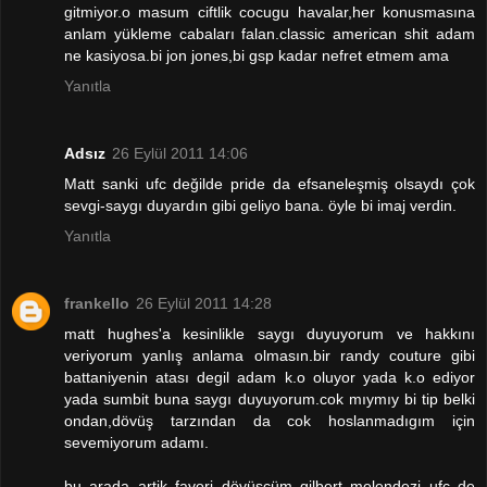
gitmiyor.o masum ciftlik cocugu havalar,her konusmasına
anlam yükleme cabaları falan.classic american shit adam
ne kasiyosa.bi jon jones,bi gsp kadar nefret etmem ama
Yanıtla
Adsız
26 Eylül 2011 14:06
Matt sanki ufc değilde pride da efsaneleşmiş olsaydı çok
sevgi-saygı duyardın gibi geliyo bana. öyle bi imaj verdin.
Yanıtla
frankello
26 Eylül 2011 14:28
matt hughes'a kesinlikle saygı duyuyorum ve hakkını
veriyorum yanlış anlama olmasın.bir randy couture gibi
battaniyenin atası degil adam k.o oluyor yada k.o ediyor
yada sumbit buna saygı duyuyorum.cok mıymıy bi tip belki
ondan,dövüş tarzından da cok hoslanmadıgım için
sevemiyorum adamı.
bu arada artik favori dövüşçüm gilbert melendezi ufc de