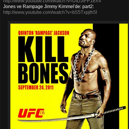
http://www.youtube.com/watch?v=UIDJlPP1eX4
Jones ve Rampage Jimmy Kimmel'de: part2:
http://www.youtube.com/watch?v=bS5Txpjth5I