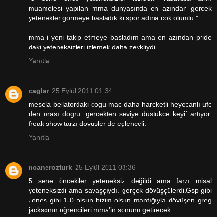
muamelesi yapılan mma dunyasında en azından gercek
yetenekler gormeye basladık ki spor adına cok olumlu."
mma i yeni takip etmeye basladım ama en azından pride
daki yeteneksizleri izlemek daha zevkliydi.
Yanıtla
caglar
25 Eylül 2011 01:34
mesela bellatordaki cogu mac daha hareketli heyecanlı ufc
den orası dogru. gercekten seviye dustukce keyif artıyor.
freak show tarzı dovusler de eglenceli.
Yanıtla
ncanerozturk
25 Eylül 2011 03:36
5 sene öncekiler yeteneksiz değildi ama farzı misal
yeteneksizdi ama savaşçıydı. gerçek dövüşçülerdi.Gsp gibi
Jones gibi 1-0 olsun bizim olsun mantığıyla dövüşen greg
jacksonın öğrencileri mma'in sonunu getirecek.