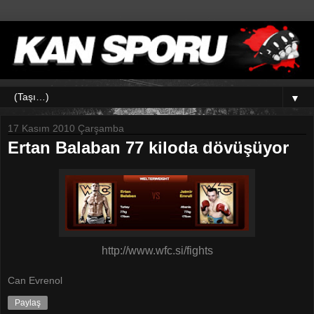
▼
17 Kasım 2010 Çarşamba
Ertan Balaban 77 kiloda dövüşüyor
http://www.wfc.si/fights
Can Evrenol
Paylaş