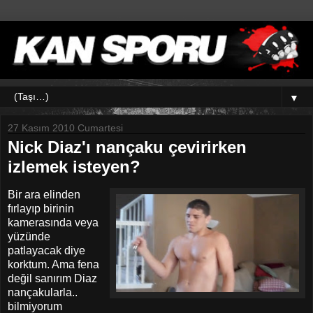
▼
27 Kasım 2010 Cumartesi
Nick Diaz'ı nançaku çevirirken
izlemek isteyen?
Bir ara elinden
fırlayıp birinin
kamerasında veya
yüzünde
patlayacak diye
korktum. Ama fena
değil sanırım Diaz
nançakularla..
bilmiyorum