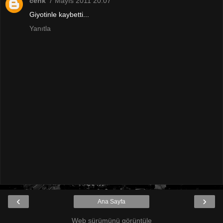
cenk
7 Mayıs 2011 20:07
Giyotinle kaybetti...
Yanıtla
‹
›
Ana Sayfa
Web sürümünü görüntüle