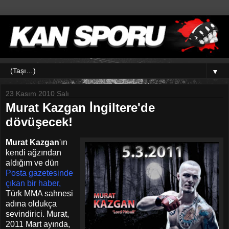
▼
23 Kasım 2010 Salı
Murat Kazgan İngiltere'de
dövüşecek!
Murat Kazgan
'ın
kendi ağzından
aldığım ve dün
Posta gazetesinde
çıkan bir haber,
Türk MMA sahnesi
adına oldukça
sevindirici. Murat,
2011 Mart ayında,