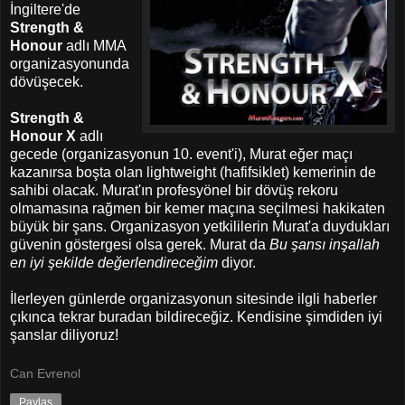
İngiltere'de
Strength &
Honour
adlı MMA
organizasyonunda
dövüşecek.
Strength &
Honour X
adlı
gecede (organizasyonun 10. event'i), Murat eğer maçı
kazanırsa boşta olan lightweight (hafifsiklet) kemerinin de
sahibi olacak. Murat'ın profesyönel bir dövüş rekoru
olmamasına rağmen bir kemer maçına seçilmesi hakikaten
büyük bir şans. Organizasyon yetkililerin Murat'a duydukları
güvenin göstergesi olsa gerek. Murat da
Bu şansı inşallah
en iyi şekilde değerlendireceğim
diyor.
İlerleyen günlerde organizasyonun sitesinde ilgli haberler
çıkınca tekrar buradan bildireceğiz.
Kendisine şimdiden iyi
şanslar diliyoruz!
Can Evrenol
Paylaş