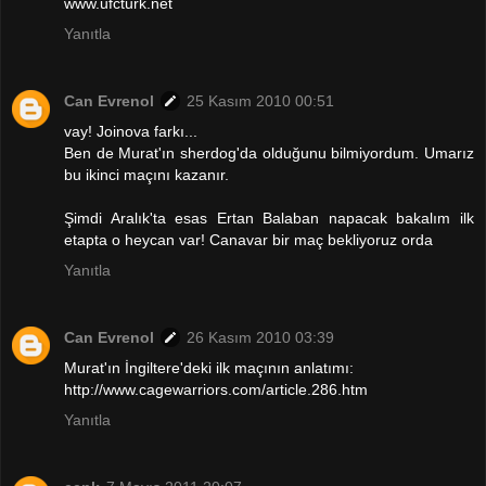
www.ufcturk.net
Yanıtla
Can Evrenol
25 Kasım 2010 00:51
vay! Joinova farkı...
Ben de Murat'ın sherdog'da olduğunu bilmiyordum. Umarız
bu ikinci maçını kazanır.
Şimdi Aralık'ta esas Ertan Balaban napacak bakalım ilk
etapta o heycan var! Canavar bir maç bekliyoruz orda
Yanıtla
Can Evrenol
26 Kasım 2010 03:39
Murat'ın İngiltere'deki ilk maçının anlatımı:
http://www.cagewarriors.com/article.286.htm
Yanıtla