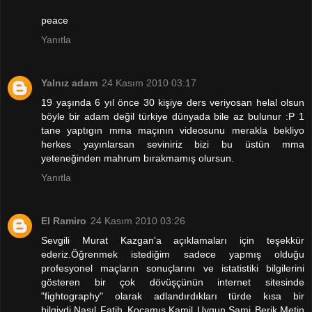
peace
Yanıtla
Yalnız adam
24 Kasım 2010 03:17
19 yaşında 6 yıl önce 30 kişiye ders veriyosan helal olsun
böyle bir adam değil türkiye dünyada bile az bulunur :P 1
tane yaptıgın mma maçının videosunu merakla bekliyo
herkes yayınlarsan seviniriz bizi bu üstün mma
yeteneğinden mahrum bırakmamış olursun.
Yanıtla
El Ramiro
24 Kasım 2010 03:26
Sevgili Murat Kazgan'a açıklamaları için teşekkür
ederiz.Öğrenmek istediğim sadece yapmış olduğu
profesyonel maçların sonuçlarını ve istatistiki bilgilerini
gösteren bir çok dövüşçünün internet sitesinde
"fightography" olarak adlandırdıkları türde kısa bir
bilgiydi.Nasıl Fatih Kocamış,Kamil Uygun,Sami Berik,Metin