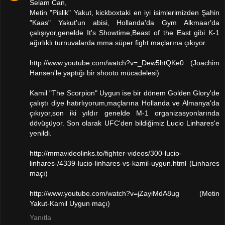
Selam Can,
Metin "Pislik" Yakut, kickboxtaki en iyi isimlerimizden Şahin
"Kaas" Yakut'un abisi, Hollanda'da Gym Alkmaar'da
çalışıyor,genelde It's Showtime,Beast of the East gibi K-1
ağırlıklı turnuvalarda mma süper fight maçlarına çıkıyor.
http://www.youtube.com/watch?v=_Dew5htQKe0 (Joachim
Hansen'le yaptığı bir shooto mücadelesi)
Kamil "The Scorpion" Uygun ise bir dönem Golden Glory'de
çalıştı diye hatırlıyorum,maçlarına Hollanda ve Almanya'da
çıkıyor,son iki yıldır genelde M-1 organizasyonlarında
dövüşüyor. Son olarak UFC'den bildiğimiz Lucio Linhares'e
yenildi.
http://mmavideolinks.to/fighter-videos/300-lucio-
linhares-/4339-lucio-linhares-vs-kamil-uygun.html (Linhares
maçı)
http://www.youtube.com/watch?v=jZayiMdA8ug (Metin
Yakut-Kamil Uygun maçı)
Yanıtla