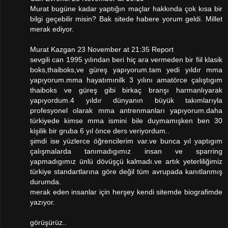
Murat bugüne kadar yaptığın maçlar hakkında çok kısa bir
bilgi geçebilir misin? Bak sitede habere yorum geldi. Millet
merak ediyor.
Murat Kazgan 23 November at 21:35 Report
sevgili can 1995 yılından beri hiç ara vermeden bir fiil klasik
boks,thaiboks,ve güreş yapıyorum.tam yedi yıldır mma
yapıyorum.mma hayatımınilk 3 yılını amatörce çalıştıgım
thaiboks ve güreş gibi birkaç branşı harmanlıyarak
yapıyordum.4 yıldır dünyanın büyük takımlarıyla
profesyonel olarak mma antrenmanları yapıyorum.daha
türkiyede kimse mma ismini bile duymamışken ben 30
kişilik bir gruba 6 yıl önce ders veriyordum..
şimdi ise yüzlerce öğrencilerim var.ve bunca yıl yaptıgım
çalışmalarda tanımadıgımız insan ve sparring
yapmadıgımız ünlü dövüşçü kalmadı.ve artık yeterliliğimiz
türkiye standartlarına göre değil tüm avrupada kanıtlanmış
durumda.
merak eden insanlar için herşey kendi sitemde biografimde
yazıyor.
görüşürüz..