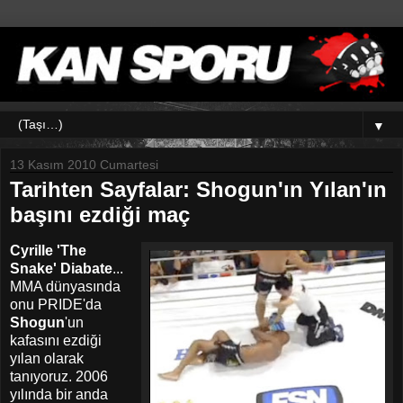
▼
13 Kasım 2010 Cumartesi
Tarihten Sayfalar: Shogun'ın Yılan'ın
başını ezdiği maç
Cyrille 'The
Snake' Diabate
...
MMA dünyasında
onu PRIDE'da
Shogun
'un
kafasını ezdiği
yılan olarak
tanıyoruz. 2006
yılında bir anda