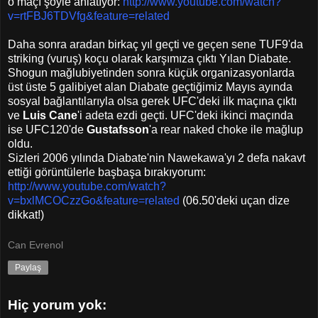
o maçı şöyle anlatıyor:
http://www.youtube.com/watch?
v=rtFBJ6TDVfg&feature=related
Daha sonra aradan birkaç yıl geçti ve geçen sene TUF9'da
striking (vuruş) koçu olarak karşımıza çıktı Yılan Diabate.
Shogun mağlubiyetinden sonra küçük organizasyonlarda
üst üste 5 galibiyet alan Diabate geçtiğimiz Mayıs ayında
sosyal bağlantılarıyla olsa gerek UFC'deki ilk maçına çıktı
ve
Luis Cane
'i adeta ezdi geçti. UFC'deki ikinci maçında
ise UFC120'de
Gustafsson
'a rear naked choke ile mağlup
oldu.
Sizleri 2006 yılında Diabate'nin Nawekawa'yı 2 defa nakavt
ettiği görüntülerle başbaşa bırakıyorum:
http://www.youtube.com/watch?
v=bxlMCOCzzGo&feature=related
(06.50'deki uçan dize
dikkat!)
Can Evrenol
Paylaş
Hiç yorum yok: