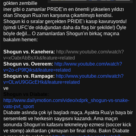
gökten zembille
iner gibi o zamanlar PRIDE'ın en önemli yükselen yıldızı
olan Shogun Rua'nın karşısına çıkartılmıştı kendisi.
Shogun ki o sıralar gerçekten PRIDE'ı kasıp kavuruyordu!
(şimdi UFC'de olduğundan daha da flaş bir şekilde!) Öyle
böyle değil... O zamanlardan Shogun'ın birkaç maçına
bakalım hemen:
Shogun vs. Kanehera:
http://www.youtube.com/watch?
v=xOabrAbBsXk&feature=related
Shogun vs. Overeem:
http://www.youtube.com/watch?
v=2o-cP9fQiks&feature=related
Shogun vs. Rampage:
http://www.youtube.com/watch?
v=OLwU9GGcEHk&feature=related
ve
Shogun vs Diabate:
http://www.dailymotion.com/video/xdprk_shogun-vs-snake-
vato-pvt_sport
Diabate aslında çok iyi başladı maça. Ayakta Rua'yı baya bir
sersemletti ve herkesin saygısını kazandı. Ama maçın
sonunda Shogun'ın kafasını tekmeleyip ezmesi (soccer kick
ve stomp) akıllardan çıkmayan bir final oldu. Bakın Diabate