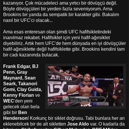
kazanıyor. Çok mücadeleci ama yırtıcı bir dövüşçü değil.
Böyle dövüşçüleri bir yerden fazla sevemiyorum. Ama
Brookins bir yanda da sempatik bir karakter gibi. Bakalım
nasıl bir UFC'ci olacak...
Ama esas enteresan olan şimdi UFC hafifsikletindeki
inanılmaz rekabet. Hafifsiklet için yeni hafif-ağırsiklet
diyebiliriz. Artık hem UFC'de hem dünyada en iyi dövüşçüler
hafif-ağırsiklette değil hafifsiklette gibi. Brookins kendini tam
bir cadı kazanında bulacak.
Frank Edgar, BJ
Penn, Gray
Maynard, Sean
Seark, Takanori
Gomi, Clay Guida,
Kenny Florian
ve
WEC
'den yeni
gelecek olan bela
gibi bir
Ben
Henderson
! Korkunç bir siklet doğrusu. Tabi bunlara her an
eklenebilcek bir de alt sikletten
Jose Aldo
var. O kadarla da