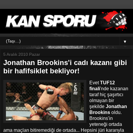
▼
5 Aralık 2010 Pazar
Jonathan Brookins'i cadı kazanı gibi
bir hafifsiklet bekliyor!
Evet
TUF12
finali
'nde kazanan
taraf hiç şaşırtıcı
olmayan bir
şekilde
Jonathan
Brookins
oldu.
Brookins'in
yeteneği ortada
ama maçları bitiremediği de ortada... Hepsini jüri kararıyla