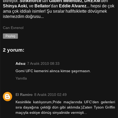
bitmiyor.
Strikeforce
'tan
Gilbert Melendez, DREAM
'den
Shinya Aoki,
ve
Bellator
'dan
Eddie Alvarez
... hepsi de çok
ama çok iddialı isimler! Şu sıralar hafifsiklette dövüşmek
istemezdim doğrusu...
Can Evrenol
Paylaş
2 yorum:
Adsız
7 Aralık 2010 08:33
Gomi UFC kemerini alınca kimse şaşırmasın.
Yanıtla
El Ramiro
8 Aralık 2010 02:49
Kesinlikle katılıyorum,Pride maçlarında UFC'den gelenleri
sıra dayağına çektiği dün gibi aklımda:)Zaten Tyson Griffin
maçıyla eskiye dönüş sinyalinide vermişti...