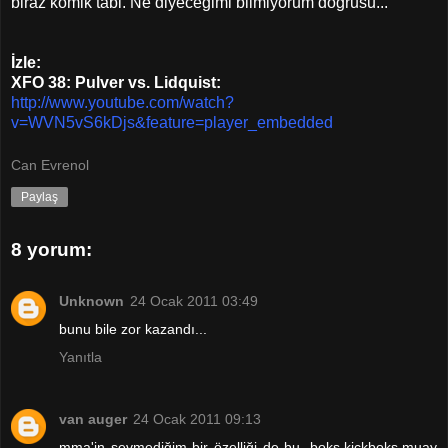
biraz komik tabi. Ne diyeceğimi bilmiyorum doğrusu...
İzle:
XFO 38: Pulver vs. Lidquist:
http://www.youtube.com/watch?
v=WVN5vS6kDjs&feature=player_embedded
Can Evrenol
Paylaş
8 yorum:
Unknown
24 Ocak 2011 03:49
bunu bile zor kazandı...
Yanıtla
van auger
24 Ocak 2011 09:13
mma'in sevmediğim bir özelliği de bu. boks,kickboks,muay