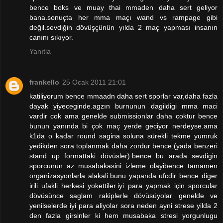
bence boks ve muay thai mmaden daha sert geliyor
bana.sonuçta her mma maçı wand vs rampage gibi
değil.sevdiğin dövüşçünün yılda 2 maç yapması insanın
canını sıkıyor.
Yanıtla
frankello
25 Ocak 2011 21:01
katiliyorum bence mmaadn daha sert sporlar var,daha fazla
dayak yiyeceginde.agzın burnunun dagildigi mma maci
vardir cok ama genelde submissionlar daha coktur bence
bunun yanında bi çok maç yerde geciyor nerdeyse.ama
k1da o kadar round sagina soluna sürekli tekme yumruk
yedikden sora toplanmak daha zordur bence.(yada benzeri
stand up formattaki dövüsler).bence bu arada sevdigin
sporcunun az musabakasini izleme olayibence tamamen
organizasyonlarla alakali.bunu yapanda ufcdir bence diger
irili ufakli herkesi yokettiler.iyi para yapmak için sporcular
dövüsünce saglam rakiplerle dövüsüyolar genelde ve
yenilselerde iyi para aliyolar sora neden ayni strese yilda 2
den fazla girsinler ki hem musabaka stresi yorgunlugu