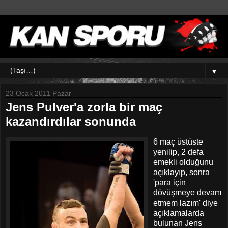
▼
23 Ocak 2011 Pazar
Jens Pulver'a zorla bir maç
kazandırdılar sonunda
6 maç üstüste
yenilip, 2 defa
emekli olduğunu
açıklayıp, sonra
'para için
dövüşmeye devam
etmem lazım' diye
açıklamalarda
bulunan Jens