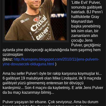
'Little Evil' Pulver,
sonunda galibiyeti
hatırladı. BJ Penn'i
hafifsiklette Gray
Maynard'dan
başka yenebilmiş
tek isim olan, bir
zamanların altın
çocuğu Jens
Pulver, geçtiğimiz
aylarda yine dövüşeceği açıklandığında hem şaşırmış hem
üzülmüştüm
(bknz:
http://kansporu.blogspot.com/2010/11/jens-pulvern-
yine-dovusecek-olduguna.html
)
Ama bu sefer Pulver'ı öyle bir rakip karşısına koymuşlar ki...
6 galibiyet 19 malubiyeti olan Mike Lindquist, ilk 9 maçında
galibiyet yüzü görememiş enteresan bir dövüşçü
kardeşimiz... Son 4 maçını da kaybetmiş. E artık Jens Pulver
da bu maçı kazanmayı bilmiş...
Pulver yaşayan bir efsane. Çok seviyoruz. Ama bu durum