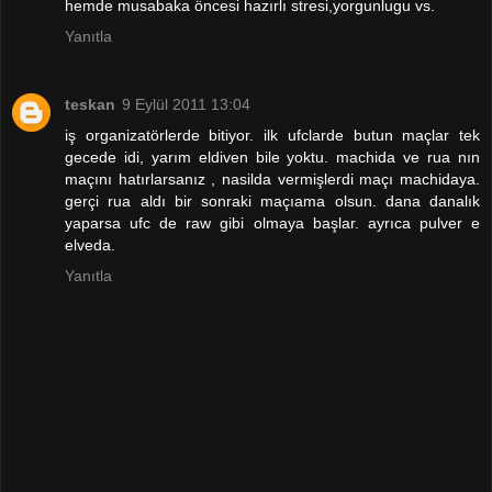
hemde musabaka öncesi hazırlı stresi,yorgunlugu vs.
Yanıtla
teskan
9 Eylül 2011 13:04
iş organizatörlerde bitiyor. ilk ufclarde butun maçlar tek
gecede idi, yarım eldiven bile yoktu. machida ve rua nın
maçını hatırlarsanız , nasilda vermişlerdi maçı machidaya.
gerçi rua aldı bir sonraki maçıama olsun. dana danalık
yaparsa ufc de raw gibi olmaya başlar. ayrıca pulver e
elveda.
Yanıtla