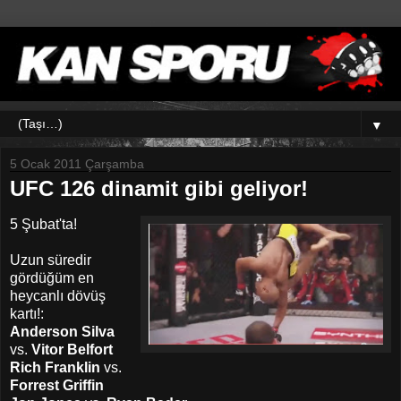
▼
5 Ocak 2011 Çarşamba
UFC 126 dinamit gibi geliyor!
5 Şubat'ta!
Uzun süredir
gördüğüm en
heycanlı dövüş
kartı!:
Anderson Silva
vs.
Vitor Belfort
Rich Franklin
vs.
Forrest Griffin