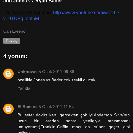
Jon Jones
vs.
Ryan Bader
İzle: UFC 126 fragman:
http://www.youtube.com/watch?
v=9TUFg_dof5M
Can Evrenol
Paylaş
4 yorum:
Unknown
5 Ocak 2011 09:36
özellikle Jones vs Bader çok zevkli olucak
Yanıtla
El Ramiro
5 Ocak 2011 11:54
Bu sefer dövüş kartı gerçekten çok iyi.Anderson Silva'nın
uzun bir aradan sonra yenilgiyle tanışmasını
umuyorum:)Franklin-Griffin maçı da süper geçer gibi
geliyor...