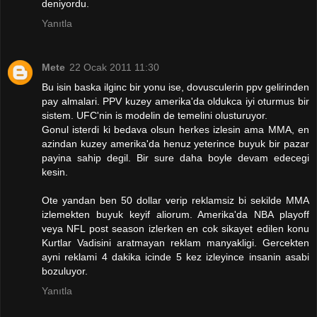
deniyordu.
Yanıtla
Mete
22 Ocak 2011 11:30
Bu isin baska ilginc bir yonu ise, dovusculerin ppv gelirinden
pay almalari. PPV kuzey amerika'da oldukca iyi oturmus bir
sistem. UFC'nin is modelin de temelini olusturuyor.
Gonul isterdi ki bedava olsun herkes izlesin ama MMA, en
azindan kuzey amerika'da henuz yeterince buyuk bir pazar
payina sahip degil. Bir sure daha boyle devam edecegi
kesin.
Ote yandan ben 50 dollar verip reklamsiz bi sekilde MMA
izlemekten buyuk keyif aliorum. Amerika'da NBA playoff
veya NFL post season izlerken en cok sikayet edilen konu
Kurtlar Vadisini aratmayan reklam manyakligi. Gercekten
ayni reklami 4 dakika icinde 5 kez izleyince insanin asabi
bozuluyor.
Yanıtla