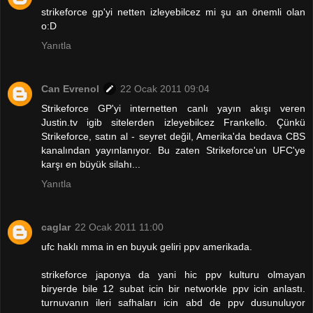
strikeforce gp'yi netten izleyebilcez mi şu an önemli olan
o:D
Yanıtla
Can Evrenol
22 Ocak 2011 09:04
Strikeforce GP'yi internetten canlı yayın akışı veren
Justin.tv igib sitelerden izleyebilcez Frankello. Çünkü
Strikeforce, satın al - seyret değil, Amerika'da bedava CBS
kanalından yayınlanıyor. Bu zaten Strikeforce'un UFC'ye
karşı en büyük silahı...
Yanıtla
caglar
22 Ocak 2011 11:00
ufc haklı mma in en buyuk geliri ppv amerikada.
strikeforce japonya da yani hic ppv kulturu olmayan
biryerde bile 12 subat icin bir networkle ppv icin anlastı.
turnuvanın ileri safhaları icin abd de ppv dusunuluyor