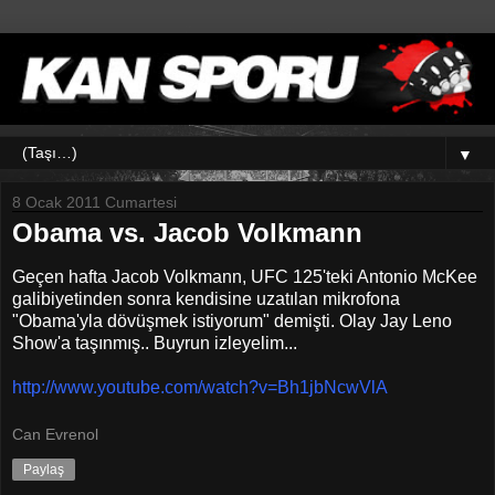
▼
8 Ocak 2011 Cumartesi
Obama vs. Jacob Volkmann
Geçen hafta Jacob Volkmann, UFC 125'teki Antonio McKee
galibiyetinden sonra kendisine uzatılan mikrofona
"Obama'yla dövüşmek istiyorum" demişti. Olay Jay Leno
Show'a taşınmış.. Buyrun izleyelim...
http://www.youtube.com/watch?v=Bh1jbNcwVlA
Can Evrenol
Paylaş