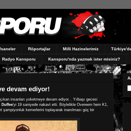
fsaneler
Röportajlar
Milli Hazinelerimiz
Türkiye'
Radyo Kansporu
Kansporu'nda yazmak ister misiniz?
A
e devam ediyor!
 çıkan insanları yoketmeye devam ediyor... Yılbaşı gecesi
 Duffee
'yi 19 saniyede nakavt etti. Böylelikle Overeem hem K1,
 şampiyonluk kemerlerini toplayarak inanılması güç bir