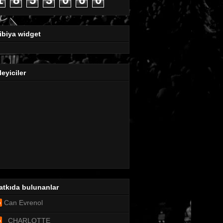
ibiya widget
leyiciler
atkıda bulunanlar
Can Evrenol
_CHARLOTTE_