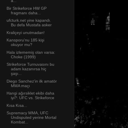
a...
Bir Strikeforce HW GP
fragmanı daha...
ufcturk.net yine kapandı.
Bu defa Mustafa asker
Kraliçeyi unutmadan!
Kansporu'nu 185 kişi
okuyor mu?
Hala izlememiş olan varsa:
Choke (1999)
Strikeforce Turnuvasını bu
adam kazanırsa hiç
şaşı...
Diego Sanchez'in ilk amatör
MMA maçı
Hangi ağırsiklet ekibi daha
iyi?: UFC vs. Strikeforce
Kısa Kısa...
Supremacy MMA, UFC
Undisputed yerine Mortal
Kombat...