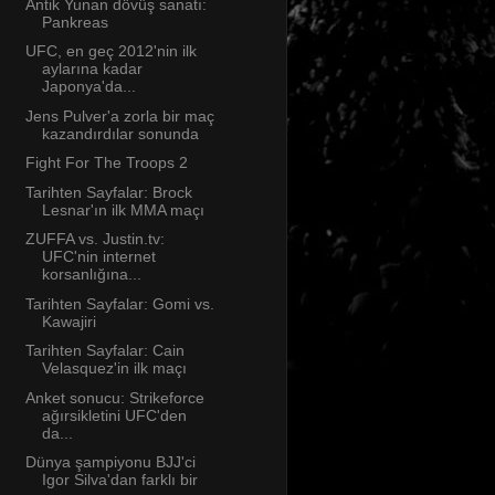
Antik Yunan dövüş sanatı:
Pankreas
UFC, en geç 2012'nin ilk
aylarına kadar
Japonya'da...
Jens Pulver'a zorla bir maç
kazandırdılar sonunda
Fight For The Troops 2
Tarihten Sayfalar: Brock
Lesnar'ın ilk MMA maçı
ZUFFA vs. Justin.tv:
UFC'nin internet
korsanlığına...
Tarihten Sayfalar: Gomi vs.
Kawajiri
Tarihten Sayfalar: Cain
Velasquez'in ilk maçı
Anket sonucu: Strikeforce
ağırsikletini UFC'den
da...
Dünya şampiyonu BJJ'ci
Igor Silva'dan farklı bir