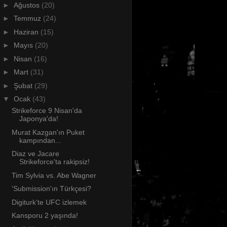
►
Ağustos
(20)
►
Temmuz
(24)
►
Haziran
(15)
►
Mayıs
(20)
►
Nisan
(16)
►
Mart
(31)
►
Şubat
(29)
▼
Ocak
(43)
Strikeforce 9 Nisan'da
Japonya'da!
Murat Kazgan'ın Puket
kampından...
Diaz ve Jacare
Strikeforce'ta rakipsiz!
Tim Sylvia vs. Abe Wagner
'Submission'ın Türkçesi?
Digiturk'te UFC izlemek
Kansporu 2 yaşında!