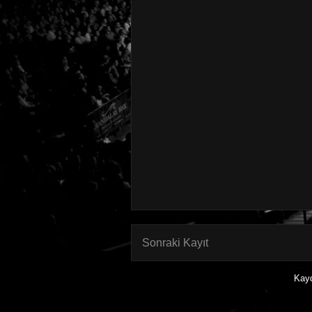
Sonraki Kayıt
Kay