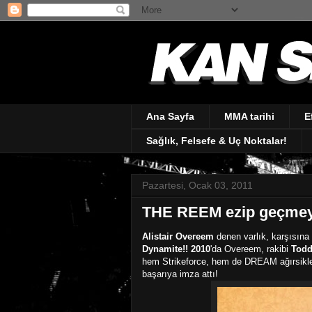
Ana Sayfa
MMA tarihi
E
Sağlık, Felsefe & Uç Noktalar!
Pazartesi, Ocak 03, 2011
THE REEM ezip geçmey
Alistair Overeem
denen varlık, karşısına
Dynamite!! 2010
'da Overeem, rakibi
Todd
hem Strikeforce, hem de DREAM ağırsiklet
başarıya imza attı!