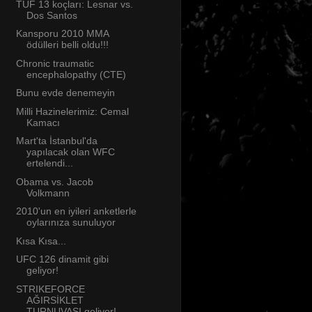
TUF 13 koçları: Lesnar vs.
Dos Santos
Kansporu 2010 MMA
ödülleri belli oldu!!!
Chronic traumatic
encephalopathy (CTE)
Bunu evde denemeyin
Milli Hazinelerimiz: Cemal
Kamacı
Mart'ta İstanbul'da
yapılacak olan WFC
ertelendi...
Obama vs. Jacob
Volkmann
2010'un en iyileri anketlerle
oylarınıza sunuluyor
Kısa Kısa...
UFC 126 dinamit gibi
geliyor!
STRIKEFORCE
AĞIRSİKLET
TURNUVASI geliyor!