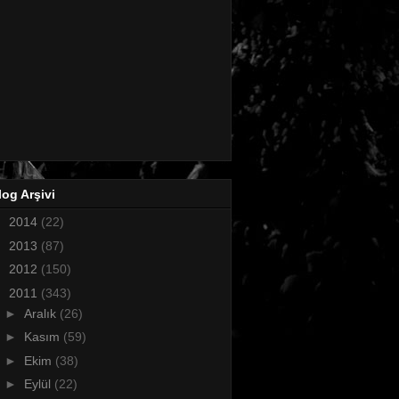
log Arşivi
►
2014
(22)
►
2013
(87)
►
2012
(150)
▼
2011
(343)
►
Aralık
(26)
►
Kasım
(59)
►
Ekim
(38)
►
Eylül
(22)