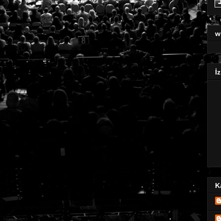
w
İz
K