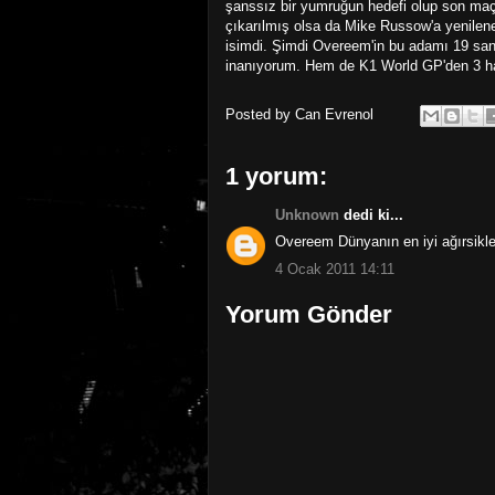
şanssız bir yumruğun hedefi olup son ma
çıkarılmış olsa da Mike Russow'a yenilene 
isimdi. Şimdi Overeem'in bu adamı 19 san
inanıyorum. Hem de K1 World GP'den 3 ha
Posted by
Can Evrenol
1 yorum:
Unknown
dedi ki...
Overeem Dünyanın en iyi ağırsiklet
4 Ocak 2011 14:11
Yorum Gönder