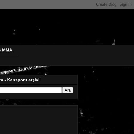
de MMA
ra - Kansporu arşivi