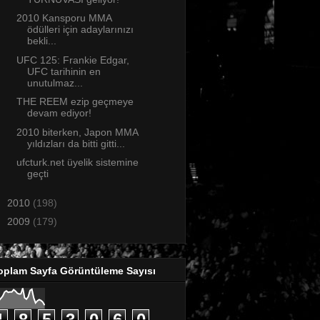
2010 Kansporu MMA
ödülleri için adaylarınızı
bekli...
UFC 125: Frankie Edgar,
UFC tarihinin en
unutulmaz...
THE REEM ezip geçmeye
devam ediyor!
2010 biterken, Japon MMA
yıldızları da bitti gitti...
ufcturk.net üyelik sistemine
geçti
►
2010
(198)
►
2009
(179)
oplam Sayfa Görüntüleme Sayısı
1
8
5
3
0
6
0