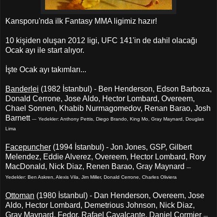
Kansporu'nda ilk Fantasy MMA ligimiz hazır!
10 kişiden oluşan 2012 ligi, UFC 141'in de dahil olacağı
Ocak ayı ile start alıyor.
İşte Ocak ayı takımları...
Banderlei
(1982 İstanbul) - Ben Henderson, Edson Barboza,
Donald Cerrone, Jose Aldo, Hector Lombard, Overeem,
Chael Sonnen, Khabib Nurmagomedov, Renan Barao, Josh
Barnett
---
Yedekler: Anthony Pettis, Diego Brando, King Mo, Gray Maynard, Douglas
Lima
Facepuncher
(1994 İstanbul) - Jon Jones, GSP, Gilbert
Melendez, Eddie Alverez, Overeem, Hector Lombard, Rory
MacDonald, Nick Diaz, Renen Barao, Gray Maynard
---
Yedekler: Ben Askren, Alexis Vila, Jim Miller, Donald Cerrone, Charles Oliviera
Ottoman
(1980 İstanbul) - Dan Henderson, Overeem, Jose
Aldo, Hector Lombard, Demetrious Johnson, Nick Diaz,
Gray Maynard, Fedor, Rafael Cavalcante, Daniel Cormier
---