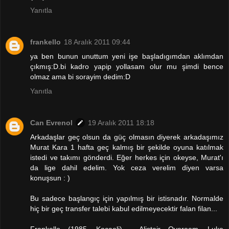
Yanıtla
frankello
18 Aralık 2011 09:44
ya ben bunun unuttum yeni işe başladıgımdan aklımdan
çıkmış:D.bi kadro yapip yollasam olur mu şimdi bence
olmaz ama bi sorayim dedim:D
Yanıtla
Can Evrenol
19 Aralık 2011 18:18
Arkadaşlar geç olsun da güç olmasın diyerek arkadaşımız
Murat Kara 1 hafta geç kalmış bir şekilde oyuna katılmak
istedi ve takımı gönderdi. Eğer herkes için okeyse, Murat'ı
da lige dahil edelim. Yok ceza verelim diyen varsa
konuşsun : )
Bu sadece başlangıç için yapılmış bir istisnadır. Normalde
hiç bir geç transfer talebi kabul edilmeyecektir falan filan...