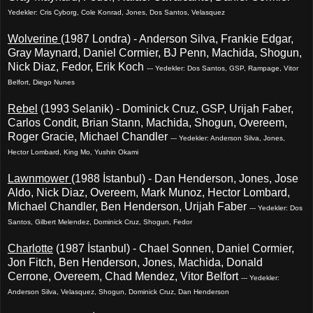
Yedekler: Cris Cyborg, Cole Konrad, Jones, Dos Santos, Velasquez
Wolverine
(1987 Londra) - Anderson Silva, Frankie Edgar,
Gray Maynard, Daniel Cormier, BJ Penn, Machida, Shogun,
Nick Diaz, Fedor, Erik Koch
--- Yedekler: Dos Santos, GSP, Rampage, Vitor
Belfort, Diego Nunes
Rebel
(1993 Selanik) - Dominick Cruz, GSP, Urijah Faber,
Carlos Condit, Brian Stann, Machida, Shogun, Overeem,
Roger Gracie, Michael Chandler
--- Yedekler: Anderson Silva, Jones,
Hector Lombard, King Mo, Yushin Okami
Lawnmower
(1988 İstanbul) - Dan Henderson, Jones, Jose
Aldo, Nick Diaz, Overeem, Mark Munoz, Hector Lombard,
Michael Chandler, Ben Henderson, Urijah Faber
--- Yedekler: Dos
Santos, Gilbert Melendez, Dominick Cruz, Shogun, Fedor
Charlotte
(1987 İstanbul) - Chael Sonnen, Daniel Cormier,
Jon Fitch, Ben Henderson, Jones, Machida, Donald
Cerrone, Overeem, Chad Mendez, Vitor Belfort
--- Yedekler:
Anderson Silva, Velasquez, Shogun, Dominick Cruz, Dan Henderson