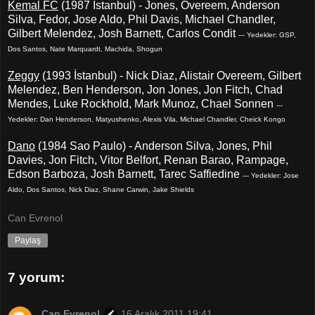
Kemal FC
(1987 İstanbul) - Jones, Overeem, Anderson
Silva, Fedor, Jose Aldo, Phil Davis, Michael Chandler,
Gilbert Melendez, Josh Barnett, Carlos Condit
--- Yedekler: GSP,
Dos Santos, Nate Marquardt, Machida, Shogun
Zeggy
(1993 İstanbul) - Nick Diaz, Alistair Overeem, Gilbert
Melendez, Ben Henderson, Jon Jones, Jon Fitch, Chad
Mendes, Luke Rockhold, Mark Munoz, Chael Sonnen
---
Yedekler: Dan Henderson, Matyushenko, Alexis Vila, Michael Chandler, Cheick Kongo
Dano
(1984 Sao Paulo) - Anderson Silva, Jones, Phil
Davies, Jon Fitch, Vitor Belfort, Renan Barao, Rampage,
Edson Barboza, Josh Barnett, Tarec Saffiedine
--- Yedekler: Jose
Aldo, Dos Santos, Nick Diaz, Shane Carwin, Jake Shields
Can Evrenol
Paylaş
7 yorum:
Can Evrenol
16 Aralık 2011 19:41