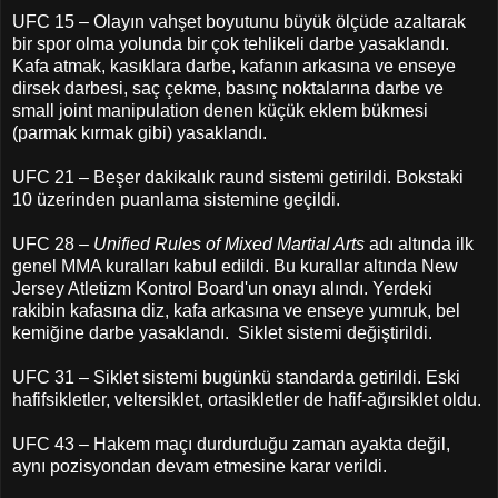
UFC 15 – Olayın vahşet boyutunu büyük ölçüde azaltarak
bir spor olma yolunda bir çok tehlikeli darbe yasaklandı.
Kafa atmak, kasıklara darbe, kafanın arkasına ve enseye
dirsek darbesi, saç çekme, basınç noktalarına darbe ve
small joint manipulation denen küçük eklem bükmesi
(parmak kırmak gibi) yasaklandı.
UFC 21 – Beşer dakikalık raund sistemi getirildi. Bokstaki
10 üzerinden puanlama sistemine geçildi.
UFC 28 –
Unified Rules of Mixed Martial Arts
adı altında ilk
genel MMA kuralları kabul edildi. Bu kurallar altında New
Jersey Atletizm Kontrol Board'un onayı alındı. Yerdeki
rakibin kafasına diz, kafa arkasına ve enseye yumruk, bel
kemiğine darbe yasaklandı. Siklet sistemi değiştirildi.
UFC 31 – Siklet sistemi bugünkü standarda getirildi. Eski
hafifsikletler, veltersiklet, ortasikletler de hafif-ağırsiklet oldu.
UFC 43 – Hakem maçı durdurduğu zaman ayakta değil,
aynı pozisyondan devam etmesine karar verildi.