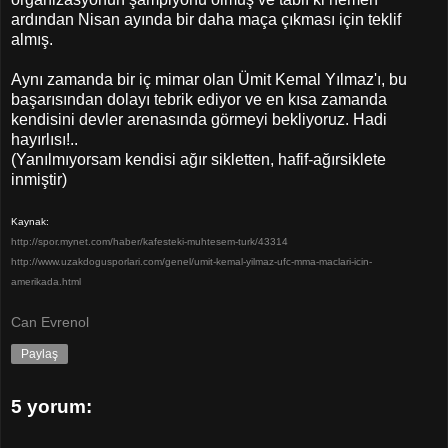
ardından Nisan ayında bir daha maça çıkması için teklif
almış.
Aynı zamanda bir iç mimar olan Ümit Kemal Yılmaz'ı, bu
başarısından dolayı tebrik ediyor ve en kısa zamanda
kendisini devler arenasında görmeyi bekliyoruz. Hadi
hayırlısı!..
(Yanılmıyorsam kendisi ağır sikletten, hafif-ağırsiklete
inmiştir)
Kaynak:
http://spor.mynet.com/haber/kafesteki-muhtesem-turk/43314
http://www.uzakdogusporlari.com/genel/umit-kemal-yilmaz-ufc-mma-maclari-icin-
amerikada.html
Can Evrenol
Paylaş
5 yorum: