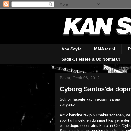
Ana Sayfa
MMA tarihi
E
Sağlık, Felsefe & Uç Noktalar!
Pazar, Ocak 08, 2012
Cyborg Santos'da doping
Şok bir haberle yayın akışımıza ara
veriyoruz...
Artık kendine rakip bulmakta zorlanan, ve
spor tarihindeki en dominant kariyerlerden
birine doğru depar atmakta olan Cris 'Cybo
Santos'un kariyeri, doping skandalıyla yer