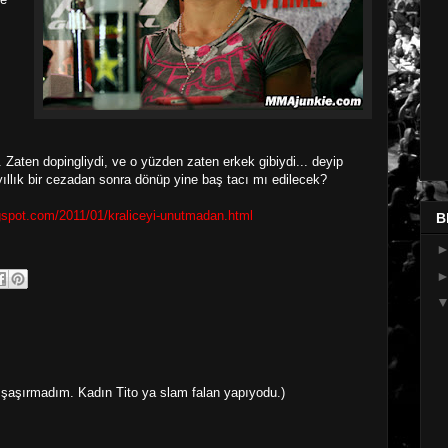
. Zaten dopingliydi, ve o yüzden zaten erkek gibiydi... deyip
llık bir cezadan sonra dönüp yine baş tacı mı edilecek?
ogspot.com/2011/01/kraliceyi-unutmadan.html
B
 şaşırmadım. Kadın Tito ya slam falan yapıyodu.)