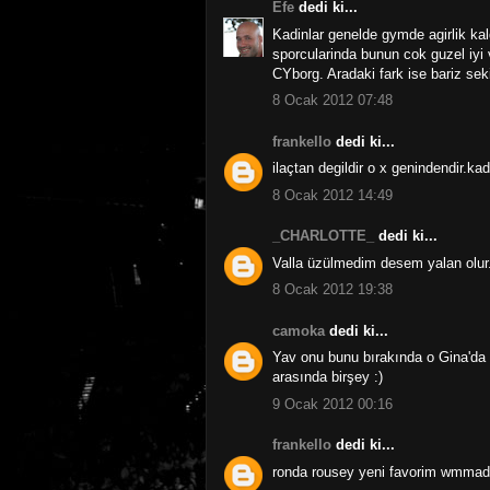
Efe
dedi ki...
Kadinlar genelde gymde agirlik k
sporcularinda bunun cok guzel iyi 
CYborg. Aradaki fark ise bariz seki
8 Ocak 2012 07:48
frankello
dedi ki...
ilaçtan degildir o x genindendir.kad
8 Ocak 2012 14:49
_CHARLOTTE_
dedi ki...
Valla üzülmedim desem yalan olur.
8 Ocak 2012 19:38
camoka
dedi ki...
Yav onu bunu bırakında o Gina'da 
arasında birşey :)
9 Ocak 2012 00:16
frankello
dedi ki...
ronda rousey yeni favorim wmma