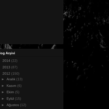
log Arşivi
►
2014
(22)
►
2013
(87)
▼
2012
(150)
►
Aralık
(13)
►
Kasım
(6)
►
Ekim
(5)
►
Eylül
(15)
►
Ağustos
(12)