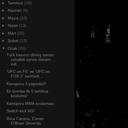
►
Temmuz
(10)
►
Haziran
(8)
►
Mayıs
(10)
►
Nisan
(13)
►
Mart
(20)
►
Şubat
(13)
▼
Ocak
(25)
Türk basının dövüş sanatı
cehaleti aynen devam
edi...
'UFC on FX' ve 'UFC on
FOX 2' sarmadı...
Kansporu 3 yaşında!!!
En bomba ilk 5 tartılma
kostümü!
Kansporu MMA sıralaması
Switch-kick KO!
Gina Carano, Conan
O'Brien Show'da