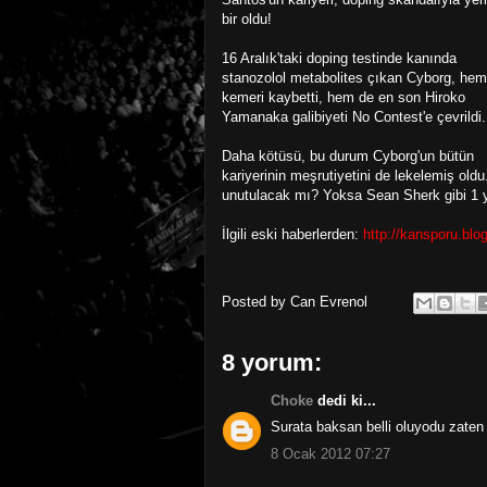
bir oldu!
16 Aralık'taki doping testinde kanında
stanozolol metabolites çıkan Cyborg, hem
kemeri kaybetti, hem de en son Hiroko
Yamanaka galibiyeti No Contest'e çevrildi.
Daha kötüsü, bu durum Cyborg'un bütün
kariyerinin meşrutiyetini de lekelemiş oldu
unutulacak mı? Yoksa Sean Sherk gibi 1 yı
İlgili eski haberlerden:
http://kansporu.bl
Posted by
Can Evrenol
8 yorum:
Choke
dedi ki...
Surata baksan belli oluyodu zaten
8 Ocak 2012 07:27