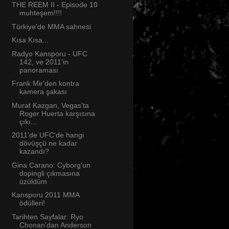
THE REEM II - Episode 10
muhteşem!!!!
Türkiye'de MMA sahnesi
Kısa Kısa...
Radyo Kansporu - UFC
142, ve 2011'in
panoraması
Frank Mir'den kontra
kamera şakası
Murat Kazgan, Vegas'ta
Roger Huerta karşısına
çıkı...
2011'de UFC'de hangi
dövüşçü ne kadar
kazandı?
Gina Carano: Cyborg'un
dopingli çıkmasına
üzüldüm
Kansporu 2011 MMA
ödülleri!
Tarihten Sayfalar: Ryo
Chonan'dan Anderson