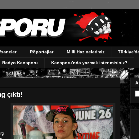
fsaneler
Röportajlar
Milli Hazinelerimiz
Türkiye'
Radyo Kansporu
Kansporu'nda yazmak ister misiniz?
A
 çıktı!
rg'
le