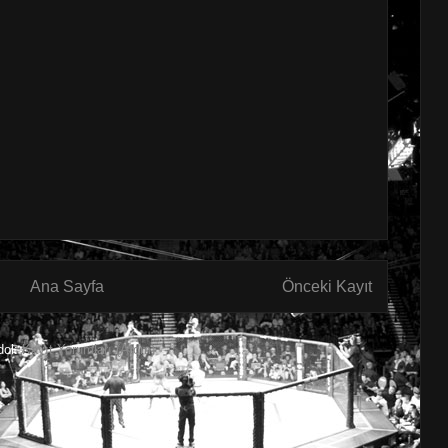
Ana Sayfa
Önceki Kayıt
dol:
Kayıt Yorumları (Atom)