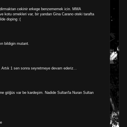
aldirmaktan cekinir erkege benzememek icin. MMA
ve kotu ornekleri var, bir yandan Gina Carano oteki tarafta
lde doping :(
ın bildigin mutant.
 Artık 1 sen sonra seyretmeye devam ederiz...
ne göğüs var be kardeşim. Nadide Sultan'la Nuran Sultan
de