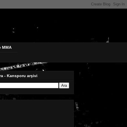
de MMA
ra - Kansporu arşivi