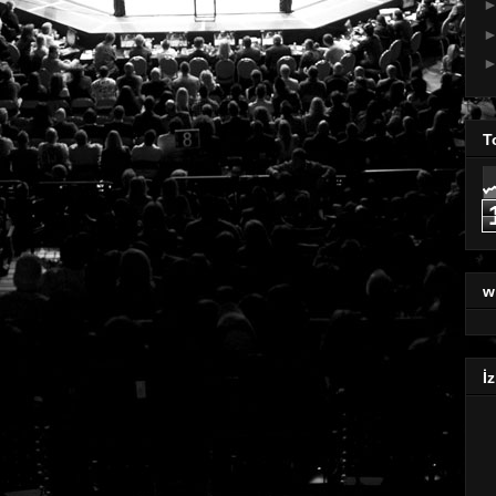
T
w
İz