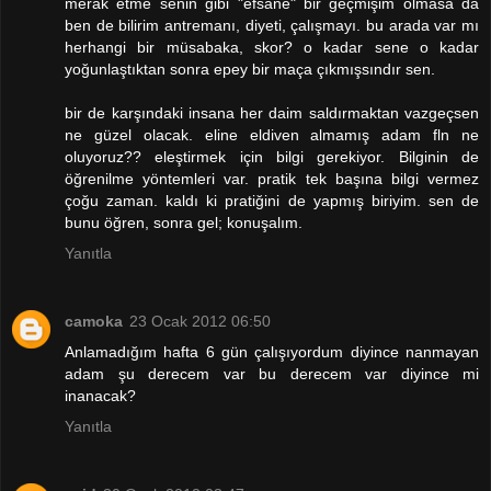
merak etme senin gibi "efsane" bir geçmişim olmasa da
ben de bilirim antremanı, diyeti, çalışmayı. bu arada var mı
herhangi bir müsabaka, skor? o kadar sene o kadar
yoğunlaştıktan sonra epey bir maça çıkmışsındır sen.
bir de karşındaki insana her daim saldırmaktan vazgeçsen
ne güzel olacak. eline eldiven almamış adam fln ne
oluyoruz?? eleştirmek için bilgi gerekiyor. Bilginin de
öğrenilme yöntemleri var. pratik tek başına bilgi vermez
çoğu zaman. kaldı ki pratiğini de yapmış biriyim. sen de
bunu öğren, sonra gel; konuşalım.
Yanıtla
camoka
23 Ocak 2012 06:50
Anlamadığım hafta 6 gün çalışıyordum diyince nanmayan
adam şu derecem var bu derecem var diyince mi
inanacak?
Yanıtla