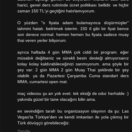
harici, genel ders rutininde ücret politikası bellidir. ve hiçbir
zaman 150 TL'yi geçtiğini hatırlamıyorum.
O yüzden "o fiyata adam bulamayınca düşürmüşler"
tahmini hatalı. belirtmek isterim. 150 tl gibi bir fiyat bence
son derece normal. hemen hemen bu fiyata sadece muay
thai veren yerler biliyorum.
ayrıca haftada 4 gün MMA çok ciddi bir program. eğer
müsabık değilseniz ve sürekli besin desteği almıyorsanız
kolay kolay kaldırabileceğinizi sanmıyorum. ama şöyle bir
şey var: 2 gün MMA 2 gün Muay Thai şeklinde bir şey
olabilir. ya da Pazartesi Çarşamba Cuma standart ders
MMA, cumartesi open mat.
maç videosu şu an yok evet. tek eksiği de odur herhalde :)
yakında güzel bir tane olacağını bilin ama.
en sevindiğim tarafı bu organizasyon olayının da şu: Las
Vegas'ta Türkiye'den ve kendi imkanları ile yola çıkmış bir
Türk dövüşçü görebileceğiz.
Yanıtla