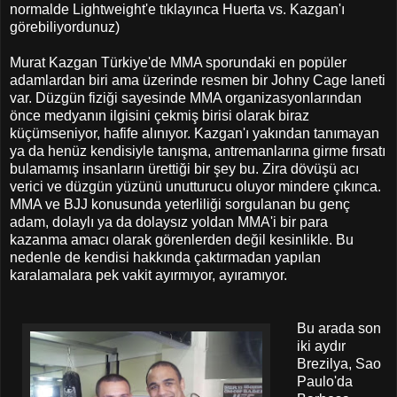
normalde Lightweight'e tıklayınca Huerta vs. Kazgan'ı
görebiliyordunuz)
Murat Kazgan Türkiye'de MMA sporundaki en popüler
adamlardan biri ama üzerinde resmen bir Johny Cage laneti
var. Düzgün fiziği sayesinde MMA organizasyonlarından
önce medyanın ilgisini çekmiş birisi olarak biraz
küçümseniyor, hafife alınıyor. Kazgan'ı yakından tanımayan
ya da henüz kendisiyle tanışma, antremanlarına girme fırsatı
bulamamış insanların ürettiği bir şey bu. Zira dövüşü acı
verici ve düzgün yüzünü unutturucu oluyor mindere çıkınca.
MMA ve BJJ konusunda yeterliliği sorgulanan bu genç
adam, dolaylı ya da dolaysız yoldan MMA'i bir para
kazanma amacı olarak görenlerden değil kesinlikle. Bu
nedenle de kendisi hakkında çaktırmadan yapılan
karalamalara pek vakit ayırmıyor, ayıramıyor.
Bu arada son
iki aydır
Brezilya, Sao
Paulo'da