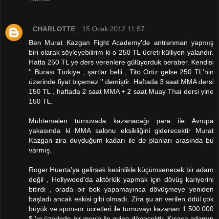
_CHARLOTTE_
15 Ocak 2012 11:57
Ben Murat Kazgan Fight Academy'de antrenman yapmış
biri olarak söyleyebilirim ki o 250 TL ücreti külliyen yalandır.
Hatta 250 TL ye ders verenlere gülüyorduk beraber. Kendisi
'' Burası Türkiye , şartlar belli , Tito Ortiz gelse 250 TL'nin
üzerinde fiyat biçemez '' demiştir. Haftada 3 saat MMA dersi
150 TL , haftada 2 saat MMA + 2 saat Muay Thai dersi yine
150 TL.
Muhtemelen turnuvada kazanacağı para ile Avrupa
yakasında ki MMA salonu eksikliğini giderecektir Murat
Kazgan zira duyduğum kadarı ile de planları arasında bu
varmış.
Roger Huerta'ya gelirsek kesinlikle küçümsenecek bir adam
değil , Hollywood'da aktörlük yapmak için dövüş kariyerini
bitirdi , orada bir bok yapamayınca dövüşmeye yeniden
başladı ancak eskisi gibi olmadı. Zira şu an verilen ödül çok
büyük ve sponsor ücretleri ile turnuvayı kazanan 1.500.000
$ 'ın üzerinde bir mevla ile evine dönecektir. Kısaca adamın