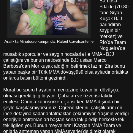
Barbosa
BJJ'de (70-80
tane Siyah
Kuşak BJJ
barındıran
saygın bir
merkez) ve
Aralık'ta Minatouro kampında, Rafael Cavalcante ile
Rio'da Team
Nogueira'da
müsabık sporcular ve saygın hocalarla ile MMA - BJJ
çalıştığını ve bunun neticesinde BJJ ustası Marco
Barbosa'dan Mor kuşak aldığını belirtmek lazım. Zira bunu
yapan başka bir Türk MMA dövüşçüsü olsa aylardır ortalıkta
onlarca basın bülteni gezinirdi.
Murat bu sporu hayatının merkezine koyan bir dövüşçü.
olması gerektiği gibi yani. Çabaları ve özverisi takdir
ediilesi. Onunla konuşurken, çalışırken MMA dışında bir
şeyle karşılaşmıyorsunuz. Öğrendiklerini, çalıştıklarını en
ince detayına kadar anlatmaktan çekinmiyor. Yaşının verdiği
enerjiyle antremanları baştan sona takip edip herkesle tek
tek ilgileniyor. Bunun meyvelerini Kazgan MMA Team ve
onlarla antreman yapan MMAseverler'de direkt olarak