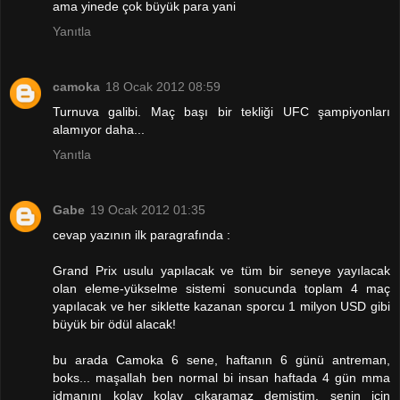
ama yinede çok büyük para yani
Yanıtla
camoka
18 Ocak 2012 08:59
Turnuva galibi. Maç başı bir tekliği UFC şampiyonları
alamıyor daha...
Yanıtla
Gabe
19 Ocak 2012 01:35
cevap yazının ilk paragrafında :
Grand Prix usulu yapılacak ve tüm bir seneye yayılacak
olan eleme-yükselme sistemi sonucunda toplam 4 maç
yapılacak ve her siklette kazanan sporcu 1 milyon USD gibi
büyük bir ödül alacak!
bu arada Camoka 6 sene, haftanın 6 günü antreman,
boks... maşallah ben normal bi insan haftada 4 gün mma
idmanını kolay kolay çıkaramaz demiştim. senin için