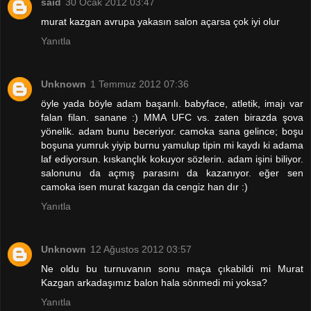
said
30 Ocak 2012 03:47
murat kazgan avrupa yakasın salon açarsa çok iyi olur
Yanıtla
Unknown
1 Temmuz 2012 07:36
öyle yada böyle adam başarılı. babyface, atletik, imajı var
falan filan. sanane :) MMA UFC vs. zaten birazda şova
yönelik. adam bunu beceriyor. camoka sana gelince; boşu
boşuna yumruk yiyip burnu yamulup tipin mi kaydı ki adama
laf ediyorsun. kıskançlık kokuyor sözlerin. adam işini biliyor.
salonunu da açmış parasını da kazanıyor. eğer sen
camoka isen murat kazgan da cengiz han dır :)
Yanıtla
Unknown
12 Ağustos 2012 03:57
Ne oldu bu turnuvanın sonu maça çıkabildi mi Murat
Kazgan arkadaşımız balon hala sönmedi mi yoksa?
Yanıtla