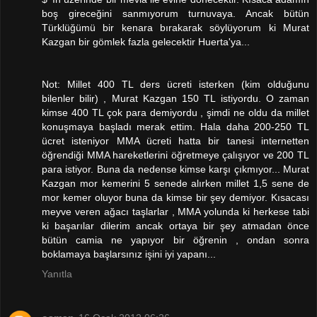
boş gireceğini sanmıyorum turnuvaya. Ancak bütün
Türklüğümü bir kenara bırakarak söylüyorum ki Murat
Kazgan bir gömlek fazla gelecektir Huerta'ya...
Not: Millet 400 TL ders ücreti isterken (kim olduğunu
bilenler bilir) , Murat Kazgan 150 TL istiyordu. O zaman
kimse 400 TL çok para demiyordu , şimdi ne oldu da millet
konuşmaya başladı merak ettim. Hala daha 200-250 TL
ücret isteniyor MMA ücreti hatta bir tanesi internetten
öğrendiği MMA hareketlerini öğretmeye çalışıyor ve 200 TL
para istiyor. Buna da nedense kimse karşı çıkmıyor... Murat
Kazgan mor kemerini 5 senede alırken millet 1,5 sene de
mor kemer oluyor buna da kimse bir şey demiyor. Kısacası
meyve veren ağacı taşlarlar , MMA yolunda ki herkese tabi
ki başarılar dilerim ancak ortaya bir şey atmadan önce
bütün camia ne yapıyor bir öğrenin , ondan sonra
boklamaya başlarsınız işini iyi yapanı...
Yanıtla