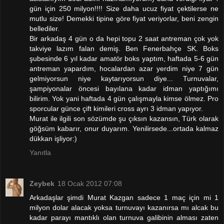
gün için 250 milyon!!!! Size daha ucuz fiyat çektilerse ne
mutlu size! Demekki tipine göre fiyat veriyorlar, beni zengin
bellediler.
Bir arkadaş 4 gün o da hepi topu 2 saat antreman çok yok
takviye lazım falan demiş. Ben Fenerbahçe SK. Boks
şubesinde 6 yıl kadar amatör boks yaptım, haftada 5-6 gün
antreman yapardım, hocalardan azar yerdim niye 7 gün
gelmiyorsun niye kaytarıyorsun diye... Turnuvalar,
şampiyonalar öncesi bayılana kadar idman yaptığımı
bilirim. Yok yani haftada 4 gün çalışmayla kimse ölmez. Pro
sporcular günce çift kimileri cross ayrı 3 idman yapıyor.
Murat ile ilgili son sözümde şu çıksın kazansın, Türk olarak
göğsüm kabarır, onur duyarım. Yenilirsede...ortada kalmaz
dükkan işliyor:)
Yanıtla
Zeybek
18 Ocak 2012 07:08
Arkadaşlar şimdi Murat Kazgan sadece 1 maç için mi 1
milyon dolar alacak yoksa turnuvayı kazanırsa mı alcak bu
kadar parayı mantıklı olan turnuva galibinin alması zaten