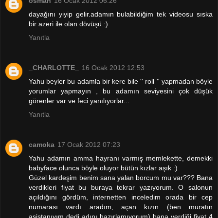
osman
16 Ocak 2012 06:26
dayağını yiyip gelir.adamın bulabildiğim tek videosu sıska
bir azeri ile olan dövüşü :)
Yanıtla
_CHARLOTTE_
16 Ocak 2012 12:53
Yahu beyler bu adamla bir kere bile '' roll '' yapmadan böyle
yorumlar yapmayın , bu adamın seviyesini çok düşük
görenler var ve feci yanılıyorlar...
Yanıtla
camoka
17 Ocak 2012 07:23
Yahu adamın amma hayranı varmış memlekette, demekki
babyface olunca böyle oluyor bütün kızlar aşık :)
Güzel kardeşim benim sana yalan borcum mu var??? Bana
verdikleri fiyat bu buraya tekrar yazıyorum. O salonun
açıldığını gördüm, internetten inceledim orada bir cep
numarası vardı aradım, açan kızın (ben muratın
asistanıyım dedi adını hazırlamıyorum) bana verdiği fiyat 4