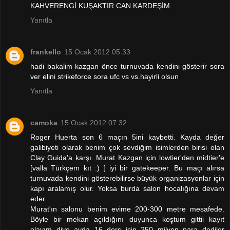
KAHVERENGİ KUŞAKTIR CAN KARDEŞİM.
Yanıtla
frankello
15 Ocak 2012 05:33
hadi bakalim kazgan önce turnuvada kendini gösterir sora
ver elini strikeforce sora ufc vs vs.hayirli olsun
Yanıtla
camoka
15 Ocak 2012 07:32
Roger Huerta son 6 maçın 5ini kaybetti. Kayda değer
galibiyeti olarak benim çok sevdiğim isimlerden birisi olan
Clay Guida'a karşı. Murat Kazgan için lowtier'den midtier'e
[valla Türkçem kıt :) ] iyi bir gatekeeper. Bu maçı alırsa
turnuvada kendini gösterebilirse büyük organizasyonlar için
kapı aralamış olur. Yoksa burda salon hocalığına devam
eder.
Murat'ın salonu benim evime 200-300 metre mesafede.
Böyle bir mekan açıldığını duyunca koştum gittii kayıt
olayım diye ayda 16 ders için 250 milyon para dediler