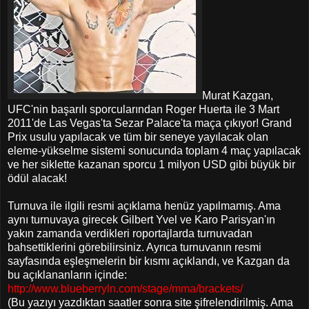
Murat Kazgan,
UFC'nin başarılı sporcularından Roger Huerta ile 3 Mart
2011'de Las Vegas'ta Sezar Palace'ta maça çıkıyor! Grand
Prix usulu yapılacak ve tüm bir seneye yayılacak olan
eleme-yükselme sistemi sonucunda toplam 4 maç yapılacak
ve her siklette kazanan sporcu 1 milyon USD gibi büyük bir
ödül alacak!
Turnuva ile ilgili resmi açıklama henüz yapılmamış. Ama
aynı turnuvaya girecek Gilbert Yvel ve Karo Parisyan'ın
yakın zamanda verdikleri roportajlarda turnuvadan
bahsettiklerini görebilirsiniz. Ayrıca turnuvanın resmi
sayfasında eşleşmelerin bir kısmı açıklandı, ve Kazgan da
bu açıklananların içinde:
http://www.blueberryln.com/stage/mma/brackets/
(Bu yazıyı yazdıktan saatler sonra site şifrelendirilmiş. Ama