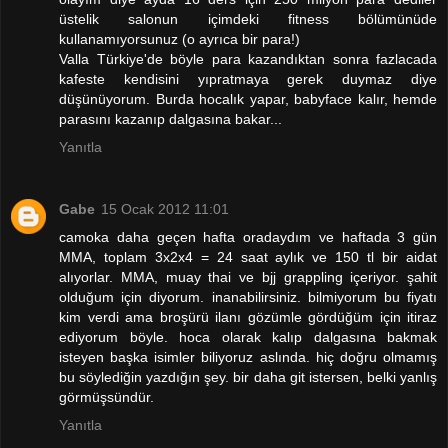
üstelik salonun içimdeki fitness bölümünüde
kullanamıyorsunuz (o ayrıca bir para!)
Valla Türkiye'de böyle para kazandıktan sonra fazlacada
kafeste kendisini yıpratmaya gerek duymaz diye
düşünüyorum. Burda hocalık yapar, babyface kalır, hemde
parasını kazanıp dalgasına bakar...
Yanıtla
Gabe
15 Ocak 2012 11:01
camoka daha geçen hafta oradaydım ve haftada 3 gün
MMA, toplam 3x2x4 = 24 saat aylık ve 150 tl bir aidat
alıyorlar. MMA, muay thai ve bjj grappling içeriyor. şahit
olduğum için diyorum. inanabilirsiniz. bilmiyorum bu fiyatı
kim verdi ama broşürü ilanı gözümle gördüğüm için itiraz
ediyorum böyle. hoca olarak kalıp dalgasına bakmak
isteyen başka isimler biliyoruz aslında. hiç doğru olmamış
bu söylediğin yazdığın şey. bir daha git istersen, belki yanlış
görmüşsündür.
Yanıtla