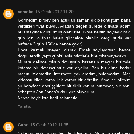
camoka
15 Ocak 2012 11:20
Görmedim birşey ben açtıkları zaman gidip konuştum bana
verdikleri fiyat buydu. Aradan geçen sürede o fiyata adam
bulamayınca düşürmüş olabilirler. Birde benim söylediğim 4
gün için, o fiyat halen güncelde olabilir. gerçi şuda var
haftada 3 gün 150'de bence çok :)
Hoca kalmak isteyen olarak Erdalı söylüyorsan bence
doğru tercih yaptı çünkü asla midtier'e bile çıkamayacaktı.
Murata gelince çıksın dövüşsün kazansın maçını bizimde
kafeste bir dövüşçümüz var diyelim. Ben bu güne kadar
maçını izlemedim, internette çok aradım, bulamadım. Maç
videosu bilen varsa link varsın bir görelim. Ama ne bileyim
şu babyface dövüşçülere bir türlü kanım ısınmıyor, sırf aynı
sebepten Jon Jones'a da uyuz oluyorum.
Neyse böyle işte hadi selametle...
Yanıtla
Gabe
15 Ocak 2012 11:35
Salonun açıldığı günleri de biliyorum. Murat'ın özel ders