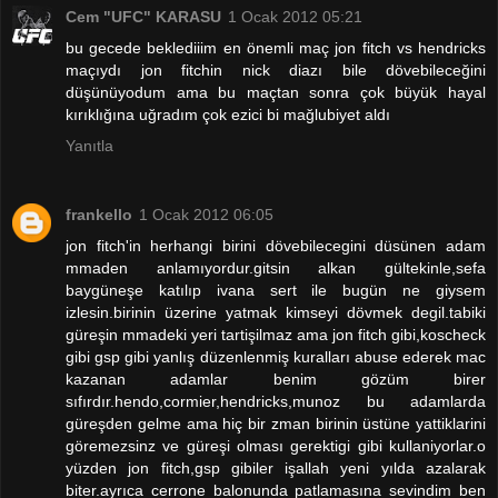
Cem "UFC" KARASU
1 Ocak 2012 05:21
bu gecede beklediiim en önemli maç jon fitch vs hendricks
maçıydı jon fitchin nick diazı bile dövebileceğini
düşünüyodum ama bu maçtan sonra çok büyük hayal
kırıklığına uğradım çok ezici bi mağlubiyet aldı
Yanıtla
frankello
1 Ocak 2012 06:05
jon fitch'in herhangi birini dövebilecegini düsünen adam
mmaden anlamıyordur.gitsin alkan gültekinle,sefa
baygüneşe katılıp ivana sert ile bugün ne giysem
izlesin.birinin üzerine yatmak kimseyi dövmek degil.tabiki
güreşin mmadeki yeri tartişilmaz ama jon fitch gibi,koscheck
gibi gsp gibi yanlış düzenlenmiş kuralları abuse ederek mac
kazanan adamlar benim gözüm birer
sıfırdır.hendo,cormier,hendricks,munoz bu adamlarda
güreşden gelme ama hiç bir zman birinin üstüne yattiklarini
göremezsinz ve güreşi olması gerektigi gibi kullaniyorlar.o
yüzden jon fitch,gsp gibiler işallah yeni yılda azalarak
biter.ayrıca cerrone balonunda patlamasına sevindim ben