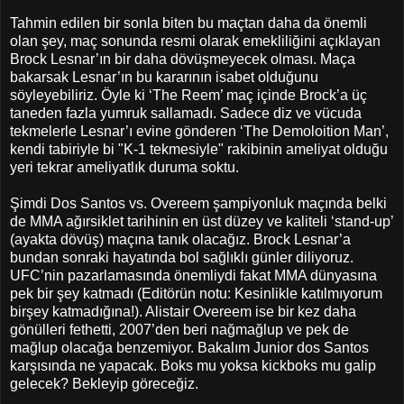
Tahmin edilen bir sonla biten bu maçtan daha da önemli
olan şey, maç sonunda resmi olarak emekliliğini açıklayan
Brock Lesnar’ın bir daha dövüşmeyecek olması. Maça
bakarsak Lesnar’ın bu kararının isabet olduğunu
söyleyebiliriz. Öyle ki ‘The Reem’ maç içinde Brock’a üç
taneden fazla yumruk sallamadı. Sadece diz ve vücuda
tekmelerle Lesnar’ı evine gönderen ‘The Demoloition Man’,
kendi tabiriyle bi "K-1 tekmesiyle" rakibinin ameliyat olduğu
yeri tekrar ameliyatlık duruma soktu.
Şimdi Dos Santos vs. Overeem şampiyonluk maçında belki
de MMA ağırsiklet tarihinin en üst düzey ve kaliteli ‘stand-up’
(ayakta dövüş) maçına tanık olacağız. Brock Lesnar’a
bundan sonraki hayatında bol sağlıklı günler diliyoruz.
UFC’nin pazarlamasında önemliydi fakat MMA dünyasına
pek bir şey katmadı (Editörün notu: Kesinlikle katılmıyorum
birşey katmadığına!). Alistair Overeem ise bir kez daha
gönülleri fethetti, 2007’den beri nağmağlup ve pek de
mağlup olacağa benzemiyor. Bakalım Junior dos Santos
karşısında ne yapacak. Boks mu yoksa kickboks mu galip
gelecek? Bekleyip göreceğiz.