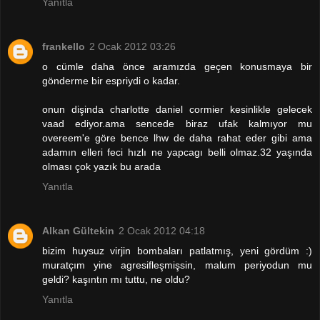
Yanıtla
frankello
2 Ocak 2012 03:26
o cümle daha önce aramızda geçen konusmaya bir
gönderme bir espriydi o kadar.
onun dişinda charlotte daniel cormier kesinlikle gelecek
vaad ediyor.ama sencede biraz ufak kalmıyor mu
overeem'e göre bence lhw de daha rahat eder gibi ama
adamın elleri feci hızlı ne yapcagı belli olmaz.32 yaşında
olması çok yazık bu arada
Yanıtla
Alkan Gültekin
2 Ocak 2012 04:18
bizim huysuz virjin bombaları patlatmış, yeni gördüm :)
muratçım yine agresifleşmişsin, malum periyodun mu
geldi? kaşıntın mı tuttu, ne oldu?
Yanıtla