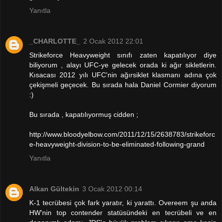
Yanıtla
_CHARLOTTE_
2 Ocak 2012 22:01
Strikeforce Heavyweight sınıfı zaten kapatılıyor diye
biliyorum , alayı UFC-ye gelecek orada ki ağır sikletlerin.
Kısacası 2012 yılı UFC'nin ağırsiklet klasmanı adına çok
çekişmeli geçecek. Bu sırada hala Daniel Cormier diyorum
:)
Bu sırada , kapatılıyormuş cidden ;
http://www.bloodyelbow.com/2011/12/15/2638783/strikeforc
e-heavyweight-division-to-be-eliminated-following-grand
Yanıtla
Alkan Gültekin
3 Ocak 2012 00:14
K-1 tecrübesi çok fark yaratır, ki yarattı. Overeem şu anda
HW'nin top contender statüsündeki en tecrübeli ve en