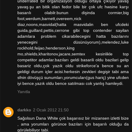
underrated bir organizasyon oldugu ortaya çıkıyor yavaş
yavaş.şu an bitik olan fedor bile bir çok ufc hwsine karşı
basarılı olabilr.bunun dişinda cormier,big
foot,werdum,barnett,overeem,nick
diaz,noons,masvidal(hatta masvidalin ben ufcdeki
guida,guillard,pettis,cerrone gibi top contender sayilan
adamlara problem cikarabilecegini hatta bazılarını
yenecegini düsünüyorum),melendez,luke
rockhold,feijao,henderson,king
mo,shields,kharitonov,jacare,semtex kesinlikle top
competitor adamlar.bazıları geldi basarili oldu bazilari gelip
basariz oldu,çok yazık oldu strikeforce'a bence su an
geldigi durum içler acisi.herkesin zevkleri degişir tabi ama
sfnin dövüşçü sunumları,yorumcuları(gus hariç) yine ufcden
iyi bence.yazık oldu bence satılması cok yanlış hamleydi.
Yanıtla
darkko
2 Ocak 2012 21:50
Sağolsun Dana White çok başarısız bir mizansen izletti bize
, ama yorumları görünce bazıları için başarılı olduğu da
görülebiliyor tabi.