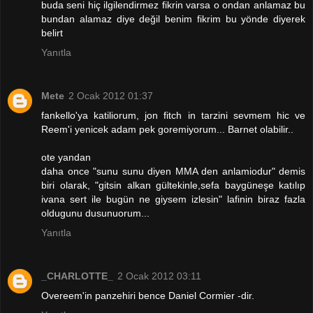
buda seni hiç ilgilendirmez fikrin varsa o ondan anlamaz bu
bundan alamaz diye değil benim fikrim bu yönde diyerek
belirt
Yanıtla
Mete
2 Ocak 2012 01:37
fankello'ya katiliorum, jon fitch in tarzini sevmem hic ve
Reem'i yenicek adam pek goremiyorum... Barnet olabilir..
ote yandan
daha once "sunu sunu diyen MMA den anlamiodur" demis
biri olarak, "gitsin alkan gültekinle,sefa baygüneşe katılıp
ivana sert ile bugün ne giysem izlesin" lafinin biraz fazla
oldugunu dusunuorum...
Yanıtla
_CHARLOTTE_
2 Ocak 2012 03:11
Overeem'in panzehiri bence Daniel Cormier -dir.