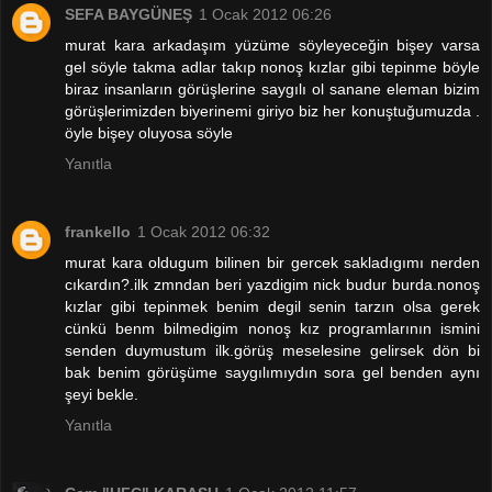
SEFA BAYGÜNEŞ
1 Ocak 2012 06:26
murat kara arkadaşım yüzüme söyleyeceğin bişey varsa
gel söyle takma adlar takıp nonoş kızlar gibi tepinme böyle
biraz insanların görüşlerine saygılı ol sanane eleman bizim
görüşlerimizden biyerinemi giriyo biz her konuştuğumuzda .
öyle bişey oluyosa söyle
Yanıtla
frankello
1 Ocak 2012 06:32
murat kara oldugum bilinen bir gercek sakladıgımı nerden
cıkardın?.ilk zmndan beri yazdigim nick budur burda.nonoş
kızlar gibi tepinmek benim degil senin tarzın olsa gerek
cünkü benm bilmedigim nonoş kız programlarının ismini
senden duymustum ilk.görüş meselesine gelirsek dön bi
bak benim görüşüme saygılımıydın sora gel benden aynı
şeyi bekle.
Yanıtla