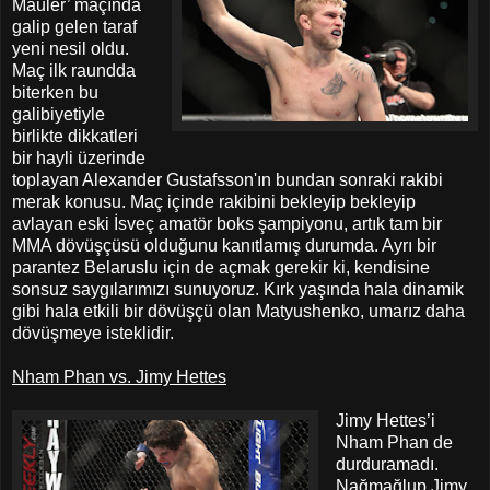
Mauler’ maçında
galip gelen taraf
yeni nesil oldu.
Maç ilk raundda
biterken bu
galibiyetiyle
birlikte dikkatleri
bir hayli üzerinde
toplayan Alexander Gustafsson'ın bundan sonraki rakibi
merak konusu. Maç içinde rakibini bekleyip bekleyip
avlayan eski İsveç amatör boks şampiyonu, artık tam bir
MMA dövüşçüsü olduğunu kanıtlamış durumda. Ayrı bir
parantez Belaruslu için de açmak gerekir ki, kendisine
sonsuz saygılarımızı sunuyoruz. Kırk yaşında hala dinamik
gibi hala etkili bir dövüşçü olan Matyushenko, umarız daha
dövüşmeye isteklidir.
Nham Phan vs. Jimy Hettes
Jimy Hettes’i
Nham Phan de
durduramadı.
Nağmağlup Jimy