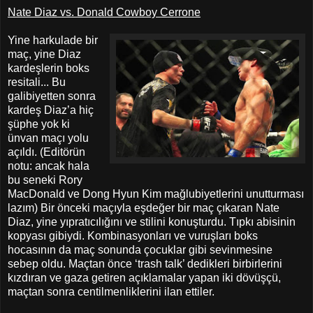
Nate Diaz vs. Donald Cowboy Cerrone
Yine harkulade bir
maç, yine Diaz
kardeşlerin boks
resitali... Bu
galibiyetten sonra
kardeş Diaz’a hiç
şüphe yok ki
ünvan maçı yolu
açıldı. (Editörün
notu: ancak hala
bu seneki Rory
MacDonald ve Dong Hyun Kim mağlubiyetlerini unutturması
lazım) Bir önceki maçıyla eşdeğer bir maç çıkaran Nate
Diaz, yine yıpratıcılığını ve stilini konuşturdu. Tıpkı abisinin
kopyası gibiydi. Kombinasyonları ve vuruşları boks
hocasının da maç sonunda çocuklar gibi sevinmesine
sebep oldu. Maçtan önce ‘trash talk’ dedikleri birbirlerini
kızdıran ve gaza getiren açıklamalar yapan iki dövüşçü,
maçtan sonra centilmenliklerini ilan ettiler.