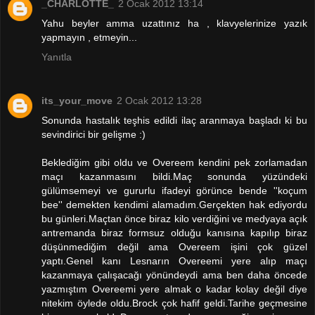
_CHARLOTTE_
2 Ocak 2012 13:14
Yahu beyler amma uzattınız ha , klavyelerinize yazık
yapmayın , etmeyin...
Yanıtla
its_your_move
2 Ocak 2012 13:28
Sonunda hastalık teşhis edildi ilaç aranmaya başladı ki bu
sevindirici bir gelişme :)
Beklediğim gibi oldu ve Overeem kendini pek zorlamadan
maçı kazanmasını bildi.Maç sonunda yüzündeki
gülümsemeyi ve gururlu ifadeyi görünce bende ''koçum
bee'' demekten kendimi alamadım.Gerçekten hak ediyordu
bu günleri.Maçtan önce biraz kilo verdiğini ve medyaya açık
antremanda biraz formsuz olduğu kanısına kapılıp biraz
düşünmediğim değil ama Overeem işini çok güzel
yaptı.Genel kanı Lesnarın Overeemi yere alıp maçı
kazanmaya çalışacağı yönündeydi ama ben daha öncede
yazmıştım Overeemi yere almak o kadar kolay değil diye
nitekim öylede oldu.Brock çok hafif geldi.Tarihe geçmesine