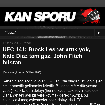
▼
1 Ocak 2012 Pazar
UFC 141: Brock Lesnar artık yok,
Nate Diaz tam gaz, John Fitch
hüsran...
(Kansporu için yazan Gökhan1985)
Senenin son etkinliği olan UFC 141’de olağanüstü dövüşler,
beklenmedik gelişmeler izledik. Bu sene MMA dünyasına
yaptığı katkılardan dolayı (her ne kadar çok sevilmese de)
Dana White’ı ayrı bir yere koymak gerekir. Ayrıca bu
etkinlikteki maç eşleşmelerinden dolayı da UFC
‘matchmaker’ Joe Silva’ya da tebriklerimizi sunarız. UFC ve