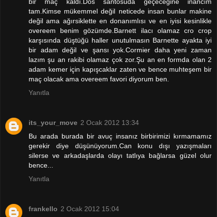
bir maç kaldı.Dos santosuda geçeceğine inancım
tam.Kimse mükemmel değil neticede insan bunlar makine
değil ama ağırsiklette en donanımlısı ve en iyisi kesinlikle
overeem benim gözümde.Barnett ilacı olamaz cro crop
karşısında düştüğü haller unutulmasın Barnette ayakta iyi
bir adam değil ve şansı yok.Cormier daha yeni zaman
lazım şu an rakibi olamaz çok zor.Şu an en formda olan 2
adam kemer için kapışcaklar zaten ve bence muhteşem bir
maç olacak ama overeem favori diyorum ben.
Yanıtla
its_your_move
2 Ocak 2012 13:34
Bu arada burada bir avuç insanız birbirimizi kırmamamız
gerekir diye düşünüyorum.Can konu dışı yazışmaları
silerse ve arkadaşlarda olayı tatlıya bağlarsa güzel olur
bence...
Yanıtla
frankello
2 Ocak 2012 15:04