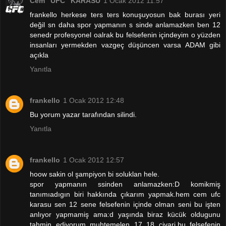
Cem "UFC" KARASU
1 Ocak 2012 11:57
frankello herkese ters ters konuşuyosun bak burası yeri
değil sn daha spor yapmanın s sinde anlamazken ben 12
senedr profesyonel oalrak bu felsefenin içindeyim o yüzden
insanları yermekden vazgeç düşüncen varsa ADAM gibi
açıkla
Yanıtla
frankello
1 Ocak 2012 12:48
Bu yorum yazar tarafından silindi.
Yanıtla
frankello
1 Ocak 2012 12:57
hoow sakin ol şampiyon bi soluklan hele.
spor yapmanın ssinden anlamazken:D komikmiş
tanımıadıgın biri hakkında çıkarım yapmak.hem cem ufc
karasu sen 12 sene felsefenin içinde olman seni bu işten
anlıyor yapmamiş ama:d yaşında biraz kücük oldugunu
tahmin ediyorum muhtemelen 17 18 civari.bu felsefenin