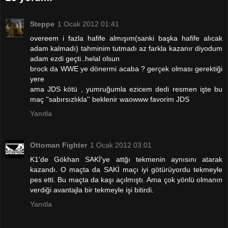
Steppe
1 Ocak 2012 01:41
overeem i fazla hafife almışım(sanki başka hafife alıcak
adam kalmadı) tahminim tutmadı az farkla kazanır diyodum
adam ezdi geçti..helal olsun
brock da WWE ye dönermi acaba ? gerçek olması gerektiği
yere
ama JDS kötü , yumruğumla ezicem dedi resmen işte bu
maç ''sabırsızlıkla'' beklenir waowww favorim JDS
Yanıtla
Ottoman Fighter
1 Ocak 2012 03:01
K1'de Gökhan SAKİ'ye attğı tekmenin aynısını atarak
kazandı. O maçta da SAKİ maçı iyi götürüyordu tekmeyle
pes etti. Bu maçta da kaşı açılmıştı. Ama çok yönlü olmanın
verdiği avantajla bir tekmeyle işi bitirdi.
Yanıtla