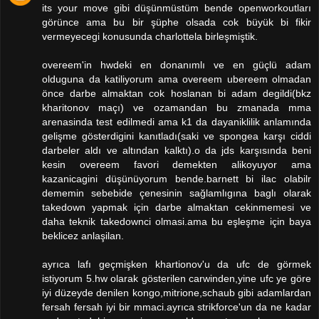
its your move gibi düşünmüstüm bende openworkoutları
görünce ama bu bir şüphe olsada cok büyük bi fikir
vermeyecegi konusunda charlottela birleşmiştik.
overeem'in hwdeki en donanımlı ve en güçlü adam
olduguna da katiliyorum ama overeem ubereem olmadan
önce darbe almaktan cok hoslanan bi adam degildi(bkz
kharitonov maçı) ve ozamandan bu zmanada mma
arenasinda test edilmedi ama k1 da dayaniklilik anlamında
gelişme gösterdigini kanıtladı(saki ve spongea karşı ciddi
darbeler aldı ve altından kalktı).o da jds karşısında beni
kesin overeem favori demekten alikoyuyor ama
kazanicagini düşünüyorum bende.barnett bi ilac olabilr
dememin sebebide çenesinin sağlamlıgına baglı olarak
takedown yapmak için darbe almaktan cekinmemesi ve
daha teknik takedownci olmasi.ama bu eşleşme için baya
beklicez anlaşilan.
ayrıca lafı geçmişken khartionov'u da ufc de görmek
istiyorum 5.hw olarak gösterilen carwinden,yine ufc ye göre
iyi düzeyde denilen kongo,mitrione,schaub gibi adamlardan
fersah fersah iyi bir mmaci.ayrıca strikforce'un da ne kadar