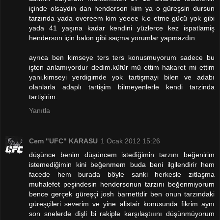
içinde olsaydin dan henderson kim ya o güreşsin dursun
tarzında yada overeem kim yeeee k.o etme gücü yok gibi
yada 41 yaşına kadar kendini yüzlerce kez ispatlamiş
henderson için balon gibi saçma yorumlar yapmazdın.
ayrıca ben kimseye ters ters konusmuyorum sadece bu
işten anlamıyordur dedim.küfür mü ettim hakaret mi ettim
yani.kimseyi yerdigimde yok tartişmayi bilen ve adabı
olanlarla adaplı tartişim bilmeyenlerle kendi tarzinda
tartişirim.
Yanıtla
Cem "UFC" KARASU
1 Ocak 2012 15:26
düşünce benim düşüncem istediğimin tarzını beğenirim
istemediğimin kini beğenmem buda beni ilgilendirir hem
facede hem burada böyle sanki herkesle zıtlaşma
muhalefet peşindesin hendersonun tarzını beğenmiyorum
bence gerçek güreşçi josh barnettdir ben onun tarzındaki
güreşçileri severim ve yine alistair konusunda fikrim aynı
son snelerde dişli bi rakiple karşılaştııını düşünmüyorum