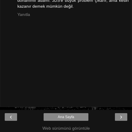
donanımlı adamı. JDS'e büyük problem çıkarır, ama kesin
kazanır demek mümkün değil.
Yanıtla
‹
›
Ana Sayfa
Web sürümünü görüntüle