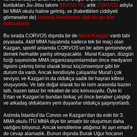
kurdukları Jiu-Jitsu takımı
BRASA TR
, artık
CORVOS
adıyla
bir MMA okulu haline gelmiş, ve (hakettikleri ciddiyeti
görmeseler de)
basında kendilerine ufak bir yer bile
bulmuşlardı.
Bu sırada CORVOS dışında bir de
Murat Kazgan
vardı tabi
piyasada. Aktif MMA hayatında sadece tek bir maçı olan
Kazgan, sportif anlamda CORVOS'un bir adım gerisindeydi
demek herhalde yanlış olmayacaktır. Murat Kazgan, düzgün
fiziği sayesinde MMA organizasyonlarından önce medyanın
ilgisini çekmiş birisi olarak biraz küçümseniyor gibi bir
durum da vardı. Ancak kendisiyle çalışanlar Murat'ı çok
seviyor, ve Kazgan'ın da oldukça sadık bir hayran kitlesi
oluşuyordu. Ve tabi doğal olarak bu iki isim arasında bazen
tatlı, bazen tatsız bir rekabet de söz konusuydu. Öyle ki
Ertan ve Kazgan'ın bundan birkaç yıl önce beraber çalıştığı
ve arkadaş olduklarını yeni duyanlar oldukça şaşırıyorlardı.
Aslında İstanbul'da Corvos ve Kazgan'dan da eski bir 3.
MMA okulu İTÜ MMA diye bir amatör bir oluşumun daha
varlığını biliyoruz. Ancak kendilerine attığımız iki ayrı email'e
de cevap alamadık. Bunun dışında Burak Uğur hocanın