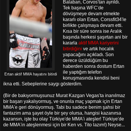
Balaban, Corvos'tan ayrıldı.
Tek başına WFC'de
dövüşmeye devam etmekte
kararlı olan Ertan, Corssfit34'le
birlikte çalışmaya devam etti.
Kısa bir süre sonra ise Aralık
başında herkesi şaşırtan ani bir
kararla
aktif MMA kariyerini
bitirdiğini
ve artık hocalık
yapacağını açıkladı. Son
derece üzüldüğüm bu
haberden sonra dostum Ertan
ile yaptığım telefon
Ertan aktif MMA hayatını bitirdi
konuşmasında kendisi beni
ikna etti. Sebeplerine saygı gösterdim.
(Bir de bakıyormuşsunuz Murat Kazgan Vegas'ta inanılmaz
bir başarı yakalıyormuş, ve onunla maç yapmak için Ertan
MMA'e geri dönüyormuş. Tabi bu sadece benim şahsi bir
fantazim ama şayet öyle bir şey olursa, hangisi kazanırsa
kazansın, işte bu olay Türkiye'de MMA'i ateşler! Türkiye'de
de MMA'in ateşlenmesi için bir Ken vs. Tito lazım!) Neyse...