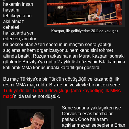
hakemin insan
hayatını
tehlikeye atan
akıl almaz
cehaleti
Kazgan, ilk galibiyetine 2011'de kavuştu
hafızalarda yer
ederken, amatör
bir boksör olan Azeri sporcunun maçtan sonra yaptığı
suçlamalar hem organizasyonu, hem kendisini töhmet
altında bıraktı. Rüzgarı arkasına alan Murat Kazgan, sonraki
günlerde Brezilya'ya gidip 2 aylık üst düzey bir BJJ kampına
katılarak MMA konusundaki kararlılığını gösterdi.
Bu maç Türkiye'de bir Türk'ün dövüştüğü ve kazandığı ilk
resmi MMA maçı oldu. Biz de bu vesileyle bir önceki sene
Türkiye'de bir Türk'ün dövüştüğü (ama kaybettiği) ilk MMA
maçı
'nı da tarihe not düştük.
Sene sonuna yaklaşırken ise
Corvos'ta esas bombalar
patladı. Önce hala tam
açıklanmayan sebeplerle Ertan