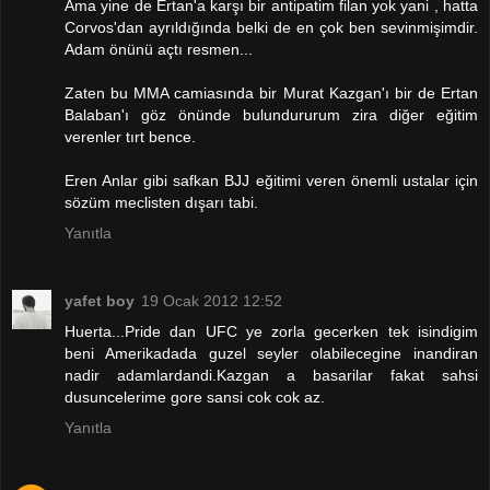
Ama yine de Ertan'a karşı bir antipatim filan yok yani , hatta
Corvos'dan ayrıldığında belki de en çok ben sevinmişimdir.
Adam önünü açtı resmen...
Zaten bu MMA camiasında bir Murat Kazgan'ı bir de Ertan
Balaban'ı göz önünde bulundururum zira diğer eğitim
verenler tırt bence.
Eren Anlar gibi safkan BJJ eğitimi veren önemli ustalar için
sözüm meclisten dışarı tabi.
Yanıtla
yafet boy
19 Ocak 2012 12:52
Huerta...Pride dan UFC ye zorla gecerken tek isindigim
beni Amerikadada guzel seyler olabilecegine inandiran
nadir adamlardandi.Kazgan a basarilar fakat sahsi
dusuncelerime gore sansi cok cok az.
Yanıtla