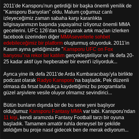
2011'de Kansporu'nun getirdiği bir başka önemli yenilik de
"Kansporu Banyoları" oldu. Malum çoğumuz canlı
izleyeceğimiz zaman sabaha karşı karanlıkta
bilgisayarımızın başında yapayalnız izliyoruz önemli MMA
gecelerini. UFC 126'dan başlayarak artık maçları izlerken
facebook üzerinden diğer
MMAseverlerle sohbet
edebileceğimiz bir platform
oluşturmuş oluyorduk.
2011'in
Kasım ayına geldiğimizde "
Kansporu UFC on Fox
banyosu"na rekor bir katılım
gerçekleştiriliyor ve ilk defa 20-
25 kadar aktif üye hepberaber bir event'i izliyorduk...
Ayrıca yine ilk defa 2011'de Arda Kumbaracıbaşı'yla birlikte
podcast olarak
Radyo Kansporu
'na başladık. Pek düzenli
olmasa da fırsat buldukça kaydettiğimiz bu programlarla
güzel arşivlere vesile oluyor olmamız sevindirici...
Bütün bunların dışında bir de bu sene yeni başlıyor
olduğumuz
Kansporu Fantasy MMA
var tabi. Kansporu'ndan
11 kişi
, kendi aramızda Fantasy Football tarzı bir oyuna
başladık. Tamamen amatör ruhla deneysel bir şekilde
atıldığım bu proje nasıl gidecek ben de merak ediyorum...