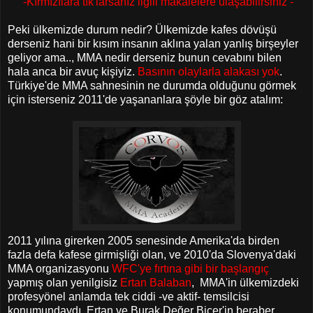
-Kırmızılara tık'larsanız ilgili makalelere ulaşabilirsiniz -
Peki ülkemizde durum nedir? Ülkemizde kafes dövüşü
derseniz hani bir kısım insanın aklına yalan yanlış birşeyler
geliyor ama.., MMA nedir derseniz bunun cevabını bilen
hala anca bir avuç kişiyiz.
Basının olaylarla alakası yok
.
Türkiye'de MMA sahnesinin ne durumda olduğunu görmek
için isterseniz 2011'de yaşananlara şöyle bir göz atalım:
2011 yılına girerken 2005 senesinde Amerika'da birden
fazla defa kafese girmişliği olan, ve 2010'da Slovenya'daki
MMA organizasyonu
WFC'ye fırtına gibi bir başlangıç
yapmış olan yenilgisiz
Ertan Balaban
, MMA'in ülkemizdeki
profesyönel anlamda tek ciddi -ve aktif- temsilcisi
konumundaydı. Ertan ve Burak Değer Biçer'in beraber