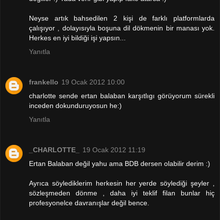
Neyse artık bahsedilen 2 kişi de farklı platformlarda
çalışıyor , dolayısıyla boşuna dil dökmenin bir manası yok.
Herkes en iyi bildiği işi yapsın...
Yanıtla
frankello
19 Ocak 2012 10:00
charlotte sende ertan balaban karşıtlıgı görüyorum sürekli
inceden dokunduruyosun he:)
Yanıtla
_CHARLOTTE_
19 Ocak 2012 11:19
Ertan Balaban değil yahu ama BDB dersen olabilir derim :)
Ayrıca söylediklerim herkesin her yerde söylediği şeyler ,
sözleşmeden dönme , daha iyi teklif filan bunlar hiç
profesyonelce davranışlar değil bence.