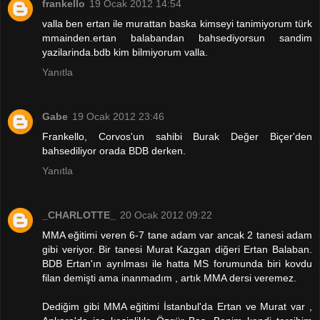
frankello
19 Ocak 2012 14:54
valla ben ertan ile murattan baska kimseyi tanimiyorum türk
mmainden.ertan balabandan bahsediyorsun sandim
yazilarinda.bdb kim bilmiyorum valla.
Yanıtla
Gabe
19 Ocak 2012 23:46
Frankello, Corvos'un sahibi Burak Değer Biçer'den
bahsediliyor orada BDB derken.
Yanıtla
_CHARLOTTE_
20 Ocak 2012 09:22
MMA eğitimi veren 6-7 tane adam var ancak 2 tanesi adam
gibi veriyor. Bir tanesi Murat Kazgan diğeri Ertan Balaban.
BDB Ertan'ın ayrılması ile hatta MS forumunda biri kovdu
filan demişti ama inanmadım , artık MMA dersi veremez.
Dediğim gibi MMA eğitimi İstanbul'da Ertan ve Murat var ,