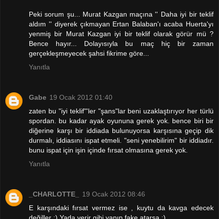
Peki sorum şu... Murat Kazgan maçına '' Daha iyi bir teklif
aldım '' diyerek çıkmayan Ertan Balaban'ı acaba Huerta'yı
yenmiş bir Murat Kazgan iyi bir teklif olarak görür mü ?
Bence hayır... Dolayısıyla bu maç hiç bir zaman
gerçekleşmeyecek şahsi fikrime göre...
Yanıtla
Gabe
19 Ocak 2012 01:40
zaten bu "iyi teklif"'ler "şans"lar beni uzaklaştırıyor her türlü
spordan. bu kadar ayak oyununa gerek yok. bence biri bir
diğerine karşı bir iddiada bulunuyorsa karşısına geçip dik
durmalı, iddiasını ispat etmeli. "seni yenebilirim" bir iddiadır.
bunu ispat için işin içinde fırsat olmasına gerek yok.
Yanıtla
_CHARLOTTE_
19 Ocak 2012 08:46
E karşındaki fırsat vermez ise , kuytu da kavga edecek
değiller :) Yada verir gibi yapıp fake atarsa :)