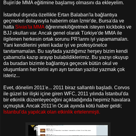
Bujin'de MMA eğitimine başlamış olmasını da ekleyelim.
İstanbul dışında özellikle Ertan Balaban'la bağlantıya
geçmeleri dolayısıyla haberim olan İzmir'de, Bursa'da ve
hatta
Sivas'ta MMA
öğrenmek/öğretmek isteyen kickboks ve
BJJ okulları var. Ancak genel olarak Türkiye'de MMA ile
ilgilenen herkesin ortak sorunu PR'larını iyi yapamamaları.
Yani kendilerini yeteri kadar iyi ve profesyönelce
tanıtamamaları. Bu sayfada yazdığımız herşey bizim kendi
çabamızla kazıp arayıp bulabildiklerimiz. Bu yazıyı okuyup
da buradan bizimle bağlantıya geçecek bütün okul ve
oluşumların her birini ayrı ayrı tanıtan yazılar yazmak çok
isteriz...
Evet, dönelim 2011'e... 2011 biraz sallantılı başladı. Corvos
ile güzel bir ilişki içine giren WFC, 2011 yılında İstanbul'da
bir etkinlik düzenleyeceğini açıkladığında hepimiz havalara
uçmuştuk. Ancak 2011'in Ocak ayında kötü haber geldi;
İstanbul'da yapılcak olan etkinlik ertelenmişti.