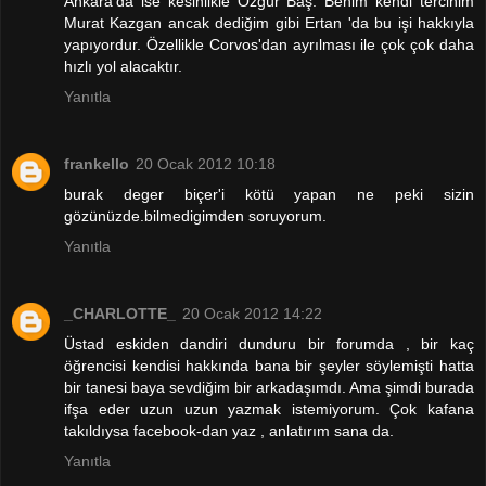
Ankara'da ise kesinlikle Özgür Baş. Benim kendi tercihim
Murat Kazgan ancak dediğim gibi Ertan 'da bu işi hakkıyla
yapıyordur. Özellikle Corvos'dan ayrılması ile çok çok daha
hızlı yol alacaktır.
Yanıtla
frankello
20 Ocak 2012 10:18
burak deger biçer'i kötü yapan ne peki sizin
gözünüzde.bilmedigimden soruyorum.
Yanıtla
_CHARLOTTE_
20 Ocak 2012 14:22
Üstad eskiden dandiri dunduru bir forumda , bir kaç
öğrencisi kendisi hakkında bana bir şeyler söylemişti hatta
bir tanesi baya sevdiğim bir arkadaşımdı. Ama şimdi burada
ifşa eder uzun uzun yazmak istemiyorum. Çok kafana
takıldıysa facebook-dan yaz , anlatırım sana da.
Yanıtla