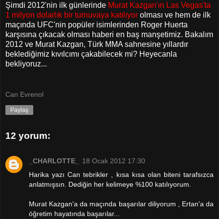
Şimdi 2012'nin ilk günlerinde
Murat Kazgan'ın Las Vegas'ta
1 milyon dolarlık bir turnuvaya katılıyor
olması ve hem de ilk
maçında UFC'nin popüler isimlerinden Roger Huerta
karşısına çıkacak olması haberi en baş manşetimiz. Bakalım
2012 ve Murat Kazgan, Türk MMA sahnesine yıllardır
beklediğimiz kıvılcımı çakabilecek mi? Heyecanla
bekliyoruz...
Can Evrenol
Paylaş
12 yorum:
_CHARLOTTE_
18 Ocak 2012 17:30
Harika yazı Can tebrikler , kısa kısa olan biteni tarafsızca
anlatmışsın. Dediğin her kelimeye %100 katılıyorum.
Murat Kazgan'a da maçında başarılar diliyorum , Ertan'a da
öğretim hayatında başarılar...