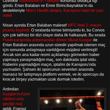
Özellikle
Submission'ın Türkçesi
konumuz oldukça ilgi
gördü. Ertan Balaban ve Emre Birincibayraktar'ın da
destekleriyle
Men's Health dergisi, Kansporu'ndan bir yazı
istedi
.
Nisan ayında Ertan Balaban malesef
WFC'deki 2. maçını
puanla kaybetti.
O sıralarda kimse bilmiyordu ki, bu Corvos
için çok talihsiz bir dizi olayın daha ilk halkasıydı. Bu sırada
Puket kampında
antremandan dönen Murat Kazgan
ile
Ertan Balaban arasında uzun süredir yapılmak istenen maç
için sonunda anlaşmaya varıldığının müjdesi verilmişti!
Ancak son ana kadar resmi açıklamayı görmeden haber
yapmaya yanaşmadığım maç, son dakikada iptal oldu.
Haberini yapmadığım maçın, iptalini de Kansporu'nda
yazmadım. Şahsen iki sporcunun sevenleri arasında
manasız bir tartışmaya platform vermek, ve iki sporcuyu da
kıracak birşey yazmaktan uzak durmak istedim.
Ardından
Kazgan'ın Azeri
rakibini ezip
geçtiği maç
geldi. Fransız