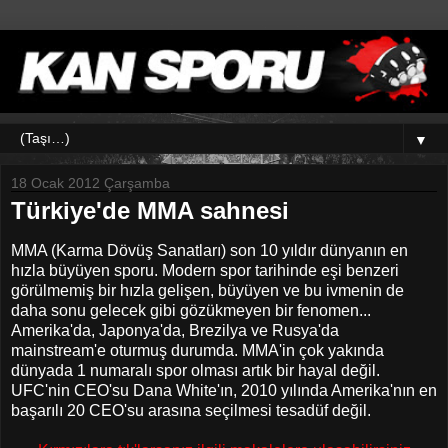
▼
18 Ocak 2012 Çarşamba
Türkiye'de MMA sahnesi
MMA (Karma Dövüş Sanatları) son 10 yıldır dünyanın en
hızla büyüyen sporu. Modern spor tarihinde eşi benzeri
görülmemiş bir hızla gelişen, büyüyen ve bu ivmenin de
daha sonu gelecek gibi gözükmeyen bir fenomen...
Amerika'da, Japonya'da, Brezilya ve Rusya'da
mainstream'e oturmuş durumda. MMA'in çok yakında
dünyada 1 numaralı spor olması artık bir hayal değil.
UFC'nin CEO'su Dana White'ın, 2010 yılında Amerika'nın en
başarılı 20 CEO'su arasına seçilmesi tesadüf değil.