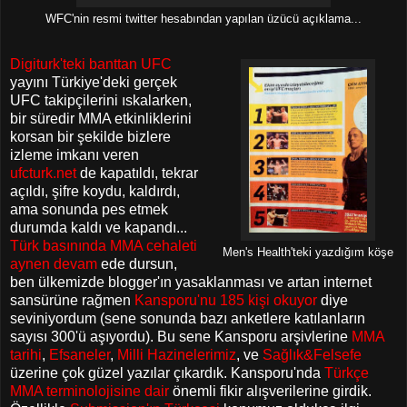
WFC'nin resmi twitter hesabından yapılan üzücü açıklama...
Digiturk'teki banttan UFC
yayını Türkiye'deki gerçek
UFC takipçilerini ıskalarken,
bir süredir MMA etkinliklerini
korsan bir şekilde bizlere
izleme imkanı veren
ufcturk.net
de kapatıldı, tekrar
açıldı, şifre koydu, kaldırdı,
ama sonunda pes etmek
durumda kaldı ve kapandı...
Türk basınında MMA cehaleti
Men's Health'teki yazdığım köşe
aynen devam
ede dursun,
ben ülkemizde blogger'ın yasaklanması ve artan internet
sansürüne rağmen
Kansporu'nu 185 kişi okuyor
diye
seviniyordum (sene sonunda bazı anketlere katılanların
sayısı 300'ü aşıyordu). Bu sene Kansporu arşivlerine
MMA
tarihi
,
Efsaneler
,
Milli Hazinelerimiz
, ve
Sağlık&Felsefe
üzerine çok güzel yazılar çıkardık. Kansporu'nda
Türkçe
MMA terminolojisine dair
önemli fikir alışverilerine girdik.