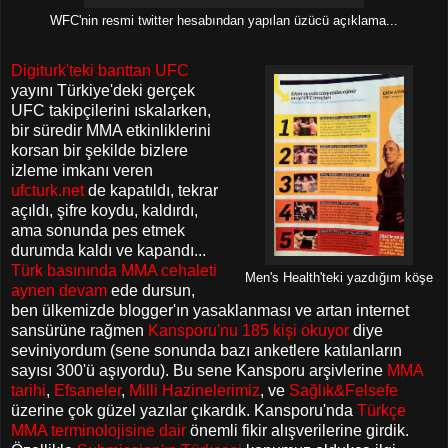
WFC'nin resmi twitter hesabından yapılan üzücü açıklama...
Digiturk'teki banttan UFC
yayını Türkiye'deki gerçek
UFC takipçilerini ıskalarken,
bir süredir MMA etkinliklerini
korsan bir şekilde bizlere
izleme imkanı veren
ufcturk.net
de kapatıldı, tekrar
açıldı, şifre koydu, kaldırdı,
ama sonunda pes etmek
durumda kaldı ve kapandı...
Türk basınında MMA cehaleti
Men's Health'teki yazdığım köşe
aynen devam
ede dursun,
ben ülkemizde blogger'ın yasaklanması ve artan internet
sansürüne rağmen
Kansporu'nu 185 kişi okuyor
diye
seviniyordum (sene sonunda bazı anketlere katılanların
sayısı 300'ü aşıyordu). Bu sene Kansporu arşivlerine
MMA
tarihi
,
Efsaneler
,
Milli Hazinelerimiz
, ve
Sağlık&Felsefe
üzerine çok güzel yazılar çıkardık. Kansporu'nda
Türkçe
MMA terminolojisine dair
önemli fikir alışverilerine girdik.