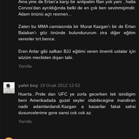
Ama yine de Ertan'a karşı bir antipatim filan yok yani , hatta
Corvos'dan ayrıldığında belki de en çok ben sevinmişimdir.
Adam önünü açtı resmen...
Zaten bu MMA camiasında bir Murat Kazgan'ı bir de Ertan
Balaban'ı göz önünde bulundururum zira diğer eğitim
verenler tırt bence.
Eren Anlar gibi safkan BJJ eğitimi veren önemli ustalar için
sözüm meclisten dışarı tabi.
Yanıtla
yafet boy
19 Ocak 2012 12:52
Huerta...Pride dan UFC ye zorla gecerken tek isindigim
beni Amerikadada guzel seyler olabilecegine inandiran
nadir adamlardandi.Kazgan a basarilar fakat sahsi
dusuncelerime gore sansi cok cok az.
Yanıtla