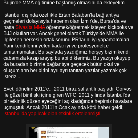
Bujin'de MMA eğitimine başlamış olmasını da ekleyelim.
İstanbul dışında özellikle Ertan Balaban'la bağlantıya
geçmeleri dolayısıyla haberim olan İzmir'de, Bursa'da ve
hatta
Sivas'ta MMA
öğrenmek/öğretmek isteyen kickboks ve
BJJ okulları var. Ancak genel olarak Türkiye'de MMA ile
ilgilenen herkesin ortak sorunu PR'larını iyi yapamamaları.
Yani kendilerini yeteri kadar iyi ve profesyönelce
tanıtamamaları. Bu sayfada yazdığımız herşey bizim kendi
çabamızla kazıp arayıp bulabildiklerimiz. Bu yazıyı okuyup
da buradan bizimle bağlantıya geçecek bütün okul ve
oluşumların her birini ayrı ayrı tanıtan yazılar yazmak çok
isteriz...
Evet, dönelim 2011'e... 2011 biraz sallantılı başladı. Corvos
ile güzel bir ilişki içine giren WFC, 2011 yılında İstanbul'da
bir etkinlik düzenleyeceğini açıkladığında hepimiz havalara
uçmuştuk. Ancak 2011'in Ocak ayında kötü haber geldi;
İstanbul'da yapılcak olan etkinlik ertelenmişti.