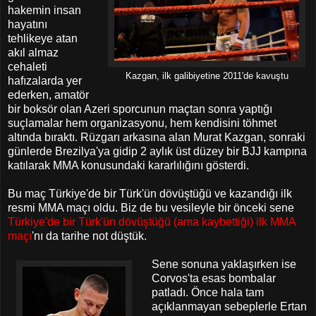
hakemin insan
hayatını
tehlikeye atan
akıl almaz
cehaleti
Kazgan, ilk galibiyetine 2011'de kavuştu
hafızalarda yer
ederken, amatör
bir boksör olan Azeri sporcunun maçtan sonra yaptığı
suçlamalar hem organizasyonu, hem kendisini töhmet
altında bıraktı. Rüzgarı arkasına alan Murat Kazgan, sonraki
günlerde Brezilya'ya gidip 2 aylık üst düzey bir BJJ kampına
katılarak MMA konusundaki kararlılığını gösterdi.
Bu maç Türkiye'de bir Türk'ün dövüştüğü ve kazandığı ilk
resmi MMA maçı oldu. Biz de bu vesileyle bir önceki sene
Türkiye'de bir Türk'ün dövüştüğü (ama kaybettiği) ilk MMA
maçı
'nı da tarihe not düştük.
Sene sonuna yaklaşırken ise
Corvos'ta esas bombalar
patladı. Önce hala tam
açıklanmayan sebeplerle Ertan