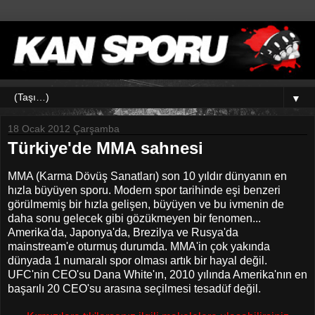
▼
18 Ocak 2012 Çarşamba
Türkiye'de MMA sahnesi
MMA (Karma Dövüş Sanatları) son 10 yıldır dünyanın en
hızla büyüyen sporu. Modern spor tarihinde eşi benzeri
görülmemiş bir hızla gelişen, büyüyen ve bu ivmenin de
daha sonu gelecek gibi gözükmeyen bir fenomen...
Amerika'da, Japonya'da, Brezilya ve Rusya'da
mainstream'e oturmuş durumda. MMA'in çok yakında
dünyada 1 numaralı spor olması artık bir hayal değil.
UFC'nin CEO'su Dana White'ın, 2010 yılında Amerika'nın en
başarılı 20 CEO'su arasına seçilmesi tesadüf değil.