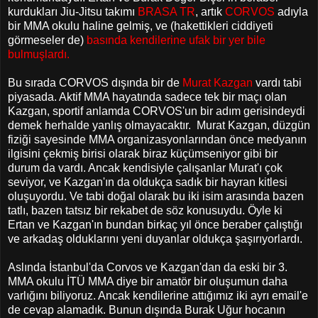
kurdukları Jiu-Jitsu takımı
BRASA TR
, artık
CORVOS
adıyla
bir MMA okulu haline gelmiş, ve (hakettikleri ciddiyeti
görmeseler de)
basında kendilerine ufak bir yer bile
bulmuşlardı.
Bu sırada CORVOS dışında bir de
Murat Kazgan
vardı tabi
piyasada. Aktif MMA hayatında sadece tek bir maçı olan
Kazgan, sportif anlamda CORVOS'un bir adım gerisindeydi
demek herhalde yanlış olmayacaktır. Murat Kazgan, düzgün
fiziği sayesinde MMA organizasyonlarından önce medyanın
ilgisini çekmiş birisi olarak biraz küçümseniyor gibi bir
durum da vardı. Ancak kendisiyle çalışanlar Murat'ı çok
seviyor, ve Kazgan'ın da oldukça sadık bir hayran kitlesi
oluşuyordu. Ve tabi doğal olarak bu iki isim arasında bazen
tatlı, bazen tatsız bir rekabet de söz konusuydu. Öyle ki
Ertan ve Kazgan'ın bundan birkaç yıl önce beraber çalıştığı
ve arkadaş olduklarını yeni duyanlar oldukça şaşırıyorlardı.
Aslında İstanbul'da Corvos ve Kazgan'dan da eski bir 3.
MMA okulu İTÜ MMA diye bir amatör bir oluşumun daha
varlığını biliyoruz. Ancak kendilerine attığımız iki ayrı email'e
de cevap alamadık. Bunun dışında Burak Uğur hocanın