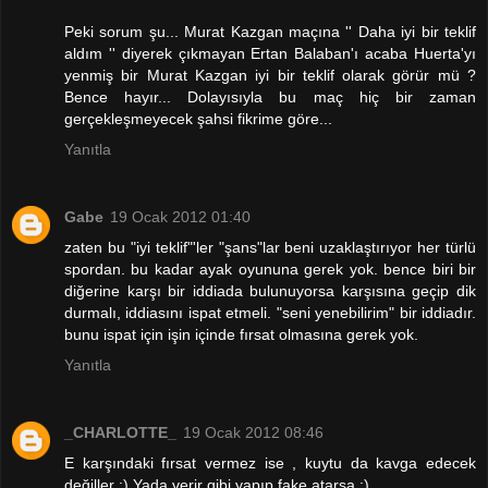
Peki sorum şu... Murat Kazgan maçına '' Daha iyi bir teklif
aldım '' diyerek çıkmayan Ertan Balaban'ı acaba Huerta'yı
yenmiş bir Murat Kazgan iyi bir teklif olarak görür mü ?
Bence hayır... Dolayısıyla bu maç hiç bir zaman
gerçekleşmeyecek şahsi fikrime göre...
Yanıtla
Gabe
19 Ocak 2012 01:40
zaten bu "iyi teklif"'ler "şans"lar beni uzaklaştırıyor her türlü
spordan. bu kadar ayak oyununa gerek yok. bence biri bir
diğerine karşı bir iddiada bulunuyorsa karşısına geçip dik
durmalı, iddiasını ispat etmeli. "seni yenebilirim" bir iddiadır.
bunu ispat için işin içinde fırsat olmasına gerek yok.
Yanıtla
_CHARLOTTE_
19 Ocak 2012 08:46
E karşındaki fırsat vermez ise , kuytu da kavga edecek
değiller :) Yada verir gibi yapıp fake atarsa :)