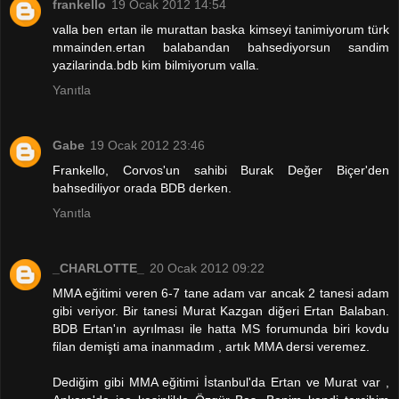
frankello
19 Ocak 2012 14:54
valla ben ertan ile murattan baska kimseyi tanimiyorum türk
mmainden.ertan balabandan bahsediyorsun sandim
yazilarinda.bdb kim bilmiyorum valla.
Yanıtla
Gabe
19 Ocak 2012 23:46
Frankello, Corvos'un sahibi Burak Değer Biçer'den
bahsediliyor orada BDB derken.
Yanıtla
_CHARLOTTE_
20 Ocak 2012 09:22
MMA eğitimi veren 6-7 tane adam var ancak 2 tanesi adam
gibi veriyor. Bir tanesi Murat Kazgan diğeri Ertan Balaban.
BDB Ertan'ın ayrılması ile hatta MS forumunda biri kovdu
filan demişti ama inanmadım , artık MMA dersi veremez.
Dediğim gibi MMA eğitimi İstanbul'da Ertan ve Murat var ,