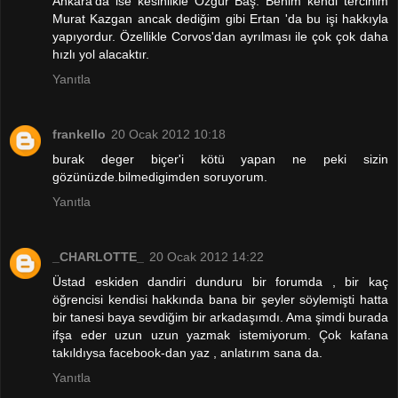
Ankara'da ise kesinlikle Özgür Baş. Benim kendi tercihim
Murat Kazgan ancak dediğim gibi Ertan 'da bu işi hakkıyla
yapıyordur. Özellikle Corvos'dan ayrılması ile çok çok daha
hızlı yol alacaktır.
Yanıtla
frankello
20 Ocak 2012 10:18
burak deger biçer'i kötü yapan ne peki sizin
gözünüzde.bilmedigimden soruyorum.
Yanıtla
_CHARLOTTE_
20 Ocak 2012 14:22
Üstad eskiden dandiri dunduru bir forumda , bir kaç
öğrencisi kendisi hakkında bana bir şeyler söylemişti hatta
bir tanesi baya sevdiğim bir arkadaşımdı. Ama şimdi burada
ifşa eder uzun uzun yazmak istemiyorum. Çok kafana
takıldıysa facebook-dan yaz , anlatırım sana da.
Yanıtla