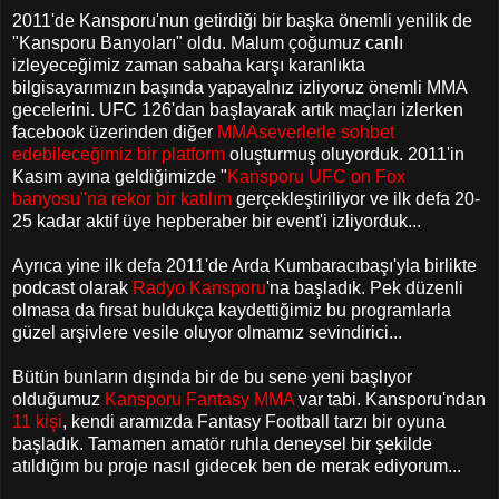
2011'de Kansporu'nun getirdiği bir başka önemli yenilik de
"Kansporu Banyoları" oldu. Malum çoğumuz canlı
izleyeceğimiz zaman sabaha karşı karanlıkta
bilgisayarımızın başında yapayalnız izliyoruz önemli MMA
gecelerini. UFC 126'dan başlayarak artık maçları izlerken
facebook üzerinden diğer
MMAseverlerle sohbet
edebileceğimiz bir platform
oluşturmuş oluyorduk.
2011'in
Kasım ayına geldiğimizde "
Kansporu UFC on Fox
banyosu"na rekor bir katılım
gerçekleştiriliyor ve ilk defa 20-
25 kadar aktif üye hepberaber bir event'i izliyorduk...
Ayrıca yine ilk defa 2011'de Arda Kumbaracıbaşı'yla birlikte
podcast olarak
Radyo Kansporu
'na başladık. Pek düzenli
olmasa da fırsat buldukça kaydettiğimiz bu programlarla
güzel arşivlere vesile oluyor olmamız sevindirici...
Bütün bunların dışında bir de bu sene yeni başlıyor
olduğumuz
Kansporu Fantasy MMA
var tabi. Kansporu'ndan
11 kişi
, kendi aramızda Fantasy Football tarzı bir oyuna
başladık. Tamamen amatör ruhla deneysel bir şekilde
atıldığım bu proje nasıl gidecek ben de merak ediyorum...