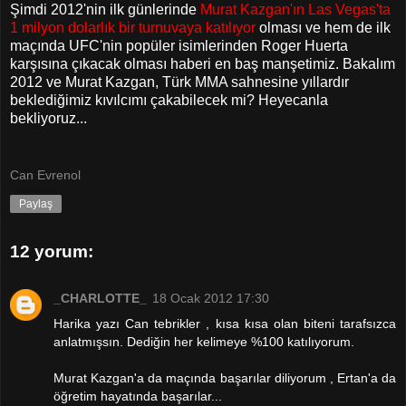
Şimdi 2012'nin ilk günlerinde
Murat Kazgan'ın Las Vegas'ta
1 milyon dolarlık bir turnuvaya katılıyor
olması ve hem de ilk
maçında UFC'nin popüler isimlerinden Roger Huerta
karşısına çıkacak olması haberi en baş manşetimiz. Bakalım
2012 ve Murat Kazgan, Türk MMA sahnesine yıllardır
beklediğimiz kıvılcımı çakabilecek mi? Heyecanla
bekliyoruz...
Can Evrenol
Paylaş
12 yorum:
_CHARLOTTE_
18 Ocak 2012 17:30
Harika yazı Can tebrikler , kısa kısa olan biteni tarafsızca
anlatmışsın. Dediğin her kelimeye %100 katılıyorum.
Murat Kazgan'a da maçında başarılar diliyorum , Ertan'a da
öğretim hayatında başarılar...