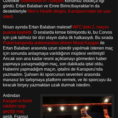
Özellikle
Submission'ın Türkçesi
konumuz oldukça ilgi
gördü. Ertan Balaban ve Emre Birincibayraktar'ın da
destekleriyle
Men's Health dergisi, Kansporu'ndan bir yazı
istedi
.
Nisan ayında Ertan Balaban malesef
WFC'deki 2. maçını
puanla kaybetti.
O sıralarda kimse bilmiyordu ki, bu Corvos
için çok talihsiz bir dizi olayın daha ilk halkasıydı. Bu sırada
Puket kampında
antremandan dönen Murat Kazgan
ile
Ertan Balaban arasında uzun süredir yapılmak istenen maç
için sonunda anlaşmaya varıldığının müjdesi verilmişti!
Ancak son ana kadar resmi açıklamayı görmeden haber
yapmaya yanaşmadığım maç, son dakikada iptal oldu.
Haberini yapmadığım maçın, iptalini de Kansporu'nda
yazmadım. Şahsen iki sporcunun sevenleri arasında
manasız bir tartışmaya platform vermek, ve iki sporcuyu da
kıracak birşey yazmaktan uzak durmak istedim.
Ardından
Kazgan'ın Azeri
rakibini ezip
geçtiği maç
geldi. Fransız