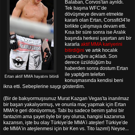
Balaban, Corvos'tan ayrıldı.
Tek başına WFC'de
dövüşmeye devam etmekte
kararlı olan Ertan, Corssfit34'le
birlikte çalışmaya devam etti.
Kısa bir süre sonra ise Aralık
başında herkesi şaşırtan ani bir
kararla
aktif MMA kariyerini
bitirdiğini
ve artık hocalık
yapacağını açıkladı. Son
derece üzüldüğüm bu
haberden sonra dostum Ertan
ile yaptığım telefon
Ertan aktif MMA hayatını bitirdi
konuşmasında kendisi beni
ikna etti. Sebeplerine saygı gösterdim.
(Bir de bakıyormuşsunuz Murat Kazgan Vegas'ta inanılmaz
bir başarı yakalıyormuş, ve onunla maç yapmak için Ertan
MMA'e geri dönüyormuş. Tabi bu sadece benim şahsi bir
fantazim ama şayet öyle bir şey olursa, hangisi kazanırsa
kazansın, işte bu olay Türkiye'de MMA'i ateşler! Türkiye'de
de MMA'in ateşlenmesi için bir Ken vs. Tito lazım!) Neyse...