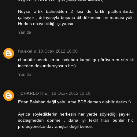
Neyse artık bahsedilen 2 kişi de farklı platformlarda
çalışıyor , dolayısıyla boşuna dil dökmenin bir manası yok.
Herkes en iyi bildiği işi yapsın...
Yanıtla
frankello
19 Ocak 2012 10:00
charlotte sende ertan balaban karşıtlıgı görüyorum sürekli
inceden dokunduruyosun he:)
Yanıtla
_CHARLOTTE_
19 Ocak 2012 11:19
Ertan Balaban değil yahu ama BDB dersen olabilir derim :)
Ayrıca söylediklerim herkesin her yerde söylediği şeyler ,
sözleşmeden dönme , daha iyi teklif filan bunlar hiç
profesyonelce davranışlar değil bence.