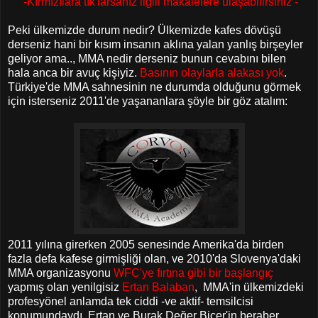
-Kırmızılara tık'larsanız ilgili makalelere ulaşabilirsiniz -
Peki ülkemizde durum nedir? Ülkemizde kafes dövüşü
derseniz hani bir kısım insanın aklına yalan yanlış birşeyler
geliyor ama.., MMA nedir derseniz bunun cevabını bilen
hala anca bir avuç kişiyiz.
Basının olaylarla alakası yok
.
Türkiye'de MMA sahnesinin ne durumda olduğunu görmek
için isterseniz 2011'de yaşananlara şöyle bir göz atalım:
2011 yılına girerken 2005 senesinde Amerika'da birden
fazla defa kafese girmişliği olan, ve 2010'da Slovenya'daki
MMA organizasyonu
WFC'ye fırtına gibi bir başlangıç
yapmış olan yenilgisiz
Ertan Balaban
, MMA'in ülkemizdeki
profesyönel anlamda tek ciddi -ve aktif- temsilcisi
konumundaydı. Ertan ve Burak Değer Biçer'in beraber