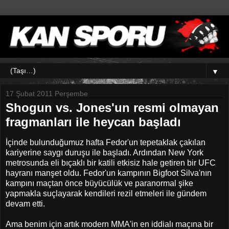
▼
17 Şubat 2011 Perşembe
Shogun vs. Jones'un resmi olmayan
fragmanları ile heycan başladı
İçinde bulunduğumuz hafta Fedor'un tepetaklak çakılan
kariyerine saygı duruşu ile başladı. Ardından New York
metrosunda eli bıçaklı bir katili etkisiz hale getiren bir UFC
hayranı manşet oldu. Fedor'un kampının Bigfoot Silva'nın
kampını maçtan önce büyücülük ve paranormal şike
yapmakla suçlayarak kendileri rezil etmeleri ile gündem
devam etti.
Ama benim için artık modern MMA'in en iddialı maçına bir