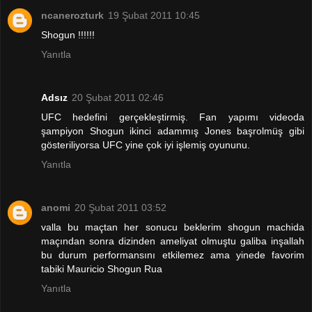
ncanerozturk
19 Şubat 2011 10:45
Shogun !!!!!!
Yanıtla
Adsız
20 Şubat 2011 02:46
UFC hedefini gerçekleştirmiş. Fan yapımı videoda
şampiyon Shogun ikinci adammış Jones başrolmüş gibi
gösteriliyorsa UFC yine çok iyi işlemiş oyununu.
Yanıtla
anomi
20 Şubat 2011 03:52
valla bu maçtan her sonucu beklerim shogun machida
maçından sonra dizinden ameliyat olmuştu galiba inşallah
bu durum performansını etkilemez ama yinede favorim
tabiki Mauricio Shogun Rua
Yanıtla