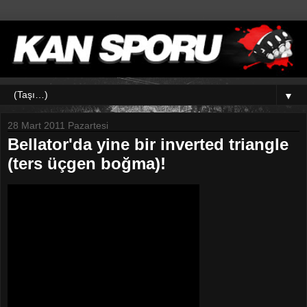
▼
28 Mart 2011 Pazartesi
Bellator'da yine bir inverted triangle
(ters üçgen boğma)!