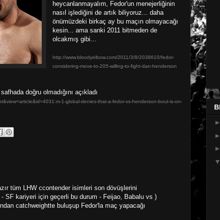
heycanlanmayalım, Fedor'un menejerliğinin
nasıl işlediğini de artık biliyoruz... daha
önümüzdeki birkaç ay bu maçın olmayacağı
kesin... ama sanki 2011 bitmeden de
olcakmış gibi...
http://www.bloodyelbow.com/2011/3/8/2038610/fedor-
considering-move-to-205-willing-to-fight-dan-henderson
safhada doğru olmadığını açıkladı
&view=article&id=4031:m-1-global-denies-that-a-fedor-vs-henderson-bout-is-on-
B
zır tüm LHW ccontender isimleri son dövüşlerini
SF kariyeri için geçerli bu durum - Feijao, Babalu vs )
ndan catchweightte buluşup Fedor'la maç yapacağı