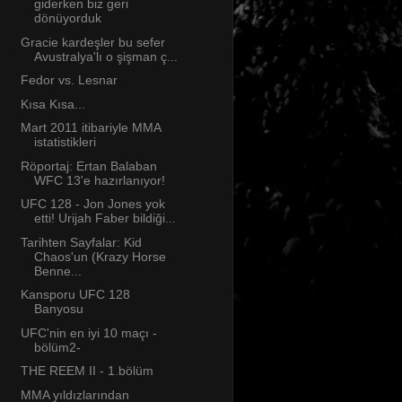
giderken biz geri
dönüyorduk
Gracie kardeşler bu sefer
Avustralya'lı o şişman ç...
Fedor vs. Lesnar
Kısa Kısa...
Mart 2011 itibariyle MMA
istatistikleri
Röportaj: Ertan Balaban
WFC 13'e hazırlanıyor!
UFC 128 - Jon Jones yok
etti! Urijah Faber bildiği...
Tarihten Sayfalar: Kid
Chaos'un (Krazy Horse
Benne...
Kansporu UFC 128
Banyosu
UFC'nin en iyi 10 maçı -
bölüm2-
THE REEM II - 1.bölüm
MMA yıldızlarından