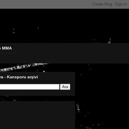
de MMA
ra - Kansporu arşivi