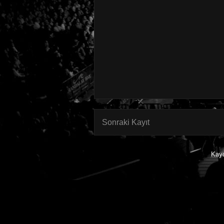
Sonraki Kayıt
Kay