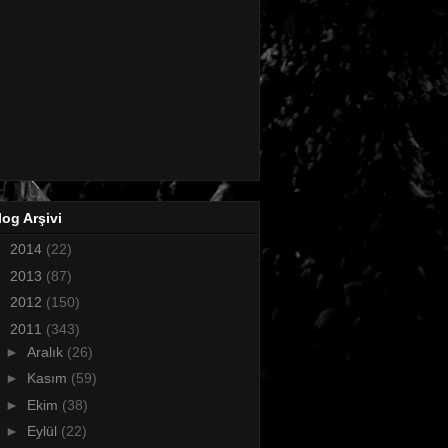
log Arşivi
►
2014
(22)
►
2013
(87)
►
2012
(150)
▼
2011
(343)
►
Aralık
(26)
►
Kasım
(59)
►
Ekim
(38)
►
Eylül
(22)