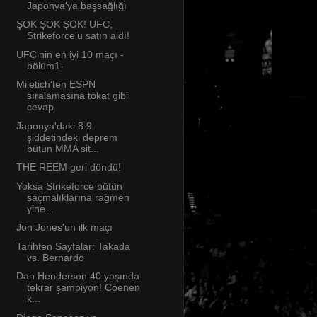
Japonya'ya başsağlığı
ŞOK ŞOK ŞOK! UFC,
Strikeforce'u satın aldı!
UFC'nin en iyi 10 maçı -
bölüm1-
Miletich'ten ESPN
sıralamasına tokat gibi
cevap
Japonya'daki 8.9
şiddetindeki deprem
bütün MMA sit...
THE REEM geri döndü!
Yoksa Strikeforce bütün
saçmalıklarına rağmen
yine...
Jon Jones'un ilk maçı
Tarihten Sayfalar: Takada
vs. Bernardo
Dan Henderson 40 yaşında
tekrar şampiyon! Coenen
k...