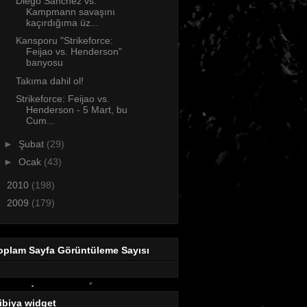
Diego Sanchez vs.
Kampmann savaşını
kaçırdığıma üz...
Kansporu "Strikeforce:
Feijao vs. Henderson"
banyosu
Takıma dahil ol!
Strikeforce: Feijao vs.
Henderson - 5 Mart, bu
Cum...
►
Şubat
(29)
►
Ocak
(43)
►
2010
(198)
►
2009
(179)
oplam Sayfa Görüntüleme Sayısı
ibiya widget