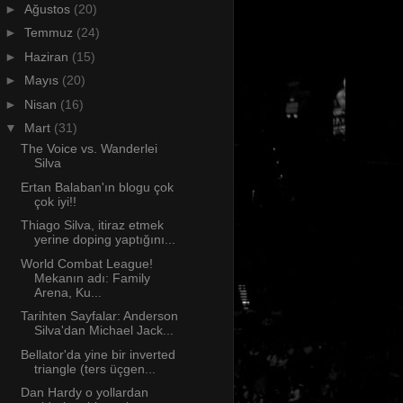
►
Ağustos
(20)
►
Temmuz
(24)
►
Haziran
(15)
►
Mayıs
(20)
►
Nisan
(16)
▼
Mart
(31)
The Voice vs. Wanderlei
Silva
Ertan Balaban'ın blogu çok
çok iyi!!
Thiago Silva, itiraz etmek
yerine doping yaptığını...
World Combat League!
Mekanın adı: Family
Arena, Ku...
Tarihten Sayfalar: Anderson
Silva'dan Michael Jack...
Bellator'da yine bir inverted
triangle (ters üçgen...
Dan Hardy o yollardan