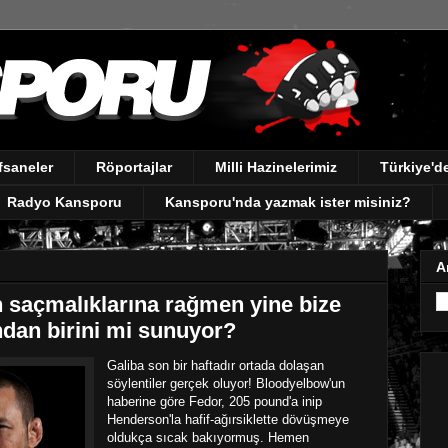
fsaneler
Röportajlar
Milli Hazinelerimiz
Türkiye'
Radyo Kansporu
Kansporu'nda yazmak ister misiniz?
A
n saçmalıklarına rağmen yine bize
ndan birini mi sunuyor?
Galiba son bir haftadır ortada dolaşan
söylentiler gerçek oluyor! Bloodyelbow'un
haberine göre Fedor, 205 pound'a inip
Henderson'la hafif-ağırsiklette dövüşmeye
oldukça sıcak bakıyormuş. Hemen