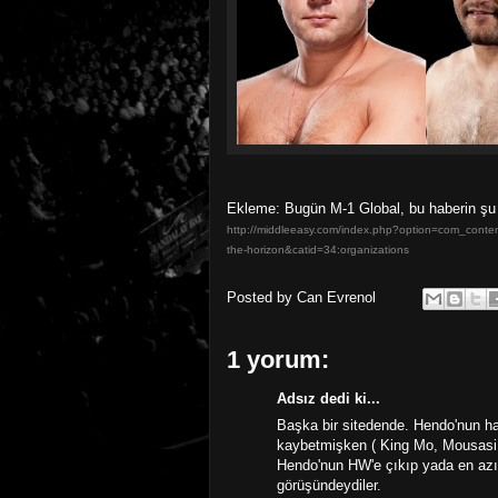
Ekleme: Bugün M-1 Global, bu haberin şu 
http://middleeasy.com/index.php?option=com_content
the-horizon&catid=34:organizations
Posted by
Can Evrenol
1 yorum:
Adsız dedi ki...
Başka bir sitedende. Hendo'nun ha
kaybetmişken ( King Mo, Mousasi - 
Hendo'nun HW'e çıkıp yada en azı
görüşündeydiler.