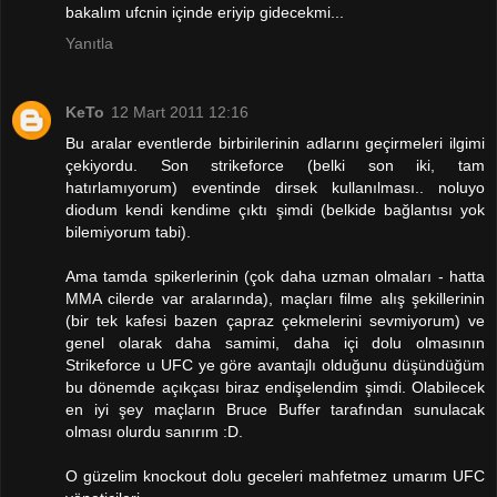
bakalım ufcnin içinde eriyip gidecekmi...
Yanıtla
KeTo
12 Mart 2011 12:16
Bu aralar eventlerde birbirilerinin adlarını geçirmeleri ilgimi
çekiyordu. Son strikeforce (belki son iki, tam
hatırlamıyorum) eventinde dirsek kullanılması.. noluyo
diodum kendi kendime çıktı şimdi (belkide bağlantısı yok
bilemiyorum tabi).
Ama tamda spikerlerinin (çok daha uzman olmaları - hatta
MMA cilerde var aralarında), maçları filme alış şekillerinin
(bir tek kafesi bazen çapraz çekmelerini sevmiyorum) ve
genel olarak daha samimi, daha içi dolu olmasının
Strikeforce u UFC ye göre avantajlı olduğunu düşündüğüm
bu dönemde açıkçası biraz endişelendim şimdi. Olabilecek
en iyi şey maçların Bruce Buffer tarafından sunulacak
olması olurdu sanırım :D.
O güzelim knockout dolu geceleri mahfetmez umarım UFC