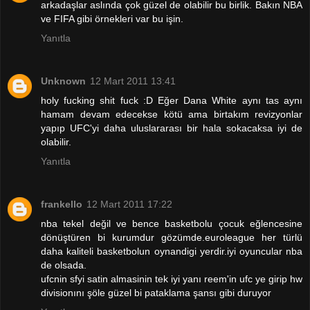
arkadaşlar aslında çok güzel de olabilir bu birlik. Bakın NBA
ve FIFA gibi örnekleri var bu işin.
Yanıtla
Unknown
12 Mart 2011 13:41
holy fucking shit fuck :D Eğer Dana White aynı tas aynı
hamam devam edecekse kötü ama birtakım revizyonlar
yapıp UFC'yi daha uluslararası bir hala sokacaksa iyi de
olabilir.
Yanıtla
frankello
12 Mart 2011 17:22
nba tekel değil ve bence basketbolu çocuk eğlencesine
dönüştüren bi kurumdur gözümde.euroleague her türlü
daha kaliteli basketbolun oynandigi yerdir.iyi oyuncular nba
de olsada.
ufcnin sfyi satin almasinin tek iyi yanı reem'in ufc ye girip hw
divisionını şöle güzel bi pataklama şansı gibi duruyor