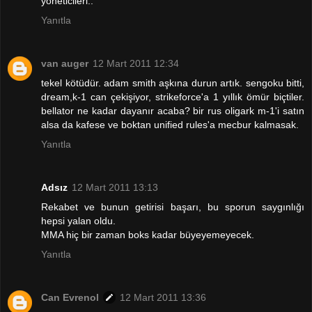
yöneticileri..
Yanıtla
van auger
12 Mart 2011 12:34
tekel kötüdür. adam smith aşkına durun artık. sengoku bitti,
dream,k-1 can çekişiyor, strikeforce'a 1 yıllık ömür biçtiler.
bellator ne kadar dayanır acaba? bir rus oligark m-1'i satın
alsa da kafese ve boktan unified rules'a mecbur kalmasak.
Yanıtla
Adsız
12 Mart 2011 13:13
Rekabet ve bunun getirisi başarı, bu sporun saygınlığı
hepsi yalan oldu.
MMA hiç bir zaman boks kadar büyeyemeyecek.
Yanıtla
Can Evrenol
12 Mart 2011 13:36