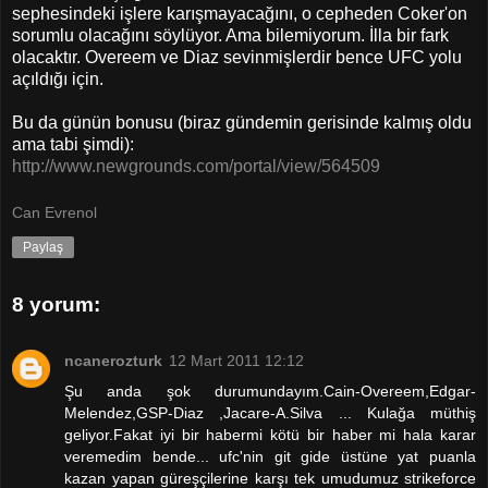
sephesindeki işlere karışmayacağını, o cepheden Coker'on
sorumlu olacağını söylüyor. Ama bilemiyorum. İlla bir fark
olacaktır. Overeem ve Diaz sevinmişlerdir bence UFC yolu
açıldığı için.
Bu da günün bonusu (biraz gündemin gerisinde kalmış oldu
ama tabi şimdi):
http://www.newgrounds.com/portal/view/564509
Can Evrenol
Paylaş
8 yorum:
ncanerozturk
12 Mart 2011 12:12
Şu anda şok durumundayım.Cain-Overeem,Edgar-
Melendez,GSP-Diaz ,Jacare-A.Silva ... Kulağa müthiş
geliyor.Fakat iyi bir habermi kötü bir haber mi hala karar
veremedim bende... ufc'nin git gide üstüne yat puanla
kazan yapan güreşçilerine karşı tek umudumuz strikeforce