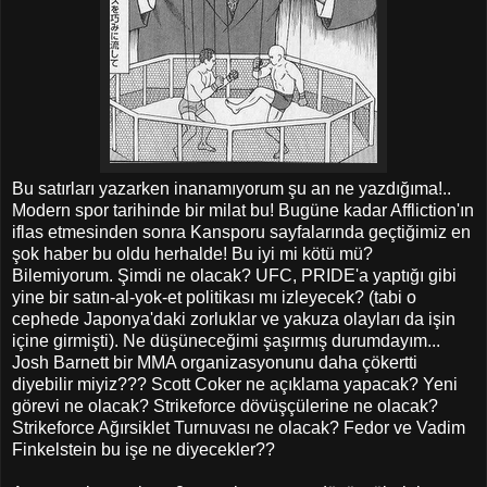
Bu satırları yazarken inanamıyorum şu an ne yazdığıma!..
Modern spor tarihinde bir milat bu! Bugüne kadar Affliction'ın
iflas etmesinden sonra Kansporu sayfalarında geçtiğimiz en
şok haber bu oldu herhalde! Bu iyi mi kötü mü?
Bilemiyorum. Şimdi ne olacak? UFC, PRIDE'a yaptığı gibi
yine bir satın-al-yok-et politikası mı izleyecek? (tabi o
cephede Japonya'daki zorluklar ve yakuza olayları da işin
içine girmişti). Ne düşüneceğimi şaşırmış durumdayım...
Josh Barnett bir MMA organizasyonunu daha çökertti
diyebilir miyiz??? Scott Coker ne açıklama yapacak? Yeni
görevi ne olacak? Strikeforce dövüşçülerine ne olacak?
Strikeforce Ağırsiklet Turnuvası ne olacak? Fedor ve Vadim
Finkelstein bu işe ne diyecekler??