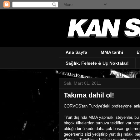
Ana Sayfa
MMA tarihi
E
Sağlık, Felsefe & Uç Noktalar!
Salı, Mart 01, 2011
Takıma dahil ol!
CORVOS'tan Türkiye'deki profesyönel an
"Yurt dışında MMA yapmak isteyenler, bu 
birçok ülkelerden turnuva teklifleri var he
olduğu bir ülkede daha çok başarı getirm
geçerseniz sizi yetiştirip yurt dışındaki
olucaz...Tercihimiz belli bir geçmişi olan