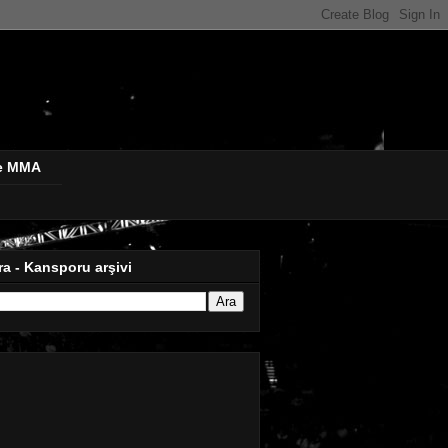
de MMA
ra - Kansporu arşivi