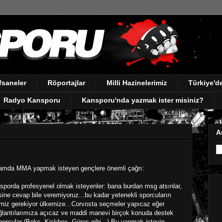
fsaneler
Röportajlar
Milli Hazinelerimiz
Türkiye'
Radyo Kansporu
Kansporu'nda yazmak ister misiniz?
A
lamda MMA yapmak isteyen gençlere önemli çağrı:
sporda profesyenel olmak isteyenler: bana burdan msg atsınlar,
psine cevap bile veremiyoruz...bu kadar yetenekli sporcuların
emiz gerekiyor ülkemize...Corvosta seçmeler yapıcaz eğer
 bağlantılarımıza açıcaz ve maddi manevi birçok konuda destek
 sporcular (Boks, Kickbox, Güreş gibi...) Bu yapmak isteyip