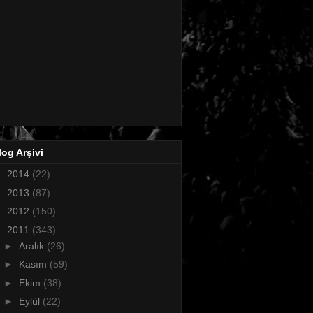
log Arşivi
►
2014
(22)
►
2013
(87)
►
2012
(150)
▼
2011
(343)
►
Aralık
(26)
►
Kasım
(59)
►
Ekim
(38)
►
Eylül
(22)