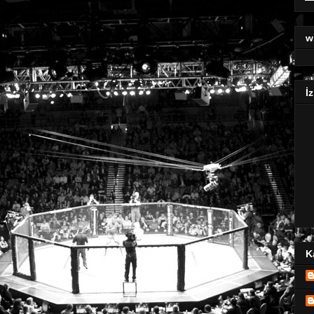
w
İz
K