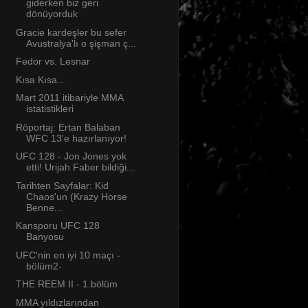
giderken biz geri
dönüyorduk
Gracie kardeşler bu sefer
Avustralya'lı o şişman ç...
Fedor vs. Lesnar
Kısa Kısa...
Mart 2011 itibariyle MMA
istatistikleri
Röportaj: Ertan Balaban
WFC 13'e hazırlanıyor!
UFC 128 - Jon Jones yok
etti! Urijah Faber bildiği...
Tarihten Sayfalar: Kid
Chaos'un (Krazy Horse
Benne...
Kansporu UFC 128
Banyosu
UFC'nin en iyi 10 maçı -
bölüm2-
THE REEM II - 1.bölüm
MMA yıldızlarından