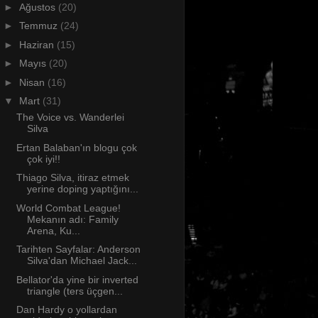
►
Ağustos
(20)
►
Temmuz
(24)
►
Haziran
(15)
►
Mayıs
(20)
►
Nisan
(16)
▼
Mart
(31)
The Voice vs. Wanderlei
Silva
Ertan Balaban'ın blogu çok
çok iyi!!
Thiago Silva, itiraz etmek
yerine doping yaptığını...
World Combat League!
Mekanın adı: Family
Arena, Ku...
Tarihten Sayfalar: Anderson
Silva'dan Michael Jack...
Bellator'da yine bir inverted
triangle (ters üçgen...
Dan Hardy o yollardan