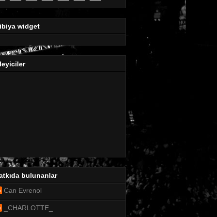
ibiya widget
leyiciler
atkıda bulunanlar
Can Evrenol
_CHARLOTTE_