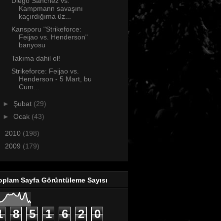
Diego Sanchez vs.
Kampmann savaşını
kaçırdığıma üz...
Kansporu "Strikeforce:
Feijao vs. Henderson"
banyosu
Takıma dahil ol!
Strikeforce: Feijao vs.
Henderson - 5 Mart, bu
Cum...
►
Şubat
(29)
►
Ocak
(43)
►
2010
(198)
►
2009
(179)
oplam Sayfa Görüntüleme Sayısı
1
8
5
1
6
2
0