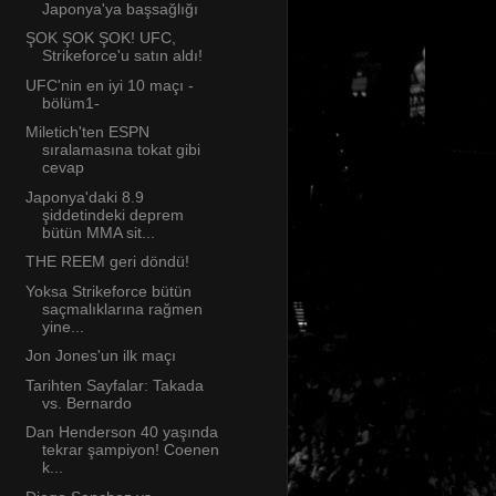
Japonya'ya başsağlığı
ŞOK ŞOK ŞOK! UFC,
Strikeforce'u satın aldı!
UFC'nin en iyi 10 maçı -
bölüm1-
Miletich'ten ESPN
sıralamasına tokat gibi
cevap
Japonya'daki 8.9
şiddetindeki deprem
bütün MMA sit...
THE REEM geri döndü!
Yoksa Strikeforce bütün
saçmalıklarına rağmen
yine...
Jon Jones'un ilk maçı
Tarihten Sayfalar: Takada
vs. Bernardo
Dan Henderson 40 yaşında
tekrar şampiyon! Coenen
k...