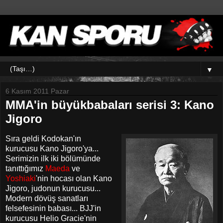
▼
6 Kasım 2011 Pazar
MMA'in büyükbabaları serisi 3: Kano
Jigoro
Sıra geldi Kodokan'ın
kurucusu Kano Jigoro'ya...
Serimizin ilk iki bölümünde
tanıttığımız
Maeda
ve
Yoshiaki
'nin hocası olan Kano
Jigoro, judonun kurucusu...
Modern dövüş sanatları
felsefesinin babası... BJJ'in
kurucusu Helio Gracie'nin