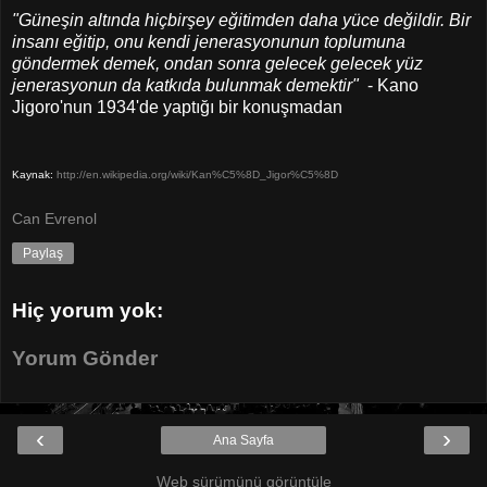
"Güneşin altında hiçbirşey eğitimden daha yüce değildir. Bir
insanı eğitip, onu kendi jenerasyonunun toplumuna
göndermek demek, ondan sonra gelecek gelecek yüz
jenerasyonun da katkıda bulunmak demektir"
- Kano
Jigoro'nun 1934'de yaptığı bir konuşmadan
Kaynak:
http://en.wikipedia.org/wiki/Kan%C5%8D_Jigor%C5%8D
Can Evrenol
Paylaş
Hiç yorum yok:
Yorum Gönder
‹
›
Ana Sayfa
Web sürümünü görüntüle