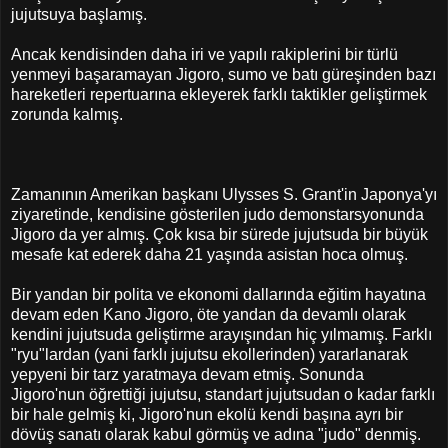
jujutsuya başlamış.
Ancak kendisinden daha iri ve yapılı rakiplerini bir türlü
yenmeyi başaramayan Jigoro, sumo ve batı güreşinden bazı
hareketleri repertuarına ekleyerek farklı taktikler geliştirmek
zorunda kalmış.
Zamanının Amerikan başkanı Ulysses S. Grant'in Japonya'yı
ziyaretinde, kendisine gösterilen judo demonstarsyonunda
Jigoro da yer almış. Çok kısa bir sürede jujutsuda bir büyük
mesafe kat ederek daha 21 yaşında asistan hoca olmuş.
Bir yandan bir polita ve ekonomi dallarında eğitim hayatına
devam eden Kano Jigoro, öte yandan da devamlı olarak
kendini jujutsuda geliştirme arayışından hiç yılmamış. Farklı
"ryu"lardan (yani farklı jujutsu ekollerinden) yararlanarak
yepyeni bir tarz yaratmaya devam etmiş. Sonunda
Jigoro'nun öğrettiği jujutsu, standart jujutsudan o kadar farklı
bir hale gelmiş ki, Jigoro'nun ekolü kendi başına ayrı bir
dövüş sanatı olarak kabul görmüş ve adına "judo" denmiş.