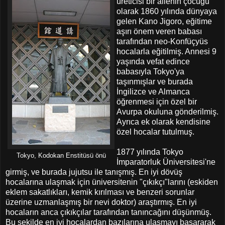
üreticisi bir ailenin çocuğu
olarak 1860 yılında dünyaya
gelen Kano Jigoro, eğitime
aşırı önem veren babası
tarafından neo-Konfüçyüs
hocalarla eğitilmiş. Annesi 9
yaşında vefat edince
babasıyla Tokyo'ya
taşınmışlar ve burada
İngilizce ve Almanca
öğrenmesi için özel bir
Avurpa okuluna gönderilmiş.
Ayrıca ek olarak kendisine
özel hocalar tutulmuş.
1877 yılında Tokyo
Tokyo, Kodokan Enstitüsü önü
İmparatorluk Üniversitesi'ne
girmiş, ve burada jujutsu ile tanışmış. En iyi dövüş
hocalarına ulaşmak için üniversitenin "çıkıkçı"larını (eskiden
eklem sakatlıkları, kemik kırılması ve benzeri sorunlar
üzerine uzmanlaşmış bir nevi doktor) araştırmış. En iyi
hocaların anca çıkıkçılar tarafından tanıncağını düşünmüş.
Bu şekilde en iyi hocalardan bazılarına ulaşmayı başararak