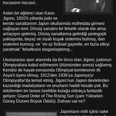
hocasının hocası!..
Aslen bir eğitimci olan Kano
Jigoro, 1910'lı yıllarda judo ve
kendo sanatlarının Japon okullarında müfredata girmesi
sağlayan isim. Dövüş sanatını bir felsefe olarak ele alma
anlayışını getirmiş. Dövüş sanatlarına getirdiği pedogojik
yaklaşımla, beyaz ve siyah kuşak sistemini bulmuş, dan
sistemini kurmuş, ve "en az fiziksel gayretle, en fazla etkiyi
yaratmak" felsefesini sloganlaştırmış...
Uluslararası spor alanında da bir öncü olan Jigoro, judonun
Olimpiyatlara kabul edilmesini (ölümünden sonra) sağlamış.
Kendisi de hayatı esnasında Olimpiyat komitesinin ilk
Asya'lı üyesi olmuş. 1912'den 1936'ya Japonya'yı
Olimpiyatlar'da temsil etmiş. Jigoro'nun Japon devletinden
kazandığı madalyaların ve onurların haddi hesabı yok. Bu
ödüllerden bir tanesi özellikle kulağa oldukça fantastik
geliyor; Grand Order of The Rising Sun (yani Yükselen
Güneş Düzeni Büyük Ödülü). Dahası var mı?
Japonların milli içkisi sake