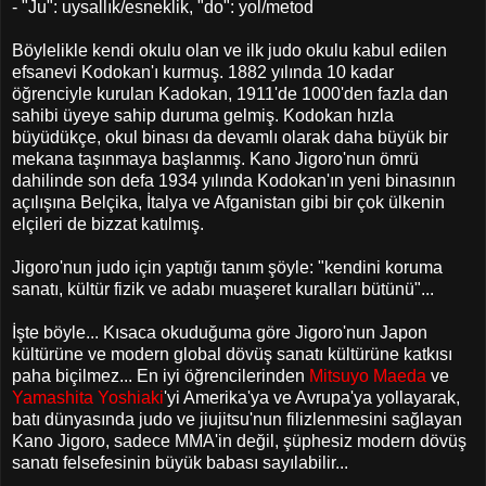
- "Ju": uysallık/esneklik, "do": yol/metod
Böylelikle kendi okulu olan ve ilk judo okulu kabul edilen
efsanevi Kodokan'ı kurmuş. 1882 yılında 10 kadar
öğrenciyle kurulan Kadokan, 1911'de 1000'den fazla dan
sahibi üyeye sahip duruma gelmiş. Kodokan hızla
büyüdükçe, okul binası da devamlı olarak daha büyük bir
mekana taşınmaya başlanmış. Kano Jigoro'nun ömrü
dahilinde son defa 1934 yılında Kodokan'ın yeni binasının
açılışına Belçika, İtalya ve Afganistan gibi bir çok ülkenin
elçileri de bizzat katılmış.
Jigoro'nun judo için yaptığı tanım şöyle: "kendini koruma
sanatı, kültür fizik ve adabı muaşeret kuralları bütünü"...
İşte böyle... Kısaca okuduğuma göre Jigoro'nun Japon
kültürüne ve modern global dövüş sanatı kültürüne katkısı
paha biçilmez... En iyi öğrencilerinden
Mitsuyo Maeda
ve
Yamashita Yoshiaki
'yi Amerika'ya ve Avrupa'ya yollayarak,
batı dünyasında judo ve jiujitsu'nun filizlenmesini sağlayan
Kano Jigoro, sadece MMA'in değil, şüphesiz modern dövüş
sanatı felsefesinin büyük babası sayılabilir...