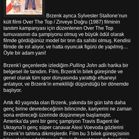
Brzenk ayrıca Sylvester Stallone’nun
kült filmi Over The Top / Zirveye Doğru
(1987) filminin
tanıtım kampanyası için düzenlenen Over The Top
turnuvasının da şampiyonu olmuş ve büyük ödül olarak
filmde gördüğünüz model bir tırın da sahibi olmuş. Kendisi
filmde de rol alıyor, ve hatta oyuncak figürü de yapılmış…
Öyle bir adam yani!
Brzenk'i geçenlerde izlediğim
Pulling John
adlı harika bir
belgesel ile tanıdım. Film, Brzenk'in bilek güreşinde ve
genel olarak tüm spor dünyasında yarattığı efsaneyi
anlatıyor, ve Brzenk'in emekliliği düşündüğü bir dönemde
başlıyor.
Artık 40 yaşında olan Brzenk, yakında bir gün tahtı daha
genç birine devredeceğinin bilincinde, kariyerini ne zaman
sona erdireceği üzerinde düşünmeye başlamıştır.
Amerika’da yeni bir genç şampiyon Travis Bagent ile
Ukrayna’lı genç süper canavar Alexi Voevoda gözlerini
Brzenk’in tahtına dikmişlerdir. Film bu 3 bilek güreşçisinin