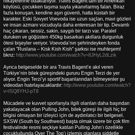
hikayelerine odaklanıyor. Travis Bagent tam bir Amerikan
köylüsü, çocukken taşıma suyla yıkanırlarmış falan. Biraz
fazla konuşan, kendine aşırı güvenli, hatta küstah bir
karakter. Eski Sovyet Voevoda ise uzun saçları, mavi gözleri
ve insan azmanı vücuduyla daha enteresan bir tip. Devamlı
haç çıkaran, sessiz, sakin, saygılı bir tarzı var. Paralel
duruken ve göğüsten 450kg basarkan akıllara durgunluk
ötesi bişeyler veriyor. Voevoda’nın şehrindeyken fonda
çalan ”Ruslana – Kisk Kish Kish” şarkısı ise muhteşem!
bknz:
http://www.youtube.com/watch?v=8JHyL2dLzik
Ayrıca belgeselde bir ara Travis Bagent’e akıl veren
Türkiye’nin bilek güreşindeki gururu Engin Terzi de yer
alıyor. Engin Terzi’yi sportif başarılarından bilmeyenler şu
videodan hatırlayacaklardır:
http://www.youtube.com/watch?
v=lSQ8YHJ-pT8
Mücadele ve kuvvet sporlarıyla ilgili olanları daha başından
yakalayacak olan Pulling John, bilek güreşi ile ilgili hiç bir
bilgisi olmayan bir izleyici için de aydınlatıcı bir belgesel.
SXSW (South by Southwest) başta olmak üzere bir çok film
festivalinde resmi seçkiye katılan Pulling John’ı özellikle
çocukluğunda Over The Top’ı izlemiş olanlara şiddetle