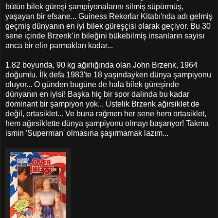
bütün bilek güreşi şampiyonalarını silmiş süpürmüş,
yaşayan bir efsane... Guiness Rekorlar Kitabı'nda adı gelmiş
geçmiş dünyanın en iyi bilek güreşçisi olarak geçiyor. Bu 30
sene içinde Brzenk’in bileğini bükebilmiş insanların sayısı
anca bir elin parmakları kadar...
1.82 boyunda, 90 kg ağırlığında olan John Brzenk, 1964
doğumlu. İlk defa 1983'te 18 yaşındayken dünya şampiyonu
oluyor... O günden bugüne de hala bilek güreşinde
dünyanın en iyisi! Başka hiç bir spor dalında bu kadar
dominant bir şampiyon yok... Üstelik Brzenk ağırsiklet de
değil, ortasiklet... Ve buna rağmen her sene hem ortasiklet,
hem ağırsiklette dünya şampiyonu olmayı başarıyor! Takma
ismin 'Superman' olmasına şaşırmamak lazım...