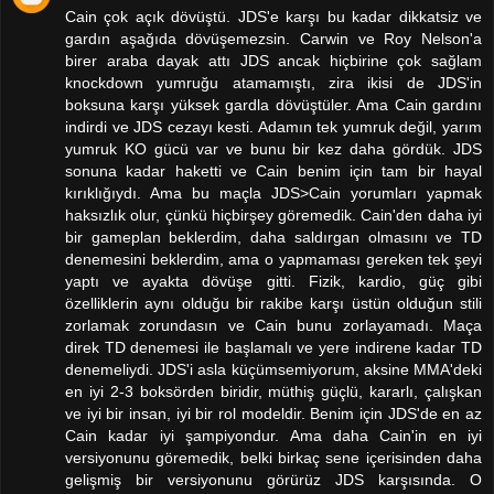
Cain çok açık dövüştü. JDS'e karşı bu kadar dikkatsiz ve
gardın aşağıda dövüşemezsin. Carwin ve Roy Nelson'a
birer araba dayak attı JDS ancak hiçbirine çok sağlam
knockdown yumruğu atamamıştı, zira ikisi de JDS'in
boksuna karşı yüksek gardla dövüştüler. Ama Cain gardını
indirdi ve JDS cezayı kesti. Adamın tek yumruk değil, yarım
yumruk KO gücü var ve bunu bir kez daha gördük. JDS
sonuna kadar haketti ve Cain benim için tam bir hayal
kırıklığıydı. Ama bu maçla JDS>Cain yorumları yapmak
haksızlık olur, çünkü hiçbirşey göremedik. Cain'den daha iyi
bir gameplan beklerdim, daha saldırgan olmasını ve TD
denemesini beklerdim, ama o yapmaması gereken tek şeyi
yaptı ve ayakta dövüşe gitti. Fizik, kardio, güç gibi
özelliklerin aynı olduğu bir rakibe karşı üstün olduğun stili
zorlamak zorundasın ve Cain bunu zorlayamadı. Maça
direk TD denemesi ile başlamalı ve yere indirene kadar TD
denemeliydi. JDS'i asla küçümsemiyorum, aksine MMA'deki
en iyi 2-3 boksörden biridir, müthiş güçlü, kararlı, çalışkan
ve iyi bir insan, iyi bir rol modeldir. Benim için JDS'de en az
Cain kadar iyi şampiyondur. Ama daha Cain'in en iyi
versiyonunu göremedik, belki birkaç sene içerisinden daha
gelişmiş bir versiyonunu görürüz JDS karşısında. O