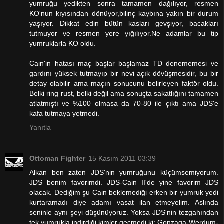
yumruğu yedikten sonra tamamen dağılıyor, resmen
KO'nun kıyısından dönüyor,bilinç kaybına yakın bir durum
yaşıyor. Dikkat edin bütün kasları gevşiyor, bacakları
tutmuyor ve resmen yere yığılıyor.Ne adamlar bu tip
yumruklarla KO oldu.
Cain'in hatası maç başlar başlamaz TD denememesi ve
gardını yüksek tutmayıp bir nevi açık dövüşmesidir, bu bir
detay olabilir ama maçın sonucunu belirleyen faktör oldu.
Belki ring rust, belki değil ama sonuçta sakatlığını tamamen
atlatmıştı ve %100 olmasa da 70-80 ile çıktı ama JDS'e
kafa tutmaya yetmedi.
Yanıtla
Ottoman Fighter
15 Kasım 2011 03:39
Alkan ben zaten JDS'nin yumruğunu küçümsemiyorum.
JDS benim favorimdi. JDS-Cain II'de yine favorim JDS
olacak. Dediğim şu Cain beklemediği erken bir yumruk yedi
kurtaramadı diye adamı vasat ilan etmeyelim. Aslında
seninle aynı şeyi düşünüyoruz. Yoksa JDS'nin tezgahından
tek yumrukla indirdiği kimler geçmedi ki: Gonzaga-Werdum-