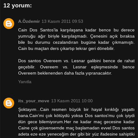
12 yorum:
A.Özdemir
13 Kasım 2011 09:53
Cain Dos Santos'la karşılaşana kadar bence bu derece
yumruğu ağır biriyle karşılaşmadı. Çenesini açık bıraksa
bile bu durumu cezalandıran bugüne kadar çıkmamıştı.
Cain bu maçtan ders çıkartıp tekrar geri dönebilir.
Dos santos Overeem vs. Lesnar galibini bence de rahat
geçebilir. Overeem vs. Lesnar eşleşmesinde bence
Overeem beklenenden daha fazla yıpranacaktır.
Yanıtla
its_your_move
13 Kasım 2011 10:00
Şoktayım...Cain resmen büyük bir hayal kırıklığı yaşattı
bana.Cain'mi çok kötüydü yoksa Dos santos'mu çok iyiydi
dün gece bilemiyorum.Her ne kadar maç gecesine kadar
Caine çok güvensemde maç başlamadan evvel Dos santos
adeta eze eze yeneceğim der gibi bir yüz ifadesine sahiptiki