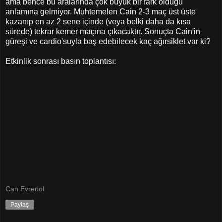
ama bence bu aralarında çok büyük bir fark olduğu
anlamına gelmiyor. Muhtemelen Cain 2-3 maç üst üste
kazanıp en az 2 sene içinde (veya belki daha da kısa
sürede) tekrar kemer maçına çıkacaktır. Sonuçta Cain'in
güreşi ve cardio'suyla baş edebilecek kaç ağırsiklet var ki?
Etkinlik sonrası basın toplantısı:
Can Evrenol
Paylaş