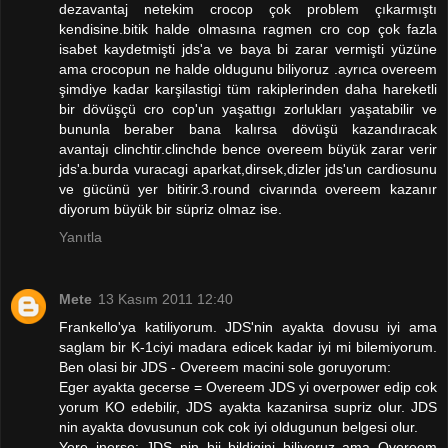
dezavantaj netekim crocop çok problem çıkarmıştı
kendisine.bitik halde olmasına ragmen cro cop çok fazla
isabet kaydetmişti jds'a ve baya bi zarar vermişti yüzüne
ama crocopun ne halde oldugunu biliyoruz .ayrıca overeem
şimdiye kadar karşilastigi tüm rakiplerinden daha hareketli
bir dövüşçü cro cop'un yaşattıgı zorlukları yaşatabilir ve
bununla beraber bana kalırsa dövüşü kazandıracak
avantajı clinchtir.clinchde bence overeem büyük zarar verir
jds'a.burda vuracagi aparkat,dirsek,dizler jds'un cardiosunu
ve gücünü yer bitirir.3.round civarında overeem kazanır
diyorum büyük bir süpriz olmaz ise.
Yanıtla
Mete
13 Kasım 2011 12:40
Frankello'ya katiliyorum. JDS'nin ayakta dovusu iyi ama
saglam bir K-1ciyi madara edicek kadar iyi mi bilemiyorum.
Ben olasi bir JDS - Overeem macini sole goruyorum:
Eger ayakta gecerse = Overeem JDS yi overpower edip cok
yorum KO edebilir, JDS ayakta kazanirsa supriz olur. JDS
nin ayakta dovusunun cok cok iyi oldugunun belgesi olur.
Yere inerse: JDS nin bjj bildigini biliyoruz ama Overeem