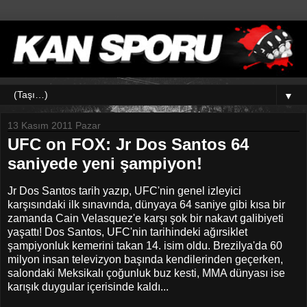
▼
13 Kasım 2011 Pazar
UFC on FOX: Jr Dos Santos 64
saniyede yeni şampiyon!
Jr Dos Santos tarih yazıp, UFC'nin genel izleyici
karşısındaki ilk sınavında, dünyaya 64 saniye gibi kısa bir
zamanda Cain Velasquez'e karşı şok bir nakavt galibiyeti
yaşattı! Dos Santos, UFC'nin tarihindeki ağırsiklet
şampiyonluk kemerini takan 14. isim oldu. Brezilya'da 60
milyon insan televizyon başında kendilerinden geçerken,
salondaki Meksikalı çoğunluk buz kesti, MMA dünyası ise
karışık duygular içerisinde kaldı...