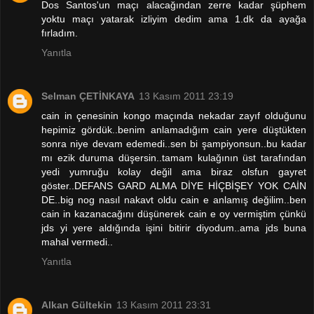
Dos Santos'un maçı alacağından zerre kadar şüphem
yoktu maçı yatarak izliyim dedim ama 1.dk da ayağa
fırladım.
Yanıtla
Selman ÇETİNKAYA
13 Kasım 2011 23:19
cain in çenesinin kongo maçında nekadar zayıf olduğunu
hepimiz gördük..benim anlamadığım cain yere düştükten
sonra niye devam edemedi..sen bi şampiyonsun..bu kadar
mı ezik duruma düşersin..tamam kulağının üst tarafından
yedi yumruğu kolay değil ama biraz olsfun gayret
göster..DEFANS GARD ALMA DİYE HİÇBİŞEY YOK CAİN
DE..big nog nasıl nakavt oldu cain e anlamış değilim..ben
cain in kazanacağını düşünerek cain e oy vermiştim çünkü
jds yi yere aldığında işini bitirir diyodum..ama jds buna
mahal vermedi..
Yanıtla
Alkan Gültekin
13 Kasım 2011 23:31