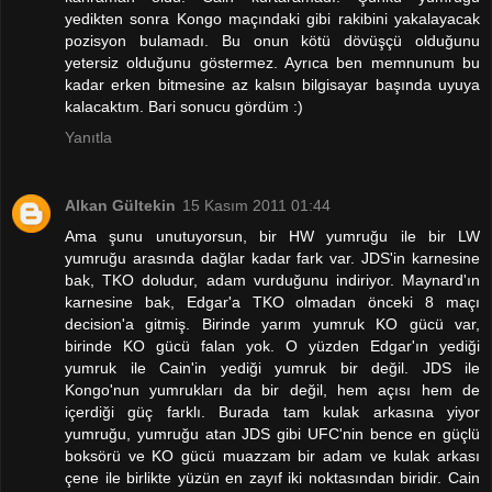
yedikten sonra Kongo maçındaki gibi rakibini yakalayacak
pozisyon bulamadı. Bu onun kötü dövüşçü olduğunu
yetersiz olduğunu göstermez. Ayrıca ben memnunum bu
kadar erken bitmesine az kalsın bilgisayar başında uyuya
kalacaktım. Bari sonucu gördüm :)
Yanıtla
Alkan Gültekin
15 Kasım 2011 01:44
Ama şunu unutuyorsun, bir HW yumruğu ile bir LW
yumruğu arasında dağlar kadar fark var. JDS'in karnesine
bak, TKO doludur, adam vurduğunu indiriyor. Maynard'ın
karnesine bak, Edgar'a TKO olmadan önceki 8 maçı
decision'a gitmiş. Birinde yarım yumruk KO gücü var,
birinde KO gücü falan yok. O yüzden Edgar'ın yediği
yumruk ile Cain'in yediği yumruk bir değil. JDS ile
Kongo'nun yumrukları da bir değil, hem açısı hem de
içerdiği güç farklı. Burada tam kulak arkasına yiyor
yumruğu, yumruğu atan JDS gibi UFC'nin bence en güçlü
boksörü ve KO gücü muazzam bir adam ve kulak arkası
çene ile birlikte yüzün en zayıf iki noktasından biridir. Cain