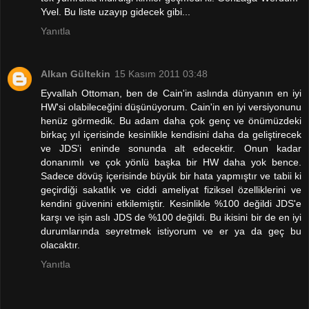
Yvel. Bu liste uzayıp gidecek gibi...
Yanıtla
Alkan Gültekin
15 Kasım 2011 03:48
Eyvallah Ottoman, ben de Cain'in aslında dünyanın en iyi
HW'si olabileceğini düşünüyorum. Cain'in en iyi versiyonunu
henüz görmedik. Bu adam daha çok genç ve önümüzdeki
birkaç yıl içerisinde kesinlikle kendisini daha da geliştirecek
ve JDS'i eninde sonunda alt edecektir. Onun kadar
donanımlı ve çok yönlü başka bir HW daha yok bence.
Sadece dövüş içerisinde büyük bir hata yapmıştır ve tabii ki
geçirdiği sakatlık ve ciddi ameliyat fiziksel özelliklerini ve
kendini güvenini etkilemiştir. Kesinlikle %100 değildi JDS'e
karşı ve işin aslı JDS de %100 değildi. Bu ikisini bir de en iyi
durumlarında seyretmek istiyorum ve er ya da geç bu
olacaktır.
Yanıtla