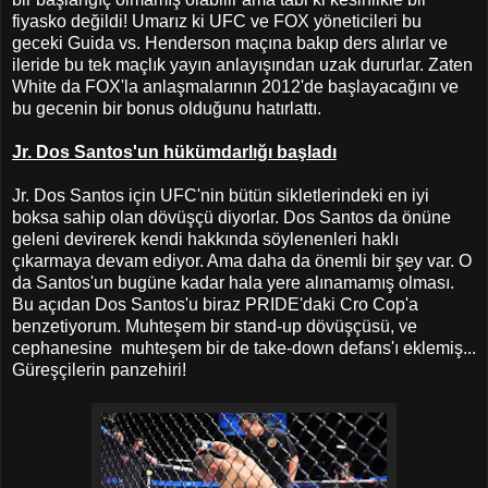
fiyasko değildi! Umarız ki UFC ve FOX yöneticileri bu
geceki Guida vs. Henderson maçına bakıp ders alırlar ve
ileride bu tek maçlık yayın anlayışından uzak dururlar. Zaten
White da FOX'la anlaşmalarının 2012'de başlayacağını ve
bu gecenin bir bonus olduğunu hatırlattı.
Jr. Dos Santos'un hükümdarlığı başladı
Jr. Dos Santos için UFC'nin bütün sikletlerindeki en iyi
boksa sahip olan dövüşçü diyorlar. Dos Santos da önüne
geleni devirerek kendi hakkında söylenenleri haklı
çıkarmaya devam ediyor. Ama daha da önemli bir şey var. O
da Santos'un bugüne kadar hala yere alınamamış olması.
Bu açıdan Dos Santos'u biraz PRIDE'daki Cro Cop'a
benzetiyorum. Muhteşem bir stand-up dövüşçüsü, ve
cephanesine muhteşem bir de take-down defans'ı eklemiş...
Güreşçilerin panzehiri!