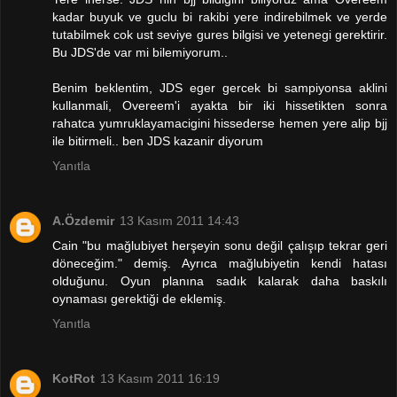
kadar buyuk ve guclu bi rakibi yere indirebilmek ve yerde
tutabilmek cok ust seviye gures bilgisi ve yetenegi gerektirir.
Bu JDS'de var mi bilemiyorum..
Benim beklentim, JDS eger gercek bi sampiyonsa aklini
kullanmali, Overeem'i ayakta bir iki hissetikten sonra
rahatca yumruklayamacigini hissederse hemen yere alip bjj
ile bitirmeli.. ben JDS kazanir diyorum
Yanıtla
A.Özdemir
13 Kasım 2011 14:43
Cain "bu mağlubiyet herşeyin sonu değil çalışıp tekrar geri
döneceğim." demiş. Ayrıca mağlubiyetin kendi hatası
olduğunu. Oyun planına sadık kalarak daha baskılı
oynaması gerektiği de eklemiş.
Yanıtla
KotRot
13 Kasım 2011 16:19