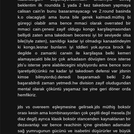
beklentim ilk roundda 1 yada 2 kez takedown yapmaya
calisan cain'in bunu basaramayacagı ve 2.round basinda
k.o olacagiydi ama buna bile gerek kalmadi.müthiş bi
güreşçi olabilr ama bence mmaci olarak overrated bir
mmaci cain.çenesi zayif oldugu kongo karşilaşmasından
belliydi zaten ama takedown beceresi iyi bir seviyede olsa
bile(öyle zaten), sanıldıgı kadar iyi olmadıgı kanaatindeyim
ki kongo,lesnar bunların iyi tddleri yok.ayrıca brock ile
degilde o zamanki carwin ile karşilaşsa belki kemeri
alamayacakti bile.bir çok arkadasın dövüşten önce isterse
jds'u isterse yere alabilecegini söylüyordu ama bence soru
işaretiydi(cünkü ne kadar iyi takedown defensi var jdsnin
kimse bilmyiordu).denedi başaramadı belki 2.de
başarabilrdi zaman yetmedi.hw division zayif oludugundan
mental olarak çöküntü yaşamaz ise yine geri döner orda
hemfikiriz.
jds vs overeem eşleşmesine gelirsek.jds müthiş boksör
orası kesin ama kombinasyonları çok çeşitli degil mesela.(bi
diaz degil).ayrıca klasik boksör stancenden kaynaklanan bir
dezavantajı var bence reachinin içine girebilen adamalar
sağ yumrugunun gücünü ve isabetini düşürürler ve büyük