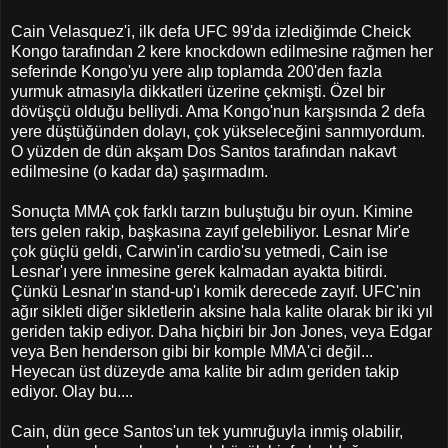
Cain Velasquez'i, ilk defa UFC 99'da izlediğimde Cheick
Kongo tarafından 2 kere knockdown edilmesine rağmen her
seferinde Kongo'yu yere alıp toplamda 200'den fazla
yurmuk atmasıyla dikkatleri üzerine çekmişti. Özel bir
dövüşçü olduğu belliydi. Ama Kongo'nun karşısında 2 defa
yere düştüğünden dolayı, çok yükseleceğini sanmıyordum.
O yüzden de dün akşam Dos Santos tarafından nakavt
edilmesine (o kadar da) şaşırmadım.
Sonuçta MMA çok farklı tarzın buluştuğu bir oyun. Kimine
ters gelen rakip, başkasına zayıf gelebiliyor. Lesnar Mir'e
çok güçlü geldi, Carwin'in cardio'su yetmedi, Cain ise
Lesnar'ı yere inmesine gerek kalmadan ayakta bitirdi.
Çünkü Lesnar'ın stand-up'ı komik derecede zayıf. UFC'nin
ağır sikleti diğer sikletlerin aksine hala kalite olarak bir iki yıl
geriden takip ediyor. Daha hiçbiri bir Jon Jones, veya Edgar
veya Ben henderson gibi bir komple MMA'ci değil...
Heyecan üst düzeyde ama kalite bir adım geriden takip
ediyor. Olay bu....
Cain, dün gece Santos'un tek yumruğuyla inmiş olabilir,