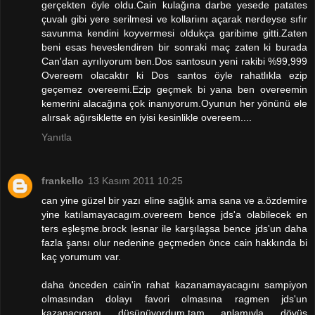
gerçekten öyle oldu.Cain kulağına darbe yesede patates
çuvalı gibi yere serilmesi ve kollariını açarak nerdeyse sıfır
savunma kendini koyvermesi oldukça garibime gitti.Zaten
beni esas heveslendiren bir sonraki maç zaten ki burada
Can'dan ayrılıyorum ben.Dos santosun yeni rakibi %99,999
Overeem olacaktır ki Dos santos öyle rahatlıkla ezip
geçemez overeemi.Ezip geçmek bi yana ben overeemin
kemerini alacağına çok inanıyorum.Oyunun her yönünü ele
alırsak ağırsiklette en iyisi kesinlikle overeem....
Yanıtla
frankello
13 Kasım 2011 10:25
can yine güzel bir yazı eline sağlık ama sana ve a.özdemire
yine katılamayacagım.overeem bence jds'a olabilecek en
ters eşleşme.brock lesnar ile karşılaşsa bence jds'un daha
fazla şansı olur nedenine geçmeden önce cain hakkında bi
kaç yorumum var.
daha önceden cain'in rahat kazanamayacagını sampiyon
olmasından dolayı favori olmasına ragmen jds'un
kazanacıganı düşünüyordum.tam anlamıyla dövüş