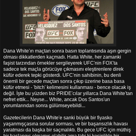
Dana White'ın maçtan sonra basın toplantısında aşırı gergin
olması dikkatlerden kaçmadı. Hatta White, her zamanki
faşist tarzından örnekler sergileyerek UFC'nin FOX'ta
sadece tek maçla görücüye çıkmasını eleştirenlere direk
küfür ederek tepki gösterdi. UFC'nin sahibinin, bu denli
önemli bir gecede maçtan sonra çıkıp üzerine basa basa
küfür etmesi - 'bitch' kelimesini kullanması - bence olacak iş
değil. İşte bu yüzden biz PRIDE'cılar yıllarca Dana White'tan
nefret ettik... Neyse... White, ancak Dos Santos'un
yorumlarından sonra gülümseyebildi...
Gazetecilerin Dana White'e sanki büyük bir fiyasko
yaşanmışçasına sorular sorması, ve bir başarısızlık havası
yaratması da başka bir saçmalıktı. Bu gece UFC için müthiş
bir başlangıç olmamış olabilir ama tabi ki kesinlikle bir