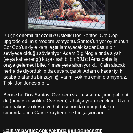
Bu çok önemli bir özellik! Üstelik Dos Santos, Cro Cop
upgrade edilmiş modern versyonu. Santos'un yer oyununun
Cor Cop'unkiyle karşılaştırılamayacak kadar üstün bir
seviyede olduğu söyleniyor. Adam Big Nog altında siyah
(veya kahverengi) kuşak sahibi bir BJJ'ci! Ama daha iş
oraya gelemedi bile. Kimse yere alamıyor ki... Cain alacak
herhalde diyorduk, o da duvara çarptı. Adam o kadar iyi ki,
acaba o alanda bir zayıflığı var mı yok mu emin olamıyoruz.
Tıpkı Jon Jones gibi...
Bence bu Dos Santos, Overeem vs. Lesnar maçının galibini
de (bence kesinlikle Overeem) rahatça yok edecektir... Uzun
süre rakipsiz olursa, ve hatta sonunda dönüp dolaşıp
sonunda anca Cain'e kaybederse hiç şaşırmam...
Cain Velasquez çok yakında geri dönecektir