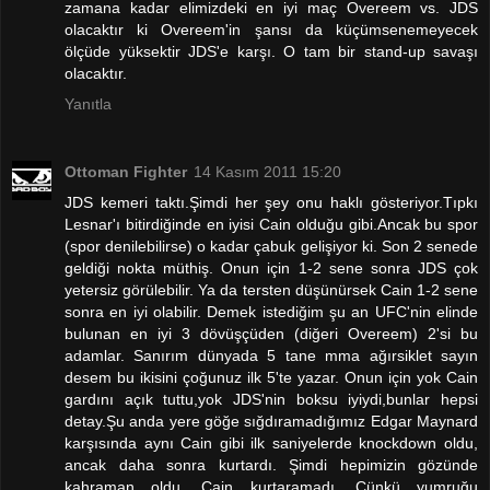
zamana kadar elimizdeki en iyi maç Overeem vs. JDS
olacaktır ki Overeem'in şansı da küçümsenemeyecek
ölçüde yüksektir JDS'e karşı. O tam bir stand-up savaşı
olacaktır.
Yanıtla
Ottoman Fighter
14 Kasım 2011 15:20
JDS kemeri taktı.Şimdi her şey onu haklı gösteriyor.Tıpkı
Lesnar'ı bitirdiğinde en iyisi Cain olduğu gibi.Ancak bu spor
(spor denilebilirse) o kadar çabuk gelişiyor ki. Son 2 senede
geldiği nokta müthiş. Onun için 1-2 sene sonra JDS çok
yetersiz görülebilir. Ya da tersten düşünürsek Cain 1-2 sene
sonra en iyi olabilir. Demek istediğim şu an UFC'nin elinde
bulunan en iyi 3 dövüşçüden (diğeri Overeem) 2'si bu
adamlar. Sanırım dünyada 5 tane mma ağırsiklet sayın
desem bu ikisini çoğunuz ilk 5'te yazar. Onun için yok Cain
gardını açık tuttu,yok JDS'nin boksu iyiydi,bunlar hepsi
detay.Şu anda yere göğe sığdıramadığımız Edgar Maynard
karşısında aynı Cain gibi ilk saniyelerde knockdown oldu,
ancak daha sonra kurtardı. Şimdi hepimizin gözünde
kahraman oldu. Cain kurtaramadı. Çünkü yumruğu