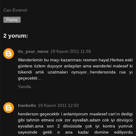
Can Evrenol
Paylaş
2 yorum:
its_your_move
19 Kasım 2011 11:56
Wanderleinin bu maçı kazanması resmen hayal.Herkes eski
günlere özlem duyuyor anlaşılan ama wanderlei malesef ki
tükendi artık uzatmaları oynuyor...hendersonda rua yı
geçecektir...
Yanıtla
frankello
19 Kasım 2011 12:02
henderson geçecektir i anlamiyorum maalesef.can'ın dedigi
gibi tahmin etmesi cok zor eyvallah.adam cok iyi dövüşcü
eyvallah.ama son 2 dövüsüde çok iyi kontra yumruk
sayesinde geldi o ana kadar domine ediliyordu