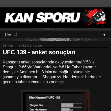
▼
19 Kasım 2011 Cumartesi
UFC 139 - anket sonuçları
Kansporu anket sonuçlarında okuyucularımız %58'le
Shogun, %66'yla Wanderlei, ve %81'le Faber kazanır
demişler. Ama ben bu 3 isim de mağlup olursa hiç
şaşırmayın diyorum... "Shogun vs. Henderson" herhalde
gecenin tahmin etmesi en zor maçı.