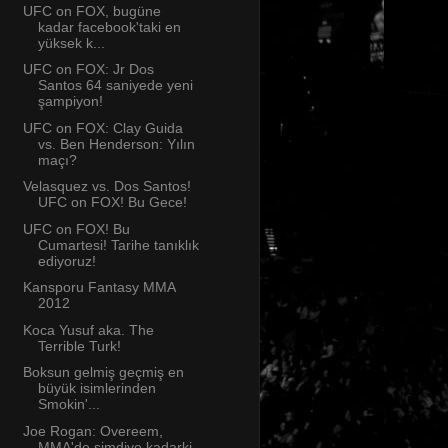
UFC on FOX, bugüne
kadar facebook'taki en
yüksek k...
UFC on FOX: Jr Dos
Santos 64 saniyede yeni
şampiyon!
UFC on FOX: Clay Guida
vs. Ben Henderson: Yılın
maçı?
Velasquez vs. Dos Santos!
UFC on FOX! Bu Gece!
UFC on FOX! Bu
Cumartesi! Tarihe tanıklık
ediyoruz!
Kansporu Fantasy MMA
2012
Koca Yusuf aka. The
Terrible Turk!
Boksun gelmiş geçmiş en
büyük isimlerinden
Smokin'...
Joe Rogan: Overeem,
MMA'de şimdiye kadarki