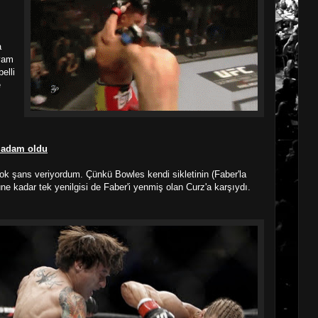
a
evam
elli
e
k adam oldu
 şans veriyordum. Çünkü Bowles kendi sikletinin (Faber'la
üne kadar tek yenilgisi de Faber'i yenmiş olan Curz'a karşıydı.