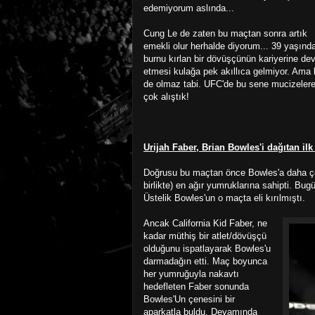
edemiyorum aslında...
Cung Le de zaten bu maçtan sonra artık
emekli olur herhalde diyorum... 39 yaşınd
burnu kırlan bir dövüşçünün kariyerine d
etmesi kulağa pek akıllıca gelmiyor. Ama b
de olmaz tabi. UFC'de bu sene mucizeler
çok alıştık!
Urijah Faber, Brian Bowles'i dağıtan il
Doğrusu bu maçtan önce Bowles'a daha çok
birlikte) en ağır yumruklarına sahipti. Bug
Üstelik Bowles'un o maçta eli kırılmıştı.
Ancak California Kid Faber, ne
kadar müthiş bir atlet/dövüşçü
olduğunu ispatlayarak Bowles'u
darmadağın etti. Maç boyunca
her yumruğuyla nakavtı
hedefleten Faber sonunda
Bowles'Un çenesini bir
aparkatla buldu. Devamında