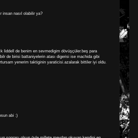
insan nasıl olabilir ya?
ck liddell de benim en sevmedigim dövüşçüler.beş para
ilr de birisi battaniyelerin atası digerisi ise machida gibi
ursam yenerim taktiginin yaraticisi.azalarak bittiler iyi oldu.
yosun abi :)
lsun sonrası olsun öyle millete meydan okuyan kendini en