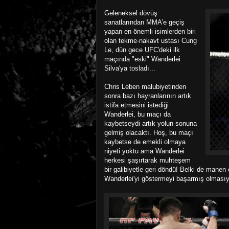
Geleneksel dövüş
sanatlarından MMA'e geçiş
yapan en önemli isimlerden biri
olan tekme-nakavt ustası Cung
Le, dün gece UFC'deki ilk
maçında "eski" Wanderlei
Silva'ya tosladı...
Chris Leben malubiyetinden
sonra bazı hayranlarının artık
istifa etmesini istediği
Wanderlei, bu maçı da
kaybetseydi artık yolun sonuna
gelmiş olacaktı. Hoş, bu maçı
kaybetse de emekli olmaya
niyeti yoktu ama Wanderlei
herkesi şaşırtarak muhteşem
bir galibiyetle geri döndü! Belki de mane
Wanderlei'yi göstermeyi başarmış olmasıy