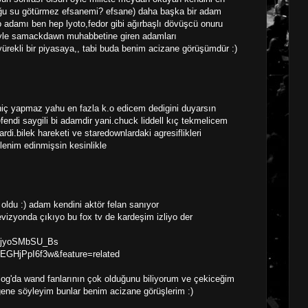
olduğu su götürmez efsanemi? efsane) daha başka bir adam
damı ben hep lyoto,fedor gibi ağırbaşlı dövüşcü onuru
yle samackdawn muhabbetine giren adamları
ürekli bir piyasaya,, tabi buda benim acizane görüşümdür :)
ç yapmaz yahu en fazla k.o edicem dedigini duyarsın
ndi saygili bi adamdir yani.chuck liddell kıç tekmelicem
i.bilek hareketi ve staredownlardaki agresiflikleri
lenim edinmişsin kesinlikle
oldu :) adam kendini aktör felan sanıyor
evizyonda çıkıyo bu fox tv de kardeşim izliyo der
v=jyoSMbSU_Bs
=EGHjPpI6f3w&feature=related
blog'da wand fanlarının çok olduğunu biliyorum ve çekiceğim
ene söyleyim bunlar benim acizane görüşlerim :)