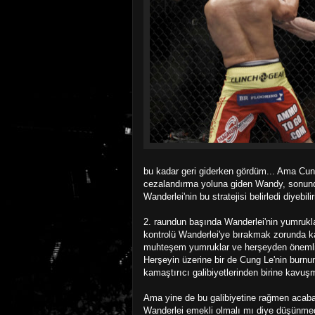
bu kadar geri giderken gördüm... Ama Cun
cezalandırma yoluna giden Wandy, sonunda 
Wanderlei'nin bu stratejisi belirledi diyebilir
2. raundun başında Wanderlei'nin yumrukl
kontrolü Wanderlei'ye bırakmak zorunda k
muhteşem yumruklar ve herşeyden önemlis
Herşeyin üzerine bir de Cung Le'nin burnun
kamaştırıcı galibiyetlerinden birine kavuş
Ama yine de bu galibiyetine rağmen acab
Wanderlei emekli olmalı mı diye düşünm