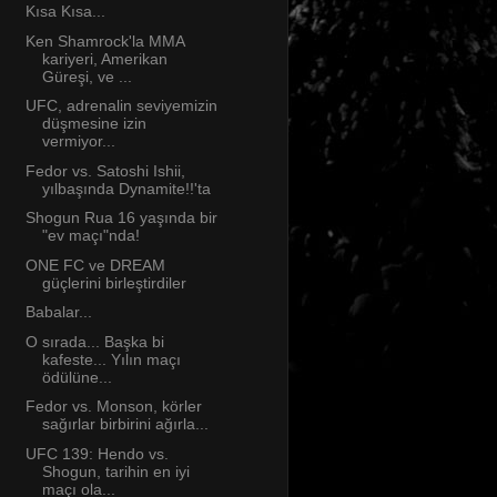
Kısa Kısa...
Ken Shamrock'la MMA
kariyeri, Amerikan
Güreşi, ve ...
UFC, adrenalin seviyemizin
düşmesine izin
vermiyor...
Fedor vs. Satoshi Ishii,
yılbaşında Dynamite!!'ta
Shogun Rua 16 yaşında bir
"ev maçı"nda!
ONE FC ve DREAM
güçlerini birleştirdiler
Babalar...
O sırada... Başka bi
kafeste... Yılın maçı
ödülüne...
Fedor vs. Monson, körler
sağırlar birbirini ağırla...
UFC 139: Hendo vs.
Shogun, tarihin en iyi
maçı ola...