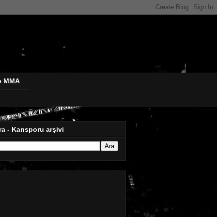
de MMA
ra - Kansporu arşivi