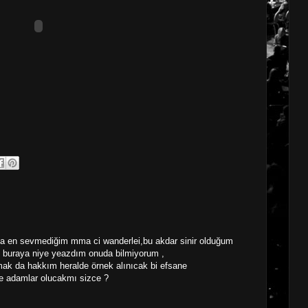
a en sevmediğim mma ci wanderlei,bu akdar sinir olduğum
u buraya niye yeazdım onuda bilmiyorum ,
ak da hakkım heralde örnek alınıcak bi efsane
le adamlar olucakmı sizce ?