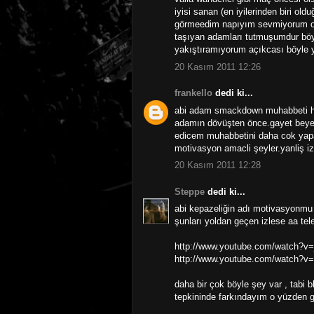
iyisi sanan (en iyilerinden biri 
görmeedim napıyım sevmiyorum o a
taşıyan adamları tutmuşumdur bö
yakıştıramıyorum açıkcası böyle y
20 Kasım 2011 12:26
frankello
dedi ki...
abi adam smackdown muhabbeti hi
adamın dövüşten önce.gayet beyefe
edicem muhabbetini daha cok yapard
motivasyon amacli şeyler.yanliş iz
20 Kasım 2011 12:28
Steppe
dedi ki...
abi kepazeliğin adı motivasyonmu 
şunları yoldan geçen izlese aa tel
http://www.youtube.com/watch?
http://www.youtube.com/watch?v
daha bir çok böyle şey var , tabi 
tepkininde farkındayım o yüzden g