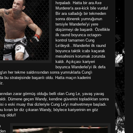
hırpaladı. Hatta bir ara Axe
Murderer'a axe-kick bile vurdu!
Bir ara salladığı bir tekmeden
sonra dönerek yumruğunun
tersiyle Wanderlei'yi yere
düşürmeyi de başardı. Özellikle
ilk raund boyunca octagon-
kontrol tamamen Cung
Le'deydi...Wanderlei ilk raund
boyunca taktik icabı kaçarak
mesafesini korumak zorunda
kaldı. Açıkçası kariyeri
boyunca Wanderlei'yi ilk defa
g'un her tekme saldırısından sonra yumruklarla Cung'ı
bu stratejisinde başarılı oldu. Hatta maçın kaderini
iz.
arından zarar görmüş olduğu belli olan Cung Le, yavaş yavaş
aldı. Dümene geçen Wandy, kendine güvenini topladıktan sonra
i o eski muay thai dizleriyle Cung Le'yi mahvetmeye başladı.
u kıran bir diz çıkaran Wandy, böylece kariyerinin en göz
muş oldu!!
a
eden