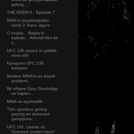
gelmiş ...
THE REEM II - Episode 7
MMA'in büyükbabaları
serisi 3: Kano Jigoro
O sırada... Başka bi
kafeste... Arlovski'den bir
y...
UFC 138 sürpriz bi şekilde
mest etti!
Kansporu UFC 138
banyosu
Modern MMA'in en büyük
problemi
Bir efsane Gary Goodridge,
ve hapları...
MMA ve eşcinsellik
Tüm sporların gelmiş
geçmiş en dominant
şampiyonu:...
UFC 141: Lesnar vs
Overeem posteri hazır!