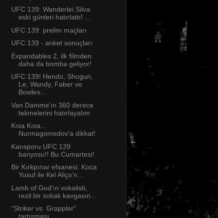
UFC 139: Wanderlei Silva
eski günleri hatırlattı! ...
UFC 139: prelim maçları
UFC 139 - anket sonuçları
Expandables 2, ilk filmden
daha da bomba geliyor!
UFC 139! Hendo, Shogun,
Le, Wandy, Faber ve
Bowles...
Van Damme'ın 360 derece
tekmelerini hatırlayalım
Kısa Kısa...
Nurmagomedov'a dikkat!
Kansporu UFC 139
banyosu!! Bu Cumartesi!
Bir Kırkpınar efsanesi: Koca
Yusuf ile Kel Aliço’n...
Lamb of God'ın vokalisti,
rezil bir sokak kavgasın...
"Striker vs. Grappler"
tartışması...