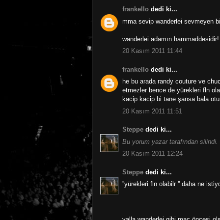
frankello
dedi ki...
mma sevip wanderlei sevmeyen bir 
wanderlei adamın hammaddesidir!
20 Kasım 2011 11:44
frankello
dedi ki...
he bu arada randy couture ve chu
etmezler bence de yürekleri fln olab
kacip kacip bi tane şansa bala oturt
20 Kasım 2011 11:51
Steppe
dedi ki...
Bu yorum yazar tarafından silindi.
20 Kasım 2011 12:24
Steppe
dedi ki...
''yürekleri fln olabilr '' daha ne isti
valla wanderlei gibi maç öncesi o