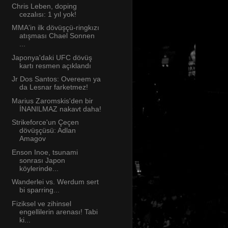
Chris Leben, doping
cezalısı: 1 yıl yok!
MMA'in ilk dövüşçü-ringkızı
atışması Chael Sonnen
...
Japonya'daki UFC dövüş
kartı resmen açıklandı
Jr Dos Santos: Overeem ya
da Lesnar farketmez!
Marius Zaromskis'den bir
İNANILMAZ nakavt daha!
Strikeforce'un Çeçen
dövüşçüsü: Adlan
Amagov
Enson Inoe, tsunami
sonrası Japon
köylerinde...
Wanderlei vs. Werdum sert
bi sparring...
Fiziksel ve zihinsel
engellilerin arenası! Tabi
ki...