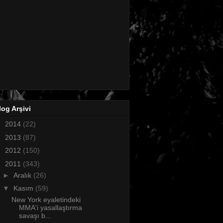
log Arşivi
►
2014
(22)
►
2013
(87)
►
2012
(150)
▼
2011
(343)
►
Aralık
(26)
▼
Kasım
(59)
New York eyaletindeki
MMA'i yasallaştırma
savaşı b...