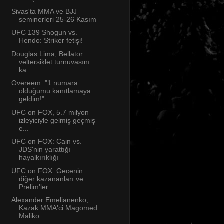
Sivas'ta MMA ve BJJ
seminerleri 25-26 Kasım
UFC 139 Shogun vs.
Hendo: Striker fetişi!
Douglas Lima, Bellator
veltersiklet turnuvasını
ka...
Overeem: "1 numara
olduğumu kanıtlamaya
geldim!"
UFC on FOX, 5.7 milyon
izleyiciyle gelmiş geçmiş
e...
UFC on FOX: Cain vs.
JDS'nin yarattığı
hayalkırıklığı
UFC on FOX: Gecenin
diğer kazananları ve
Prelim'ler
Alexander Emelianenko,
Kazak MMA'ci Magomed
Maliko...