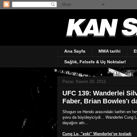
Ana Sayfa
MMA tarihi
E
Sağlık, Felsefe & Uç Noktalar!
Pazar, Kasım 20, 2011
UFC 139: Wanderlei Silva
Faber, Brian Bowles'ı dağ
Shogun ve Hendo arasındaki tarihin en h
şovu da büyüleyiciydi... Wanderlei Cung L
dayağını attı...
Cung Le, "eski" Wanderlei'ye tosladı