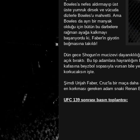
Bowles'a nefes aldırmayıp üst
üste yumruk dirsek ve vücuda
dizlerle Bowles'u mahvetti. Ama
Bowles da ayrı bir manyak
olduğu için bütün bu darbelere
rağman ayağa kalkmayı
başarıyordu ki, Faber'in giyotin
boğmasına takıldı!
Dün gece Shogun'ın mucizevi dayanıklılığı
açık bıraktı. Bu tip adamlara hayranlığım 
kafasına beyzbol sopasıyla vursan bile y
korkucaksın işte.
Şimdi Urijah Faber, Cruz'la bir maça dah
en korkması gereken adam snaki Renan Ba
UFC 139 sonrası basın toplantısı: