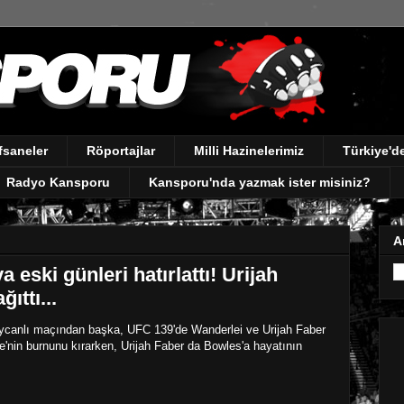
fsaneler
Röportajlar
Milli Hazinelerimiz
Türkiye'
Radyo Kansporu
Kansporu'nda yazmak ister misiniz?
A
 eski günleri hatırlattı! Urijah
ıttı...
eycanlı maçından başka, UFC 139'de Wanderlei ve Urijah Faber
e'nin burnunu kırarken, Urijah Faber da Bowles'a hayatının