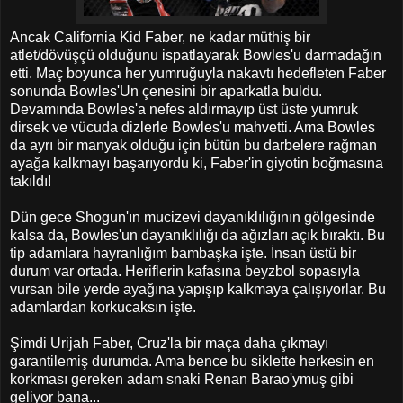
Ancak California Kid Faber, ne kadar müthiş bir
atlet/dövüşçü olduğunu ispatlayarak Bowles'u darmadağın
etti. Maç boyunca her yumruğuyla nakavtı hedefleten Faber
sonunda Bowles'Un çenesini bir aparkatla buldu.
Devamında Bowles'a nefes aldırmayıp üst üste yumruk
dirsek ve vücuda dizlerle Bowles'u mahvetti. Ama Bowles
da ayrı bir manyak olduğu için bütün bu darbelere rağman
ayağa kalkmayı başarıyordu ki, Faber'in giyotin boğmasına
takıldı!
Dün gece Shogun'ın mucizevi dayanıklılığının gölgesinde
kalsa da, Bowles'un dayanıklılığı da ağızları açık bıraktı. Bu
tip adamlara hayranlığım bambaşka işte. İnsan üstü bir
durum var ortada. Heriflerin kafasına beyzbol sopasıyla
vursan bile yerde ayağına yapışıp kalkmaya çalışıyorlar. Bu
adamlardan korkucaksın işte.
Şimdi Urijah Faber, Cruz'la bir maça daha çıkmayı
garantilemiş durumda. Ama bence bu siklette herkesin en
korkması gereken adam snaki Renan Barao'ymuş gibi
geliyor bana...