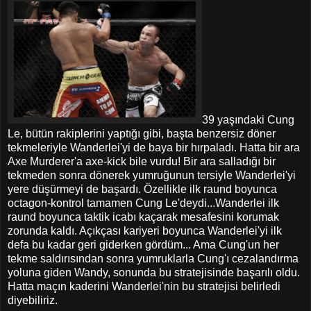
39 yaşındaki Cung
Le, bütün rakiplerini yaptığı gibi, başta benzersiz döner
tekmeleriyle Wanderlei'yi de baya bir hırpaladı. Hatta bir ara
Axe Murderer'a axe-kick bile vurdu! Bir ara salladığı bir
tekmeden sonra dönerek yumruğunun tersiyle Wanderlei'yi
yere düşürmeyi de başardı. Özellikle ilk raund boyunca
octagon-kontrol tamamen Cung Le'deydi...Wanderlei ilk
raund boyunca taktik icabı kaçarak mesafesini korumak
zorunda kaldı. Açıkçası kariyeri boyunca Wanderlei'yi ilk
defa bu kadar geri giderken gördüm... Ama Cung'un her
tekme saldırısından sonra yumruklarla Cung'ı cezalandırma
yoluna giden Wandy, sonunda bu stratejisinde başarılı oldu.
Hatta maçın kaderini Wanderlei'nin bu stratejisi belirledi
diyebiliriz.