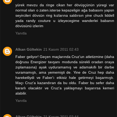
yürek mevzu da ringe cikan her dövüşçünün yüregi var
normal olan o zaten.isterse kepazeligin ağa babasını yapsn
seyircileri dövsün ring kızlarına saldırsın yine chuck liddell
yada randy couture u izleyecegime wanderlei babanın
dövüsünü izlerim
Yanıtla
Alkan Gültekin
21 Kasım 2011 02:43
Faber geliyor! Geçen maçlarında Cruz'un atletizmine (daha
doğrusu Energizer tavşanı modunda sürekli oradan oraya
zıplamasına) ayak uyduramamış ve adamakıllı bir darbe
vuramamıştı, ama yememişti de. Yine de Cruz hep daha
hareketliydi ve Faber'ı etkisiz hale getirmeyi başarmıştı.
Maçı Cruz'a kazandıran da bu oldu. Faber bu sefer daha
kararlı olacaktır ve Cruz'a yaklaşmayı başarırsa kemeri
alabilir.
Yanıtla
Alkan Gültekin
21 Kasım 2011 02:44