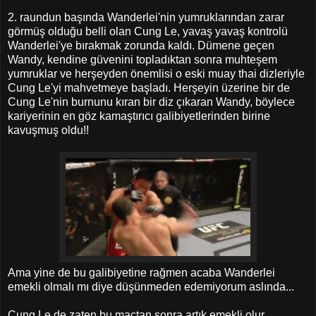
2. raundun başında Wanderlei'nin yumruklarından zarar
görmüş olduğu belli olan Cung Le, yavaş yavaş kontrolü
Wanderlei'ye bırakmak zorunda kaldı. Dümene geçen
Wandy, kendine güvenini topladıktan sonra muhteşem
yumruklar ve herşeyden önemlisi o eski muay thai dizleriyle
Cung Le'yi mahvetmeye başladı. Herşeyin üzerine bir de
Cung Le'nin burnunu kıran bir diz çıkaran Wandy, böylece
kariyerinin en göz kamaştırıcı galibiyetlerinden birine
kavuşmuş oldu!!
Ama yine de bu galibiyetine rağmen acaba Wanderlei
emekli olmalı mı diye düşünmeden edemiyorum aslında...
Cung Le de zaten bu maçtan sonra artık emekli olur