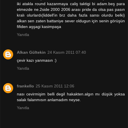
iki atakla round kazanmaya caliş taktigi bi adam.beş para
etmezde ne.2side 2000 2006 arası pride da olsa pas pasın
kralı olurlardı(liddell'in brz daha fazla sansı olurdu belki)
alkan sen zaten battaniye sever oldugun için senin görüşün
fifiden aşşagi kasimpaşa
Yanıtla
Alkan Gültekin
24 Kasım 2011 07:40
çevir kazı yanmasın :)
Yanıtla
frankello
25 Kasım 2011 12:06
nası cevirmişim belli degil hakakten.algın mı düşük yoksa
salak falanmısın anlamadım neyse.
Yanıtla