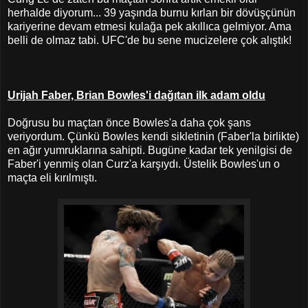
herhalde diyorum... 39 yaşında burnu kırlan bir dövüşçünün
kariyerine devam etmesi kulağa pek akıllıca gelmiyor. Ama
belli de olmaz tabi. UFC'de bu sene mucizelere çok alıştık!
Urijah Faber, Brian Bowles'i dağıtan ilk adam oldu
Doğrusu bu maçtan önce Bowles'a daha çok şans
veriyordum. Çünkü Bowles kendi sikletinin (Faber'la birlikte)
en ağır yumruklarına sahipti. Bugüne kadar tek yenilgisi de
Faber'i yenmiş olan Curz'a karşıydı. Üstelik Bowles'un o
maçta eli kırılmıştı.