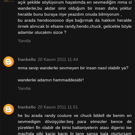
açık şekilde söylüyorum hayatımda en sevmediğim mma ci
wanderlei,bu akdar sinir olduğum bir insan daha yoktur
heralde bunu buraya niye yeazdım onuda bilmiyorum ,
bu arada hendooooooo diye bağırmak da hakkım heralde
örnek alınıcak bi efsane randy,hendo,chuck, gelicekte böyle
adamlar olucakmı sizce ?
Yanıtla
frankello
20 Kasım 2011 11:44
mma sevip wanderlei sevmeyen bir insan nasıl olabilir ya?
wanderlei adamın hammaddesidir!
Yanıtla
frankello
20 Kasım 2011 11:51
he bu arada randy couture ve chuck liddell de benim en
sevmedigim dövüşçüler.beş para etmezler bence de
yürekleri fln olabilr de birisi battaniyelerin atası digerisi ise
machida gibi kacip kacip bi tane şansa bala oturtursam