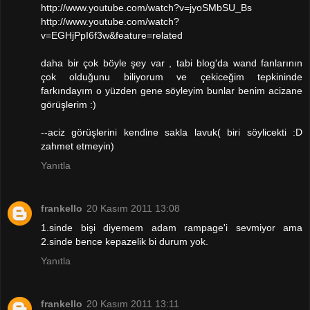
http://www.youtube.com/watch?v=jyoSMbSU_Bs
http://www.youtube.com/watch?
v=EGHjPpI6f3w&feature=related
daha bir çok böyle şey var , tabi blog'da wand fanlarının
çok olduğunu biliyorum ve çekiceğim tepkininde
farkındayım o yüzden gene söyleyim bunlar benim acizane
görüşlerim :)
--aciz görüşlerini kendine sakla lavuk( biri söylicekti :D
zahmet etmeyin)
Yanıtla
frankello
20 Kasım 2011 13:08
1.sinde bişi diyemem adam rampage'i sevmiyor ama
2.sinde bence kepazelik bi durum yok.
Yanıtla
frankello
20 Kasım 2011 13:11