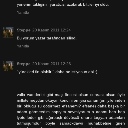
yenerim taktiginin yaraticisi.azalarak bittiler iyi oldu.
Yanıtla
Steppe
20 Kasım 2011 12:24
Bu yorum yazar tarafından silindi.
Yanıtla
Steppe
20 Kasım 2011 12:26
''yürekleri fln olabilr '' daha ne istiyosun abi :)
valla wanderlei gibi maç öncesi olsun sonrası olsun öyle
millete meydan okuyan kendini en iyisi sanan (en iyilerinden
biri olduğu su götürmez efsanemi? efsane) daha başka bir
adam görmeedim napıyım sevmiyorum o adamı ben hep
lyoto,fedor gibi ağırbaşlı dövüşcü onuru taşıyan adamları
tutmuşumdur böyle samackdawn muhabbetine giren