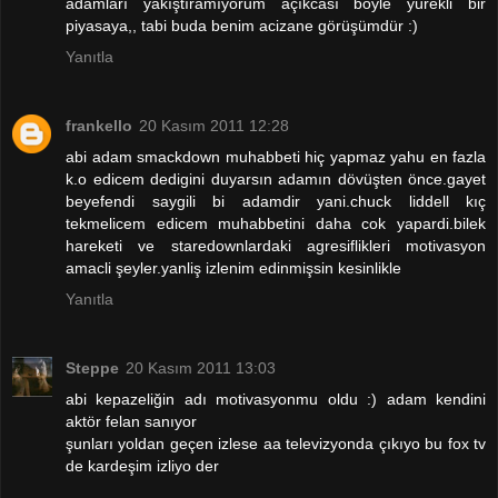
adamları yakıştıramıyorum açıkcası böyle yürekli bir
piyasaya,, tabi buda benim acizane görüşümdür :)
Yanıtla
frankello
20 Kasım 2011 12:28
abi adam smackdown muhabbeti hiç yapmaz yahu en fazla
k.o edicem dedigini duyarsın adamın dövüşten önce.gayet
beyefendi saygili bi adamdir yani.chuck liddell kıç
tekmelicem edicem muhabbetini daha cok yapardi.bilek
hareketi ve staredownlardaki agresiflikleri motivasyon
amacli şeyler.yanliş izlenim edinmişsin kesinlikle
Yanıtla
Steppe
20 Kasım 2011 13:03
abi kepazeliğin adı motivasyonmu oldu :) adam kendini
aktör felan sanıyor
şunları yoldan geçen izlese aa televizyonda çıkıyo bu fox tv
de kardeşim izliyo der