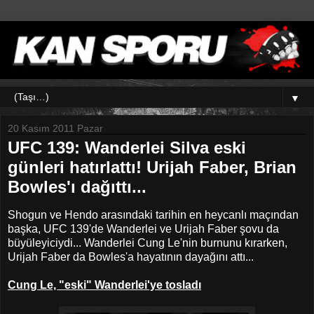
▼
20 Kasım 2011 Pazar
UFC 139: Wanderlei Silva eski
günleri hatırlattı! Urijah Faber, Brian
Bowles'ı dağıttı...
Shogun ve Hendo arasındaki tarihin en heycanlı maçından
başka, UFC 139'de Wanderlei ve Urijah Faber şovu da
büyüleyiciydi... Wanderlei Cung Le'nin burnunu kırarken,
Urijah Faber da Bowles'a hayatının dayağını attı...
Cung Le, "eski" Wanderlei'ye tosladı